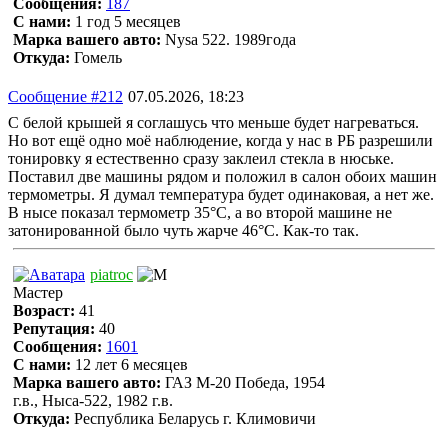
Сообщения:
187
С нами:
1 год 5 месяцев
Марка вашего авто:
Nysa 522. 1989года
Откуда:
Гомель
Сообщение #212
07.05.2026, 18:23
С белой крышей я соглашусь что меньше будет нагреваться.
Но вот ещё одно моё наблюдение, когда у нас в РБ разрешили
тонировку я естественно сразу заклеил стекла в нюське.
Поставил две машины рядом и положил в салон обоих машин
термометры. Я думал температура будет одинаковая, а нет же.
В нысе показал термометр 35°С, а во второй машине не
затонированной было чуть жарче 46°С. Как-то так.
piatroc
Мастер
Возраст:
41
Репутация:
40
Сообщения:
1601
С нами:
12 лет 6 месяцев
Марка вашего авто:
ГАЗ М-20 Победа, 1954
г.в., Ныса-522, 1982 г.в.
Откуда:
Республика Беларусь г. Климовичи