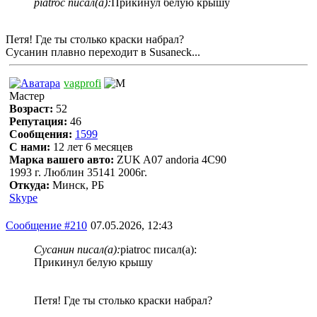
piatroc писал(а):
Прикинул белую крышу
Петя! Где ты столько краски набрал?
Сусанин плавно переходит в Susaneck...
vagprofi
Мастер
Возраст:
52
Репутация:
46
Сообщения:
1599
С нами:
12 лет 6 месяцев
Марка вашего авто:
ZUK A07 andoria 4C90
1993 г. Люблин 35141 2006г.
Откуда:
Минск, РБ
Skype
Сообщение #210
07.05.2026, 12:43
Сусанин писал(а):
piatroc писал(а):
Прикинул белую крышу
Петя! Где ты столько краски набрал?