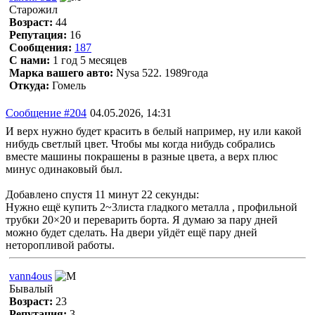
Старожил
Возраст:
44
Репутация:
16
Сообщения:
187
С нами:
1 год 5 месяцев
Марка вашего авто:
Nysa 522. 1989года
Откуда:
Гомель
Сообщение #204
04.05.2026, 14:31
И верх нужно будет красить в белый например, ну или какой
нибудь светлый цвет. Чтобы мы когда нибудь собрались
вместе машины покрашены в разные цвета, а верх плюс
минус одинаковый был.
Добавлено спустя 11 минут 22 секунды:
Нужно ещё купить 2~3листа гладкого металла , профильной
трубки 20×20 и переварить борта. Я думаю за пару дней
можно будет сделать. На двери уйдёт ещё пару дней
неторопливой работы.
vann4ous
Бывалый
Возраст:
23
Репутация:
3