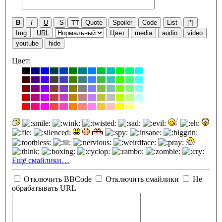
B
I
U
S
TT
Quote
Spoiler
Code
List
[*]
Img
URL
Цвет
media
audio
video
youtube
hide
Цвет:
Ещё смайлики…
Отключить BBCode
Отключить смайлики
Не
обрабатывать URL