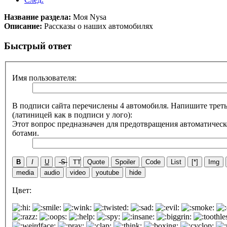
Название раздела:
Моя Nysa
Описание:
Рассказы о наших автомобилях
Быстрый ответ
Имя пользователя:
В подписи сайта перечислены 4 автомобиля. Напишите треть
(латиницей как в подписи у лого):
Этот вопрос предназначен для предотвращения автоматическ
ботами.
B
I
U
S
TT
Quote
Spoiler
Code
List
[*]
Img
media
audio
video
youtube
hide
Цвет: