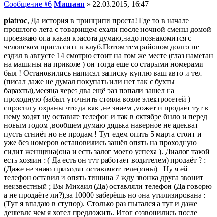
Сообщение #6
Мишаня
»
22.03.2015, 16:47
piatroc
, Да история в принципи проста! Где то в начале
прошлого лета с товарищем ехали после ночной смены домой
проезжаю опа какая красота думаю,надо познакомится с
человеком пригласить в клуб.Потом тем районом долго не
ездил в августе 14 смотрю стоит на том же месте (глаз наметан
на машины на приколе ) он тогда ещё со старыми номерами
был ! Остановились написал записку куплю ваш авто и тел
(писал даже не думал покупать или нет так с бухты
барахты),месяца через два ещё раз попали зашел на
проходную (забыл уточнить стояла возле электросетей )
спросил у охраны что да как ,не знаем ,может и продаёт тут к
нему ходят ну оставьте телефон и так в октябре было и перед
новым годом ,вообщем думаю дядька наверное не адекват
пусть сгниёт но не продам ! Тут едем опять 5 марта стоит и
уже без номеров остановились зашёл опять на проходную
сидит женщина(она и есть залог моего успеха ). Диалог такой
есть хозяин : ( Да есть он тут работает водителем) продаёт ? :
(Даже не знаю приходят оставляют телефоны) . Ну я ей
телефон оставил и опять тишина 7 жду звонка друга звонит
неизвестный ; Вы Михаил (Да) оставляли телефон (Да говорю
а не продаёте ли?),за 10000 заберёшь но она утилизирована :
(Тут я впадаю в ступор). Столько раз пытался а тут и даже
дешевле чем я хотел предложить. Итог созвонились после