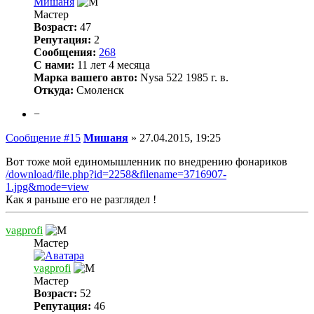
Мишаня
Мастер
Возраст:
47
Репутация:
2
Сообщения:
268
С нами:
11 лет 4 месяца
Марка вашего авто:
Nysa 522 1985 г. в.
Откуда:
Смоленск
−
Сообщение #15
Мишаня
»
27.04.2015, 19:25
Вот тоже мой единомышленник по внедрению фонариков
/download/file.php?id=2258&filename=3716907-
1.jpg&mode=view
Как я раньше его не разглядел !
vagprofi
Мастер
vagprofi
Мастер
Возраст:
52
Репутация:
46