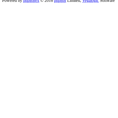
Powered by
phpBBex
© 2016
phpBB
Limited,
Vegalogic
Software