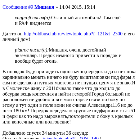
Сообщение #9
Мишаня
»
14.04.2015, 15:14
vagprofi писал(а):
Отличный автомобиль! Там ещё
и РАФ виднеется
Да это он
http://oldbusclub.ru/viewtopic.php?f=121&t=2300
и его
личный дом!
piatroc писал(а):
Мишаня, очень достойный
экземпляр. Предок немного привести в порядок и
вообще будет огонь.
В порядок буду приводить однозначно,передок и да и нет пока
кардинально менять ничего не буду выштамповки под фары я
сам не сделаю а путных мастеров не гнущих цену я не знаю.Я
в Смоленске живу с 2011бывало такое что да ходило до
обсурда вещь копеечная а найти геморой!Город большой но
расположен не удобно и все мои старые связи по боку по
этому я тут один в поле воин не считая Александра116 но до
него 180 км! Передок переделаю круглые подфарники с газ 51
и фары как то надо выровнять,повторители с боку в крыльях
или копеечные или волговские!
Добавлено спустя 34 минуты 36 секунд:
Опа на близняшка
/viewtopic.php?f=23&t=140
!