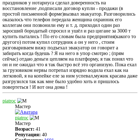
праздников у нотариуса сделал доверенность на
восстановление ,подписали договор купли - продажи (в
простой письменной форме)вызвал эвакуатор. Разговорились
оказалось что телефон передала женщина охранник его
коллегам они позвонили ему и т. д. приходил один раз
заросший бородатый спросил и ушёл и раз цигане за 3000 т
купить пытались ! По его словам была предприятия(какого то
другого) потом купил сотрудник а он у него , стоим
разговариваем вижу подъехал эвакуатор он говорит а
забирать когда будешь ? Я на него в упор смотрю ; (прям
сейчас) отдаю деньги цепляем на платформу, я так понял что
он и не ожидал что я так быстро всё это организую. Пока ехал
за грузовиком нервы потрепал изрядно водила ехал как на
легковой, я на копейке еле за ним успевал,мужик красава даже
разгрузился так как мне было удобно хоть и пришлось
повертеться ! И вот она дома !
piatroc
Мастер
piatroc
Мастер
Возраст:
41
Репутация:
40