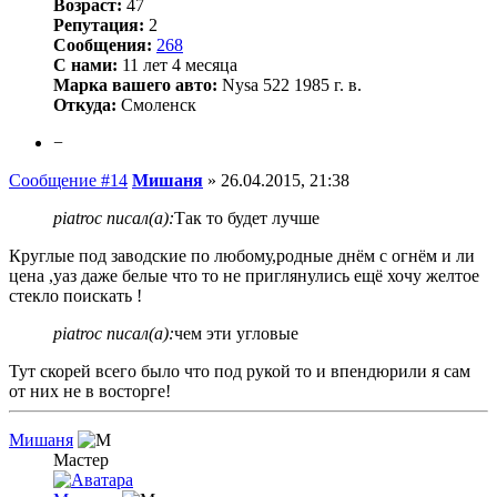
Возраст:
47
Репутация:
2
Сообщения:
268
С нами:
11 лет 4 месяца
Марка вашего авто:
Nysa 522 1985 г. в.
Откуда:
Смоленск
−
Сообщение #14
Мишаня
»
26.04.2015, 21:38
piatroc писал(а):
Так то будет лучше
Круглые под заводские по любому,родные днём с огнём и ли
цена ,уаз даже белые что то не приглянулись ещё хочу желтое
стекло поискать !
piatroc писал(а):
чем эти угловые
Тут скорей всего было что под рукой то и впендюрили я сам
от них не в восторге!
Мишаня
Мастер