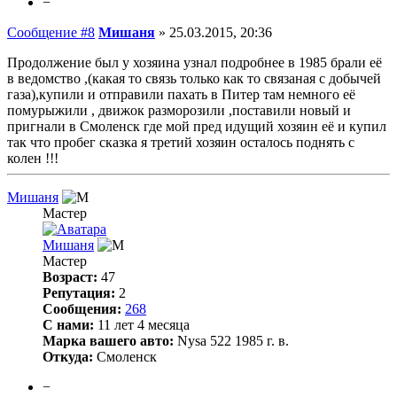
−
Сообщение #8
Мишаня
»
25.03.2015, 20:36
Продолжение был у хозяина узнал подробнее в 1985 брали её
в ведомство ,(какая то связь только как то связаная с добычей
газа),купили и отправили пахать в Питер там немного её
помурыжили , движок разморозили ,поставили новый и
пригнали в Смоленск где мой пред идущий хозяин её и купил
так что пробег сказка я третий хозяин осталось поднять с
колен !!!
Мишаня
Мастер
Мишаня
Мастер
Возраст:
47
Репутация:
2
Сообщения:
268
С нами:
11 лет 4 месяца
Марка вашего авто:
Nysa 522 1985 г. в.
Откуда:
Смоленск
−