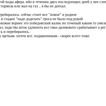
стой воды афера. ибо в течении двух последующих дней у нее сло
тормоза или жал на газ .. я бы не доехал.
еребиралось. сейчас стоит все "новое" и родное
в стадии "надо доделать" троса не было под рукой
охожие вернее это победовский валик но точеный каким то умель
л. надо бы шток удлинить все таки далековато срабатывает а рег
сь и перебиралось.
су щеткам- почти все. подшипникам - скорее всего тоже.