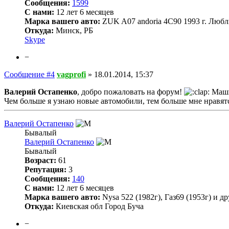
Сообщения:
1599
С нами:
12 лет 6 месяцев
Марка вашего авто:
ZUK A07 andoria 4C90 1993 г. Любл
Откуда:
Минск, РБ
Skype
−
Сообщение #4
vagprofi
»
18.01.2014, 15:37
Валерий Остапенко
, добро пожаловать на форум!
Маши
Чем больше я узнаю новые автомобили, тем больше мне нравятс
Валерий Остапенко
Бывалый
Валерий Остапенко
Бывалый
Возраст:
61
Репутация:
3
Сообщения:
140
С нами:
12 лет 6 месяцев
Марка вашего авто:
Nysa 522 (1982г), Газ69 (1953г) и д
Откуда:
Киевская обл Город Буча
−