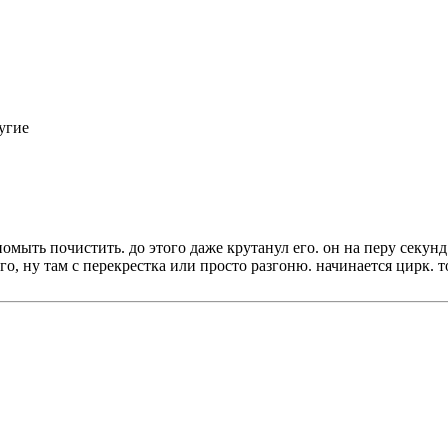
ругие
 помыть почистить. до этого даже крутанул его. он на перу секу
о, ну там с перекрестка или просто разгоню. начинается цирк. то 