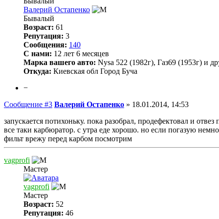
Бывалый
Валерий Остапенко
Бывалый
Возраст:
61
Репутация:
3
Сообщения:
140
С нами:
12 лет 6 месяцев
Марка вашего авто:
Nysa 522 (1982г), Газ69 (1953г) и д
Откуда:
Киевская обл Город Буча
−
Сообщение #3
Валерий Остапенко
»
18.01.2014, 14:53
запускается потихоньку. пока разобрал, продефектовал и отвез
все таки карбюратор. с утра еде хорошо. но если погазую немног
фильт врежу перед карбом посмотрим
vagprofi
Мастер
vagprofi
Мастер
Возраст:
52
Репутация:
46