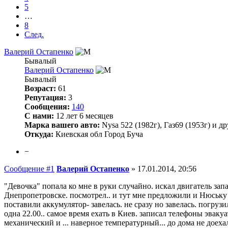
5
…
8
След.
Валерий Остапенко
Бывалый
Валерий Остапенко
Бывалый
Возраст:
61
Репутация:
3
Сообщения:
140
С нами:
12 лет 6 месяцев
Марка вашего авто:
Nysa 522 (1982г), Газ69 (1953г) и д
Откуда:
Киевская обл Город Буча
−
Сообщение #1
Валерий Остапенко
»
17.01.2014, 20:56
"Девочка" попала ко мне в руки случайно. искал двигатель запа
Днепропетровске. посмотрел.. и тут мне предложили и Нюську за
поставили аккумулятор- завелась. не сразу но завелась. погрузи
одна 22.00.. самое время ехать в Киев. записал телефоны эваку
механический и ... наверное температурный... до дома не доехал