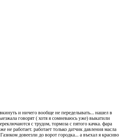
 вкинуть и ничего вообще не переделывать... нашел в
выезжала говорят ( хотя я сомневаюсь уже) выкатили
переключаются с трудом, тормоза с пятого качка. фара
оже не работает. работает только датчик давления масла
 Газиком довеезли до ворот городка... а въехал я красиво