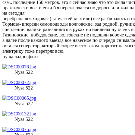
сам.. последние 150 метров. это я сейчас знаю что это была чи
практически все. и если б я переключался по дороге или жал на 
на сегодня:
перебрана вся ходовая ( запчастей хватило) все разбиралось и п
Тормоза- впереди самоподводы волговские. зад родной. ручник 
сцепление- валики развалились в руках но найдены ну очень п
Газоновские, победовские, волговские не подошли короче сдела
а далее после каждого выезда все навесное по очереди снимало
остался генератор, который скорее всего в лом. коротит на мас
электрику тоже перетряс всю.
ну да ладно фото
Nysa 522
Nysa 522
Nysa 522
Nysa 522
Nysa 522