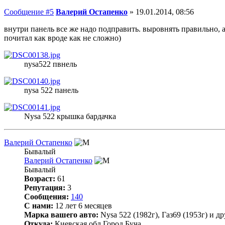
Сообщение #5
Валерий Остапенко
»
19.01.2014, 08:56
внутри панель все же надо подправить. выровнять правильно, а 
почитал как вроде как не сложно)
nysa522 пвнель
nysa 522 панель
Nysa 522 крышка бардачка
Валерий Остапенко
Бывалый
Валерий Остапенко
Бывалый
Возраст:
61
Репутация:
3
Сообщения:
140
С нами:
12 лет 6 месяцев
Марка вашего авто:
Nysa 522 (1982г), Газ69 (1953г) и д
Откуда:
Киевская обл Город Буча