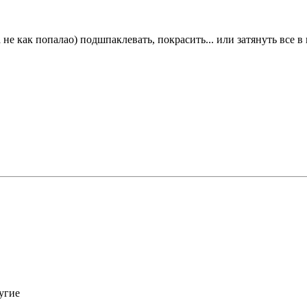
не как попалао) подшпаклевать, покрасить... или затянуть все в
ругие