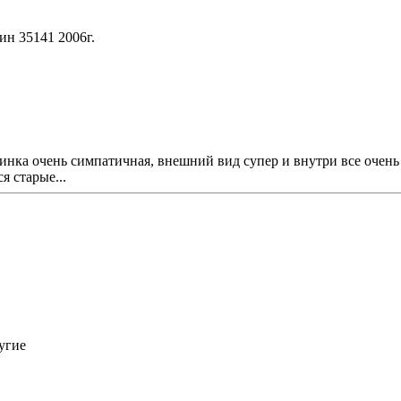
ин 35141 2006г.
нка очень симпатичная, внешний вид супер и внутри все очень
я старые...
ругие