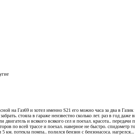
ругие
сной на Газ69 и хотел именно S21 его можно часа за два в Газик
брать. стояла в гараже неизвестно сколько лет. раз в год даже 
ли двигатель и всякого всякого сел и поехал. красота.. передачи 
аторов по всей трассе и поехал. наверное не быстро. спидометр т
 5 км. потекла помпа.. полился бензин с бензонасоса. нагрелся...