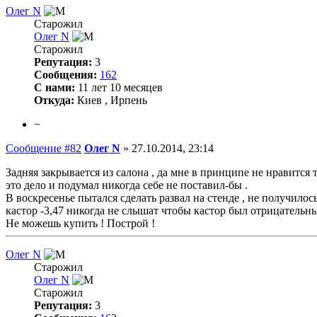
Олег N
Старожил
Олег N
Старожил
Репутация:
3
Сообщения:
162
С нами:
11 лет 10 месяцев
Откуда:
Киев , Ирпень
−
Сообщение #82
Олег N
»
27.10.2014, 23:14
Задняя закрывается из салона , да мне в принципе не нравится
это дело и подумал никогда себе не поставил-бы .
В воскресенье пытался сделать развал на стенде , не получилос
кастор -3,47 никогда не слышат чтобы кастор был отрицательн
Не можешь купить ! Построй !
Олег N
Старожил
Олег N
Старожил
Репутация:
3