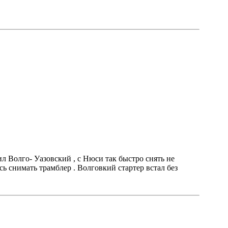
тил Волго- Уазовский , с Нюси так быстро снять не
ь снимать трамблер . Волговкий стартер встал без