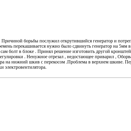
л. Причиной борьбы послужил открутившийся генератор и потреп
 ремень перекашивается нужно было сдвинуть генератор на 5мм в
ам болт в блоке . Принял решение изготовить другой кронштейн 
 регулировки . Ненужное отрезал , недостающее приварил , Обор
тора на нижний шкив с перекосом .Проблема в верхнем шкиве. Пе
ки электровентилятора.