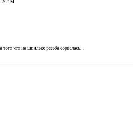
a-521M
 того что на шпильке резьба сорвалась...