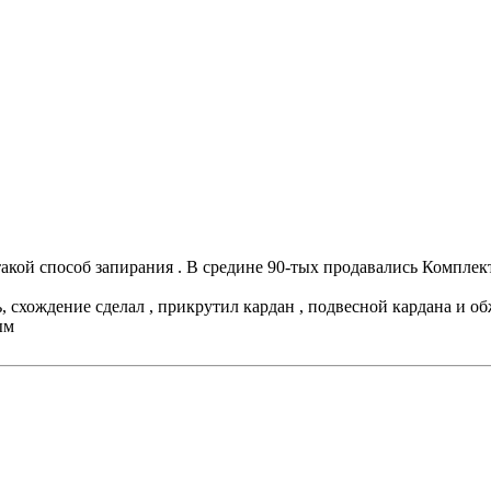
 такой способ запирания . В средине 90-тых продавались Компле
ь, схождение сделал , прикрутил кардан , подвесной кардана и о
ым