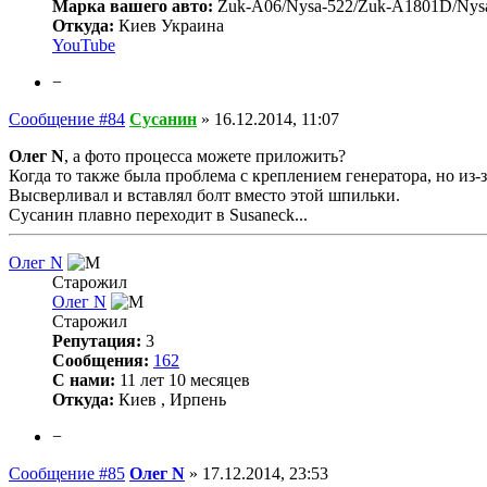
Марка вашего авто:
Zuk-A06/Nysa-522/Zuk-A1801D/Nys
Откуда:
Киев Украина
YouTube
−
Сообщение #84
Сусанин
»
16.12.2014, 11:07
Олег N
, а фото процесса можете приложить?
Когда то также была проблема с креплением генератора, но из-за
Высверливал и вставлял болт вместо этой шпильки.
Сусанин плавно переходит в Susaneck...
Олег N
Старожил
Олег N
Старожил
Репутация:
3
Сообщения:
162
С нами:
11 лет 10 месяцев
Откуда:
Киев , Ирпень
−
Сообщение #85
Олег N
»
17.12.2014, 23:53