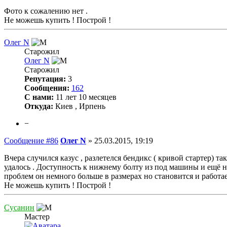
Фото к сожалению нет .
Не можешь купить ! Построй !
Олег N
Старожил
Олег N
Старожил
Репутация:
3
Сообщения:
162
С нами:
11 лет 10 месяцев
Откуда:
Киев , Ирпень
−
Сообщение #86
Олег N
»
25.03.2015, 19:19
Вчера случился казус , разлетелся бендикс ( кривой стартер) та
удалось . Доступность к нижнему болту из под машины и ещё н
проблем он немного больше в размерах но становится и работае
Не можешь купить ! Построй !
Сусанин
Мастер