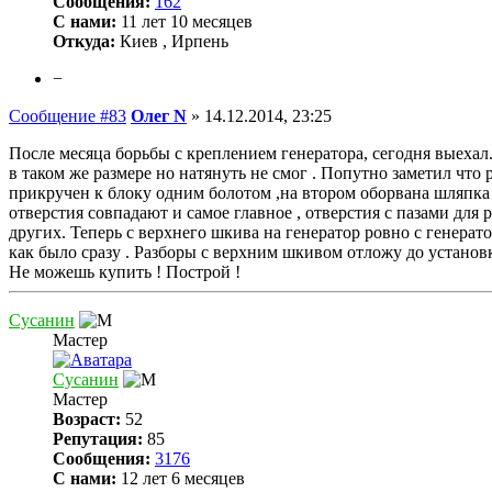
Сообщения:
162
С нами:
11 лет 10 месяцев
Откуда:
Киев , Ирпень
−
Сообщение #83
Олег N
»
14.12.2014, 23:25
После месяца борьбы с креплением генератора, сегодня выеха
в таком же размере но натянуть не смог . Попутно заметил что
прикручен к блоку одним болотом ,на втором оборвана шляпка с
отверстия совпадают и самое главное , отверстия с пазами для
других. Теперь с верхнего шкива на генератор ровно с генера
как было сразу . Разборы с верхним шкивом отложу до установ
Не можешь купить ! Построй !
Сусанин
Мастер
Сусанин
Мастер
Возраст:
52
Репутация:
85
Сообщения:
3176
С нами:
12 лет 6 месяцев