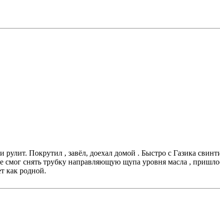
ки рулит. Покрутил , завёл, доехал домой . Быстро с Газика свин
е смог снять трубку направляющую щупа уровня масла , пришлос
т как родной.