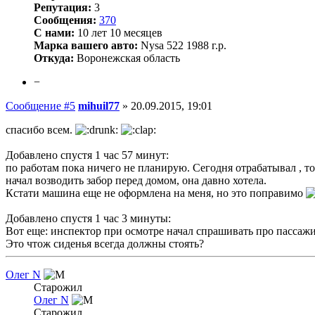
Репутация:
3
Сообщения:
370
С нами:
10 лет 10 месяцев
Марка вашего авто:
Nysa 522 1988 г.р.
Откуда:
Воронежская область
−
Сообщение #5
mihuil77
»
20.09.2015, 19:01
спасибо всем.
Добавлено спустя 1 час 57 минут:
по работам пока ничего не планирую. Сегодня отрабатывал , т
начал возводить забор перед домом, она давно хотела.
Кстати машина еще не оформлена на меня, но это поправимо
Добавлено спустя 1 час 3 минуты:
Вот еще: инспектор при осмотре начал спрашивать про пассажир
Это чтож сиденья всегда должны стоять?
Олег N
Старожил
Олег N
Старожил