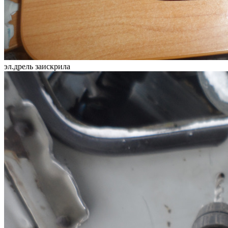
эл.дрель заискрила