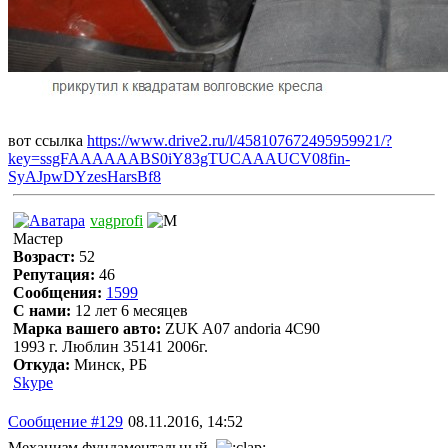
вот ссылка
https://www.drive2.ru/l/458107672495959921/?
key=ssgFAAAAAABS0iY83gTUCAAAUCV08fin-
SyAJpwDYzesHarsBf8
vagprofi
Мастер
Возраст:
52
Репутация:
46
Сообщения:
1599
С нами:
12 лет 6 месяцев
Марка вашего авто:
ZUK A07 andoria 4C90
1993 г. Люблин 35141 2006г.
Откуда:
Минск, РБ
Skype
Сообщение #129
08.11.2016, 14:52
Механизм фундаментальный.