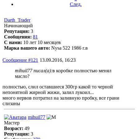
След.
Darth_Trader
Начинающий
Репутация:
3
Сообщения:
81
С нами:
10 лет 10 месяцев
Марка вашего авто:
Nysa 522 1986 г.в
Сообщение #121
13.09.2016, 16:23
mihuil77 писал(а):
в коробке полностью менял
масло?
полностью, слил оставшиеся 300гр какой то черной
непонятной жирной жижи, залил лукоил...
много нервов потратил на заливную пробку, все грани
слизаны
mihuil77
Мастер
Возраст:
49
Репутация:
3