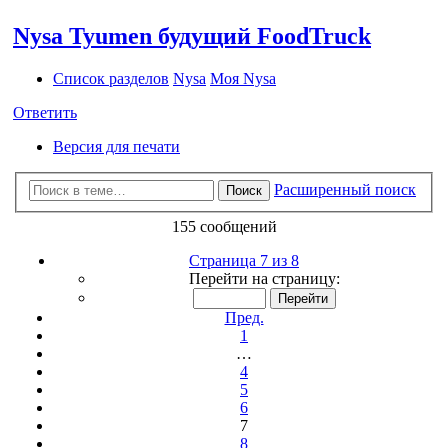
Nysa Tyumen будущий FoodTruck
Список разделов
Nysa
Моя Nysa
Ответить
Версия для печати
Расширенный поиск
Поиск
155 сообщений
Страница 7 из 8
Перейти на страницу:
Пред.
1
…
4
5
6
7
8