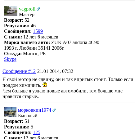
vagprofi
Мастер
Возраст:
52
Репутация:
46
Сообщения:
1599
С нами:
12 лет 6 месяцев
Марка вашего авто:
ZUK A07 andoria 4C90
1993 г. Люблин 35141 2006г.
Откуда:
Минск, РБ
Skype
Сообщение #12
21.01.2014, 07:32
Я свой мотор не сдвину, он и так впритык стоит. Только если
поддон химичить.
Чем больше я узнаю новые автомобили, тем больше мне
нравятся старые...
морковкин1974
Бывалый
Возраст:
51
Репутация:
5
Сообщения:
125
С нами:
12 лет 6 месяцев