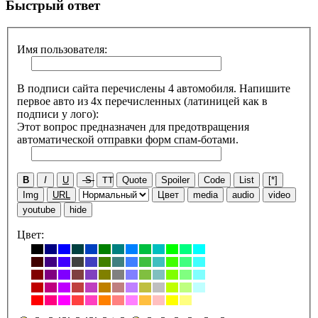
Быстрый ответ
Имя пользователя:
В подписи сайта перечислены 4 автомобиля. Напишите
первое авто из 4х перечисленных (латиницей как в
подписи у лого):
Этот вопрос предназначен для предотвращения
автоматической отправки форм спам-ботами.
B
I
U
S
TT
Quote
Spoiler
Code
List
[*]
Img
URL
Цвет
media
audio
video
youtube
hide
Цвет: