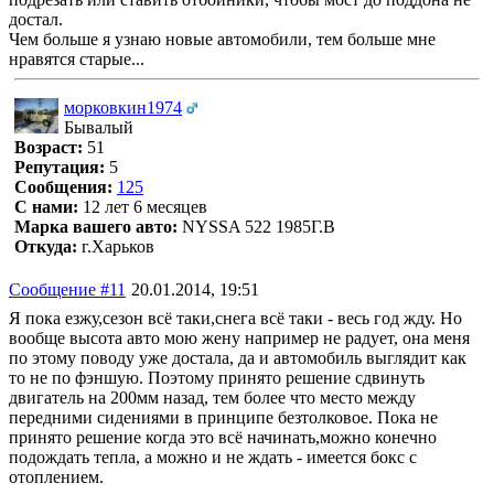
достал.
Чем больше я узнаю новые автомобили, тем больше мне
нравятся старые...
морковкин1974
Бывалый
Возраст:
51
Репутация:
5
Сообщения:
125
С нами:
12 лет 6 месяцев
Марка вашего авто:
NYSSA 522 1985Г.В
Откуда:
г.Харьков
Сообщение #11
20.01.2014, 19:51
Я пока езжу,сезон всё таки,снега всё таки - весь год жду. Но
вообще высота авто мою жену например не радует, она меня
по этому поводу уже достала, да и автомобиль выглядит как
то не по фэншую. Поэтому принято решение сдвинуть
двигатель на 200мм назад, тем более что место между
передними сидениями в принципе безтолковое. Пока не
принято решение когда это всё начинать,можно конечно
подождать тепла, а можно и не ждать - имеется бокс с
отоплением.