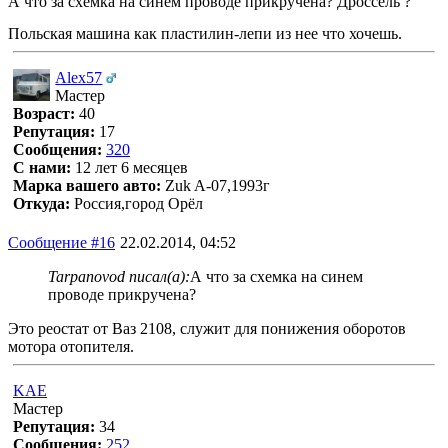
А что за схемка на синем проводе прикручена? Дроссель ?
Польская машина как пластилин-лепи из нее что хочешь.
Alex57
Мастер
Возраст:
40
Репутация:
17
Сообщения:
320
С нами:
12 лет 6 месяцев
Марка вашего авто:
Zuk A-07,1993г
Откуда:
Россия,город Орёл
Сообщение #16
22.02.2014, 04:52
Tarpanovod писал(а):
А что за схемка на синем
проводе прикручена?
Это реостат от Ваз 2108, служит для понижения оборотов
мотора отопителя.
KAE
Мастер
Репутация:
34
Сообщения:
252