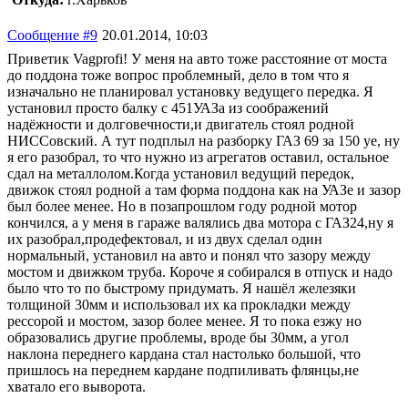
Сообщение #9
20.01.2014, 10:03
Приветик Vagprofi! У меня на авто тоже расстояние от моста
до поддона тоже вопрос проблемный, дело в том что я
изначально не планировал установку ведущего передка. Я
установил просто балку с 451УАЗа из соображений
надёжности и долговечности,и двигатель стоял родной
НИССовский. А тут подплыл на разборку ГАЗ 69 за 150 уе, ну
я его разобрал, то что нужно из агрегатов оставил, остальное
сдал на металлолом.Когда установил ведущий передок,
движок стоял родной а там форма поддона как на УАЗе и зазор
был более менее. Но в позапрошлом году родной мотор
кончился, а у меня в гараже валялись два мотора с ГАЗ24,ну я
их разобрал,продефектовал, и из двух сделал один
нормальный, установил на авто и понял что зазору между
мостом и движком труба. Короче я собирался в отпуск и надо
было что то по быстрому придумать. Я нашёл железяки
толщиной 30мм и использовал их ка прокладки между
рессорой и мостом, зазор более менее. Я то пока езжу но
образовались другие проблемы, вроде бы 30мм, а угол
наклона переднего кардана стал настолько большой, что
пришлось на переднем кардане подпиливать флянцы,не
хватало его выворота.