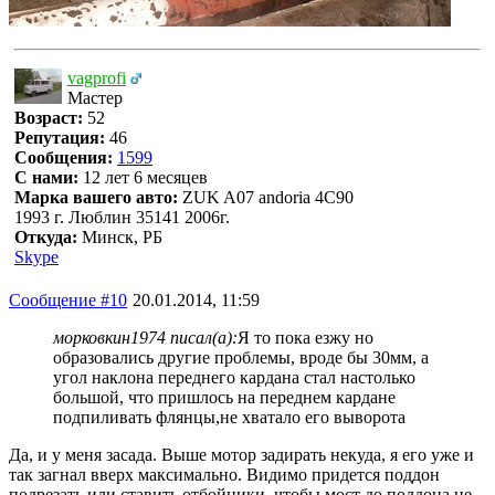
vagprofi
Мастер
Возраст:
52
Репутация:
46
Сообщения:
1599
С нами:
12 лет 6 месяцев
Марка вашего авто:
ZUK A07 andoria 4C90
1993 г. Люблин 35141 2006г.
Откуда:
Минск, РБ
Skype
Сообщение #10
20.01.2014, 11:59
морковкин1974 писал(а):
Я то пока езжу но
образовались другие проблемы, вроде бы 30мм, а
угол наклона переднего кардана стал настолько
большой, что пришлось на переднем кардане
подпиливать флянцы,не хватало его выворота
Да, и у меня засада. Выше мотор задирать некуда, я его уже и
так загнал вверх максимально. Видимо придется поддон
подрезать или ставить отбойники, чтобы мост до поддона не