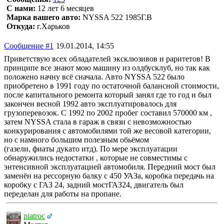
С нами:
12 лет 6 месяцев
Марка вашего авто:
NYSSA 522 1985Г.В
Откуда:
г.Харьков
Сообщение #1
19.01.2014, 14:55
Приветствую всех обладателей эксклюзивов и раритетов! В
принципе все знают мою машину из олдбусклуб, но так как
положено начну всё сначала. Авто NYSSA 522 было
приобретено в 1991 году по остаточной балансной стоимости,
после капитального ремонта который занял где то год и был
закончен весной 1992 авто эксплуатировалось для
грузоперевозок. С 1992 по 2002 пробег составил 570000 км ,
затем NYSSA стала в гараж в связи с невозможностью
конкурирования с автомобилями той же весовой категории,
но с намного большим полезным обьёмом
(газели, фиаты дукато итд). По мере эксплуатации
обнаружились недостатки , которые не совместимы с
энтенсивной эксплуатацией автомобиля. Передний мост был
заменён на рессорную балку с 450 УАЗа, коробка передачь на
коробку с ГАЗ 24, задний мостГАЗ24, двигатель был
переделан для работы на пропане.
piatroc