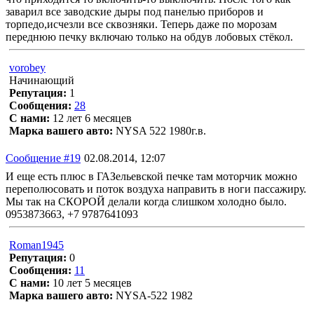
заварил все заводские дыры под панелью приборов и
торпедо,исчезли все сквозняки. Теперь даже по морозам
переднюю печку включаю только на обдув лобовых стёкол.
vorobey
Начинающий
Репутация:
1
Сообщения:
28
С нами:
12 лет 6 месяцев
Марка вашего авто:
NYSA 522 1980г.в.
Сообщение #19
02.08.2014, 12:07
И еще есть плюс в ГАЗельевской печке там моторчик можно
переполюсовать и поток воздуха направить в ноги пассажиру.
Мы так на СКОРОЙ делали когда слишком холодно было.
0953873663, +7 9787641093
Roman1945
Репутация:
0
Сообщения:
11
С нами:
10 лет 5 месяцев
Марка вашего авто:
NYSA-522 1982