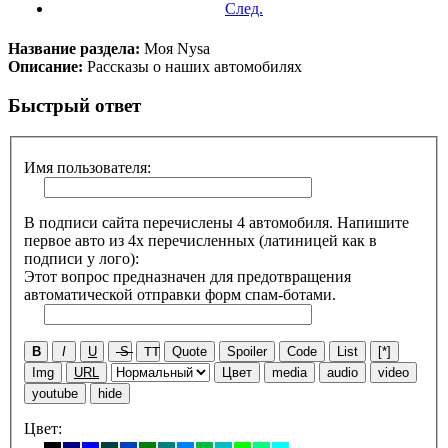
След.
Название раздела:
Моя Nysa
Описание:
Рассказы о наших автомобилях
Быстрый ответ
Имя пользователя:
В подписи сайта перечислены 4 автомобиля. Напишите
первое авто из 4х перечисленных (латиницей как в
подписи у лого):
Этот вопрос предназначен для предотвращения
автоматической отправки форм спам-ботами.
B
I
U
S
TT
Quote
Spoiler
Code
List
[*]
Img
URL
Цвет
media
audio
video
youtube
hide
Цвет: