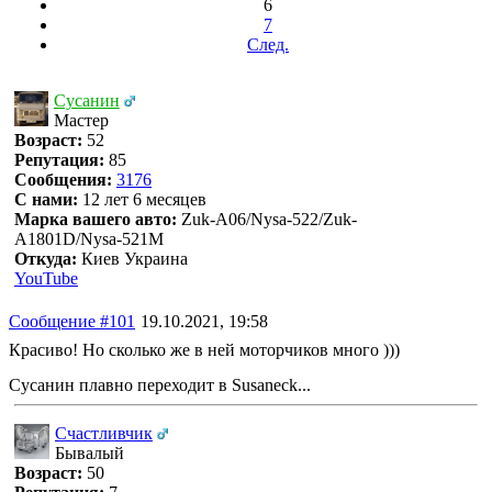
6
7
След.
Сусанин
Мастер
Возраст:
52
Репутация:
85
Сообщения:
3176
С нами:
12 лет 6 месяцев
Марка вашего авто:
Zuk-A06/Nysa-522/Zuk-
A1801D/Nysa-521M
Откуда:
Киев Украина
YouTube
Сообщение #101
19.10.2021, 19:58
Красиво! Но сколько же в ней моторчиков много )))
Сусанин плавно переходит в Susaneck...
Счастливчик
Бывалый
Возраст:
50