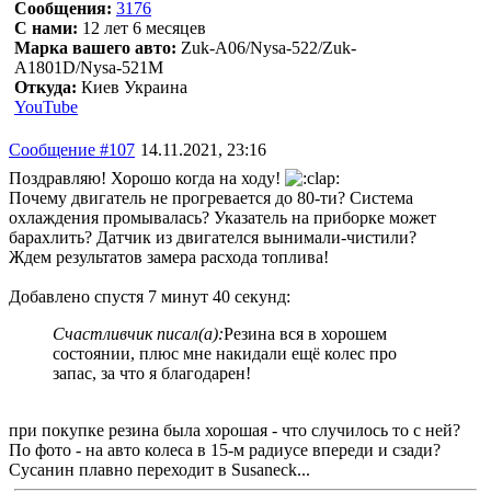
Сообщения:
3176
С нами:
12 лет 6 месяцев
Марка вашего авто:
Zuk-A06/Nysa-522/Zuk-
A1801D/Nysa-521M
Откуда:
Киев Украина
YouTube
Сообщение #107
14.11.2021, 23:16
Поздравляю! Хорошо когда на ходу!
Почему двигатель не прогревается до 80-ти? Система
охлаждения промывалась? Указатель на приборке может
барахлить? Датчик из двигателся вынимали-чистили?
Ждем результатов замера расхода топлива!
Добавлено спустя 7 минут 40 секунд:
Счастливчик писал(а):
Резина вся в хорошем
состоянии, плюс мне накидали ещё колес про
запас, за что я благодарен!
при покупке резина была хорошая - что случилось то с ней?
По фото - на авто колеса в 15-м радиусе впереди и сзади?
Сусанин плавно переходит в Susaneck...