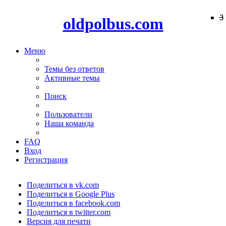
−
−
−
−
−
−
−
−
−
−
−
−
−
−
−
−
−
−
3
3
oldpolbus.com
Меню
Темы без ответов
Активные темы
Поиск
Пользователи
Наша команда
FAQ
Вход
Регистрация
Поделиться в vk.com
Поделиться в Google Plus
Поделиться в facebook.com
Поделиться в twitter.com
Версия для печати