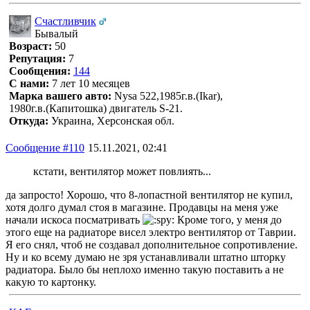
Счастливчик
Бывалый
Возраст:
50
Репутация:
7
Сообщения:
144
С нами:
7 лет 10 месяцев
Марка вашего авто:
Nysa 522,1985г.в.(Ikar),
1980г.в.(Капитошка) двигатель S-21.
Откуда:
Украина, Херсонская обл.
Сообщение #110
15.11.2021, 02:41
кстати, вентилятор может повлиять...
да запросто! Хорошо, что 8-лопастной вентилятор не купил,
хотя долго думал стоя в магазине. Продавцы на меня уже
начали искоса посматривать
Кроме того, у меня до
этого еще на радиаторе висел электро вентилятор от Таврии.
Я его снял, чтоб не создавал дополнительное сопротивление.
Ну и ко всему думаю не зря устанавливали штатно шторку
радиатора. Было бы неплохо именно такую поставить а не
какую то картонку.