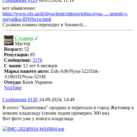
Сообщение #119
06.05.2024, 11:19
вот обьявление:
https://www.olx.ua/d/obyavlenie/mkroavtobus-nysa- ... umenti-v-
poryadku-IDWbs1g.html
Сусанин плавно переходит в Susaneck...
Сусанин
Мастер
Возраст:
52
Репутация:
85
Сообщения:
3176
С нами:
12 лет 6 месяцев
Марка вашего авто:
Zuk-A06/Nysa-522/Zuk-
A1801D/Nysa-521M
Откуда:
Киев Украина
YouTube
Сообщение #120
24.09.2024, 14:49
В итоге "Капитошка" продана и переехала в город Житомир к
новому владельцу (своим ходом примерно 300 км).
Вот фото уже у нового владельца: