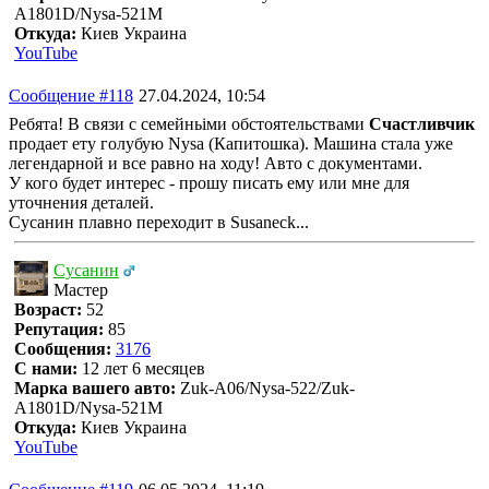
A1801D/Nysa-521M
Откуда:
Киев Украина
YouTube
Сообщение #118
27.04.2024, 10:54
Ребята! В связи с семейньіми обстоятельствами
Счастливчик
продает ету голубую Nysa (Капитошка). Машина стала уже
легендарной и все равно на ходу! Авто с документами.
У кого будет интерес - прошу писать ему или мне для
уточнения деталей.
Сусанин плавно переходит в Susaneck...
Сусанин
Мастер
Возраст:
52
Репутация:
85
Сообщения:
3176
С нами:
12 лет 6 месяцев
Марка вашего авто:
Zuk-A06/Nysa-522/Zuk-
A1801D/Nysa-521M
Откуда:
Киев Украина
YouTube