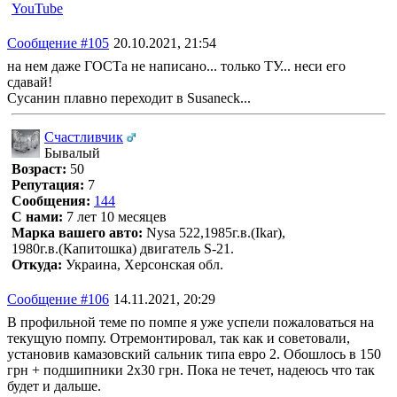
YouTube
Сообщение #105
20.10.2021, 21:54
на нем даже ГОСТа не написано... только ТУ... неси его
сдавай!
Сусанин плавно переходит в Susaneck...
Счастливчик
Бывалый
Возраст:
50
Репутация:
7
Сообщения:
144
С нами:
7 лет 10 месяцев
Марка вашего авто:
Nysa 522,1985г.в.(Ikar),
1980г.в.(Капитошка) двигатель S-21.
Откуда:
Украина, Херсонская обл.
Сообщение #106
14.11.2021, 20:29
В профильной теме по помпе я уже успели пожаловаться на
текущую помпу. Отремонтировал, так как и советовали,
установив камазовский сальник типа евро 2. Обошлось в 150
грн + подшипники 2х30 грн. Пока не течет, надеюсь что так
будет и дальше.