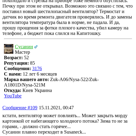
похолодало и стрелка на приборе тоже немного опустилась.
Печку при этом не открывал. Возможно это связано с тем, что
поставил новый шестилопасный вентилятор? Термостат и
датчик во время ремонта двигателя проверялись. И до замены
вентилятора температура была в норме, не падала. И да,
прошу прощения за фотки плохого качества, убил камеру на
телефоне, а бюджет пока слился на Капитошку.
Сусанин
Мастер
Возраст:
52
Репутация:
85
Сообщения:
3176
С нами:
12 лет 6 месяцев
Марка вашего авто:
Zuk-A06/Nysa-522/Zuk-
A1801D/Nysa-521M
Откуда:
Киев Украина
YouTube
Сообщение #109
15.11.2021, 00:47
кстати, вентилятор может повлиять... Может закрыть морду
картонкой от набегающего холодного потока? Зима то не за
горами, - должно стать горячее...
Сусанин плавно переходит в Susaneck...