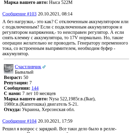
Марка вашего авто:
Ныса 522М
Сообщение #103
20.10.2021, 08:14
А без нагрузки,- это как? С отключенным аккумулятором или
с подключенным? Если с подключенным аккумулятором и
регулятором напряжения,- то неисправен регулятор. А если
снять клемму с аккумулятора, то 17V нормально. Но, такие
операции желательно не проводить. Генератору переменного
тока, со встроенным выпрямителем, необходим буфер -
аккумулятор.
Счастливчик
Бывалый
Возраст:
50
Репутация:
7
Сообщения:
144
С нами:
7 лет 10 месяцев
Марка вашего авто:
Nysa 522,1985г.в.(Ikar),
1980г.в.(Капитошка) двигатель S-21.
Откуда:
Украина, Херсонская обл.
Сообщение #104
20.10.2021, 17:59
Решил я вопрос с зарядкой. Все таки дело было в релле-