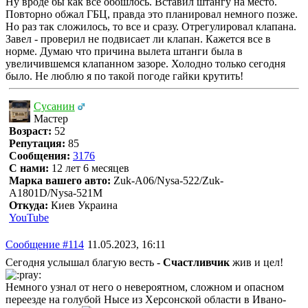
Ну вроде бы как все обошлось. Вставил штангу на место.
Повторно обжал ГБЦ, правда это планировал немного позже.
Но раз так сложилось, то все и сразу. Отрегулировал клапана.
Завел - проверил не подвисает ли клапан. Кажется все в
норме. Думаю что причина вылета штанги была в
увеличившемся клапанном зазоре. Холодно только сегодня
было. Не люблю я по такой погоде гайки крутить!
Сусанин
Мастер
Возраст:
52
Репутация:
85
Сообщения:
3176
С нами:
12 лет 6 месяцев
Марка вашего авто:
Zuk-A06/Nysa-522/Zuk-
A1801D/Nysa-521M
Откуда:
Киев Украина
YouTube
Сообщение #114
11.05.2023, 16:11
Сегодня услышал благую весть -
Счастливчик
жив и цел!
Немного узнал от него о невероятном, сложном и опасном
переезде на голубой Нысе из Херсонской области в Ивано-