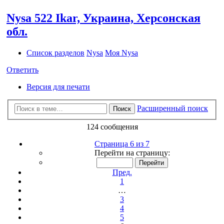
Nysa 522 Ikar, Украина, Херсонская
обл.
Список разделов
Nysa
Моя Nysa
Ответить
Версия для печати
Расширенный поиск
Поиск
124 сообщения
Страница 6 из 7
Перейти на страницу:
Пред.
1
…
3
4
5