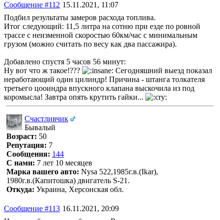
Сообщение #112
15.11.2021, 11:07
Подбил результаты замеров расхода топлива.
Итог следующий: 11,5 литра на сотню при езде по ровной
трассе с неизменной скоростью 60км/час с минимальным
грузом (можно считать по весу как два пассажира).
Добавлено спустя 5 часов 56 минут:
Ну вот что ж такое!???
Сегодняшний выезд показал
неработающий один цилиндр! Причина - штанга толкателя
третьего цооиндра впускного клапана выскочила из под
коромысла! Завтра опять крутить гайки...
Счастливчик
Бывалый
Возраст:
50
Репутация:
7
Сообщения:
144
С нами:
7 лет 10 месяцев
Марка вашего авто:
Nysa 522,1985г.в.(Ikar),
1980г.в.(Капитошка) двигатель S-21.
Откуда:
Украина, Херсонская обл.
Сообщение #113
16.11.2021, 20:09