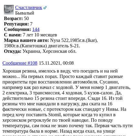
Счастливчик
Бывалый
Возраст:
50
Репутация:
7
Сообщения:
144
С нами:
7 лет 10 месяцев
Марка вашего авто:
Nysa 522,1985г.в.(Ikar),
1980г.в.(Капитошка) двигатель S-21.
Откуда:
Украина, Херсонская обл.
Сообщение #108
15.11.2021, 00:08
Хорошая резина, имелось в виду, что поездить и на ней
можно... На первых порах. Просто каждый ставит разные
приоритеты при восстановлении автомобиля. Сусанин,
например как раз начал с ходовой. У меня номер 1 двигатель,
2 електрика, 3 трансмиссия, 4 ходовая, 5 кузов-салон. Да,
действительно 15 резина стоит впереди. Сзади 16. Из той
резины что мне накидали в нагрузку, два ската на 16
фактически новые, с протектором как стандарт у Нивы. На
перед хочу поставить Stomil, которые когда то купил в
херсонском ретроклубе по твоей наводке. По поводу
температуры, сам пока не знаю почему так. Первая часть пути
температура была в норме. Назад когда ехал, на улице