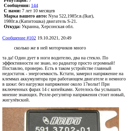
Репутация:
7
Сообщения:
144
С нами:
7 лет 10 месяцев
Марка вашего авто:
Nysa 522,1985г.в.(Ikar),
1980г.в.(Капитошка) двигатель S-21.
Откуда:
Украина, Херсонская обл.
Сообщение #102
19.10.2021, 20:49
сколько же в ней моторчиков много
та да! Один дует в ноги водителю, два на стекло. По
эффективности не знаю, но радиатор просто огромный!
Поставлю, проверю. Есть в таком устройстве главный
недостаток - энергоемкость. Кстати, замерил напряжение на
клеммах аккумулятора при работающем двигателе и немного
в шоке: без нагрузки напряжение около 17вольт! При
включенных фарах 14 с копейками. Хотелось бы услышать
мнение знающих. Релле-регулятор напряжения стоит новый,
жигулёвский.