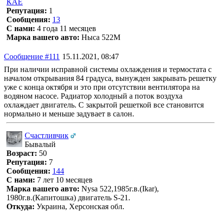
КАЕ
Репутация:
1
Сообщения:
13
С нами:
4 года 11 месяцев
Марка вашего авто:
Ныса 522М
Сообщение #111
15.11.2021, 08:47
При наличии исправной системы охлаждения и термостата с
началом открывания 84 градуса, вынужден закрывать решетку
уже с конца октября и это при отсутствии вентилятора на
водяном насосе. Радиатор холодный а поток воздуха
охлаждает двигатель. С закрытой решеткой все становится
нормально и меньше задувает в салон.
Счастливчик
Бывалый
Возраст:
50
Репутация:
7
Сообщения:
144
С нами:
7 лет 10 месяцев
Марка вашего авто:
Nysa 522,1985г.в.(Ikar),
1980г.в.(Капитошка) двигатель S-21.
Откуда:
Украина, Херсонская обл.