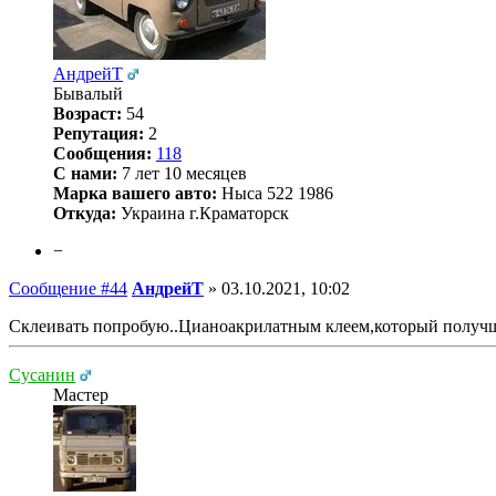
АндрейТ
Бывалый
Возраст:
54
Репутация:
2
Сообщения:
118
С нами:
7 лет 10 месяцев
Марка вашего авто:
Ныса 522 1986
Откуда:
Украина г.Краматорск
−
Сообщение #44
АндрейТ
»
03.10.2021, 10:02
Склеивать попробую..Цианоакрилатным клеем,который получ
Сусанин
Мастер