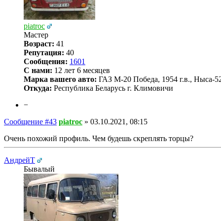
piatroc
Мастер
Возраст:
41
Репутация:
40
Сообщения:
1601
С нами:
12 лет 6 месяцев
Марка вашего авто:
ГАЗ М-20 Победа, 1954 г.в., Ныса-522
Откуда:
Республика Беларусь г. Климовичи
−
Сообщение #43
piatroc
»
03.10.2021, 08:15
Очень похожий профиль. Чем будешь скреплять торцы?
АндрейТ
Бывалый