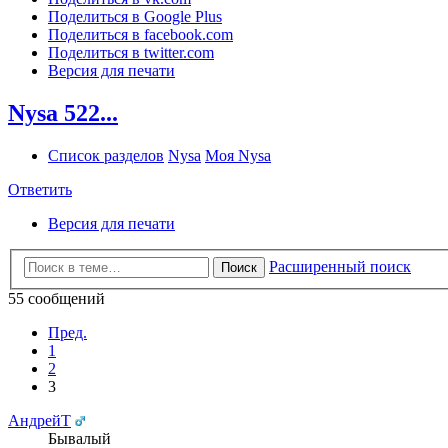
Поделиться в Google Plus
Поделиться в facebook.com
Поделиться в twitter.com
Версия для печати
Nysa 522...
Список разделов
Nysa
Моя Nysa
Ответить
Версия для печати
Расширенный поиск
Поиск
55 сообщений
Пред.
1
2
3
АндрейТ
Бывалый