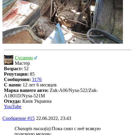
Сусанин
Мастер
Возраст:
52
Репутация:
85
Сообщения:
3176
С нами:
12 лет 6 месяцев
Марка вашего авто:
Zuk-A06/Nysa-522/Zuk-
A1801D/Nysa-521M
Откуда:
Киев Украина
YouTube
Сообщение #15
22.06.2022, 23:43
Chasopis писал(а):
Пока снял с неё всякую
полезную мелочь: