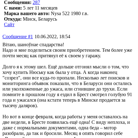
Сообщения:
287
С нами:
5 лет 11 месяцев
Марка вашего авто:
Nysa 522 1980 г.в.
Откуда:
Мінск, Беларусь
Сайт
Сообщение #1
10.06.2022, 18:54
Вітаю, шаноўнае спадарства!
Надо и мне поделиться своим приобретением. Тем более уже
почти месяц как притянул её к своем у гаражу.
Долго я к этому шел. Ещё дольше отгонял мысли о том, что
хочу купить Нюську как была у отца. А когда наконец
"созрел", они все куда-то пропали. Несколько лет поисков и
мониторинга объявок показали, что в Беларуси они остались
или уколхоженные до ужаса, или сгнившие до трухи. Если
помните в прошлом году я ездил в Брест смотрел голубую 91
года и ужасался (она кстати теперь в Минске продается за
тысячу даляров).
Но вот в конце февраля, когда работы у меня оставалось на
две недели, в Бресте появилась ещё одна! С виду неплоха, и
даже с нормальными документами, одна беда – мотор
разобрали, да так и бросили. Месяц я опять говорил себе