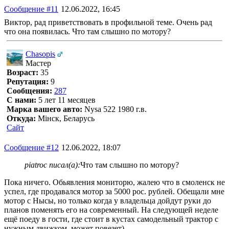
Сообщение #11
12.06.2022, 16:45
Виктор, рад приветствовать в профильной теме. Очень рад
что она появилась. Что там слышно по мотору?
Chasopis
Мастер
Возраст:
35
Репутация:
9
Сообщения:
287
С нами:
5 лет 11 месяцев
Марка вашего авто:
Nysa 522 1980 г.в.
Откуда:
Мінск, Беларусь
Сайт
Сообщение #12
12.06.2022, 18:07
piatroc писал(а):
Что там слышно по мотору?
Пока ничего. Обьявления мониторю, жалею что в смоленск не
успел, где продавался мотор за 5000 рос. рублей. Обещали мне
мотор с Нысы, но только когда у владельца дойдут руки до
планов поменять его на современный. На следующей неделе
ещё поеду в гости, где стоит в кустах самодельный трактор с
нужным движком, может повезет)