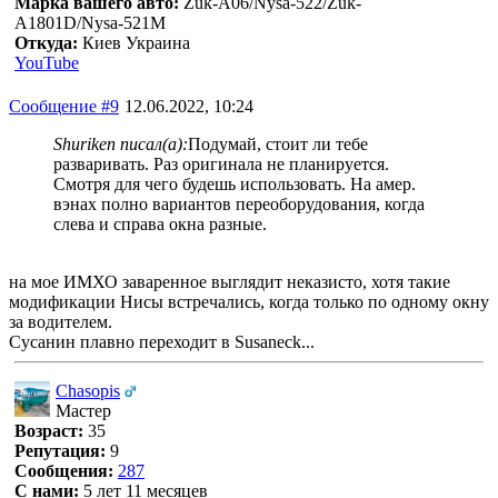
Марка вашего авто:
Zuk-A06/Nysa-522/Zuk-
A1801D/Nysa-521M
Откуда:
Киев Украина
YouTube
Сообщение #9
12.06.2022, 10:24
Shuriken писал(а):
Подумай, стоит ли тебе
разваривать. Раз оригинала не планируется.
Смотря для чего будешь использовать. На амер.
вэнах полно вариантов переоборудования, когда
слева и справа окна разные.
на мое ИМХО заваренное выглядит неказисто, хотя такие
модификации Нисы встречались, когда только по одному окну
за водителем.
Сусанин плавно переходит в Susaneck...
Chasopis
Мастер
Возраст:
35
Репутация:
9
Сообщения:
287
С нами:
5 лет 11 месяцев