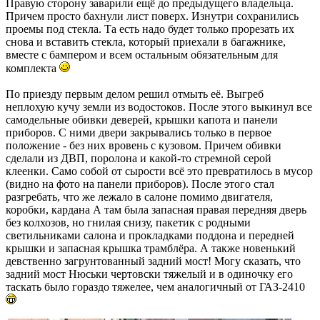
Правую сторону заварили ещё до предыдущего владельца.
Причем просто бахнули лист поверх. Изнутри сохранились
проемы под стекла. Та есть надо будет только прорезать их
снова и вставить стекла, который приехали в багажнике,
вместе с бампером и всем остальным обязательным для
комплекта
По приезду первым делом решил отмыть её. Выгреб
неплохую кучу земли из водостоков. После этого выкинул все
самодельные обивки деверей, крышки капота и панели
приборов. С ними двери закрывались только в первое
положение - без них вровень с кузовом. Причем обивки
сделали из ДВП, поролона и какой-то стремной серой
клеенки. Само собой от сырости всё это превратилось в мусор
(видно на фото на панели приборов). После этого стал
разгребать, что же лежало в салоне помимо двигателя,
коробки, кардана А там была запасная правая передняя дверь
без колхозов, но гнилая снизу, пакетик с родными
светильниками салона и прокладками поддона и передней
крышки и запасная крышка трамблёра. А также новенький
девственно загрунтованный задний мост! Могу сказать, что
задний мост Нюськи чертовски тяжелый и в одиночку его
таскать было гораздо тяжелее, чем аналогичный от ГАЗ-2410