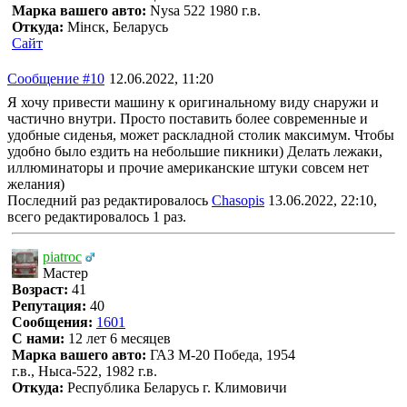
Марка вашего авто:
Nysa 522 1980 г.в.
Откуда:
Мінск, Беларусь
Сайт
Сообщение #10
12.06.2022, 11:20
Я хочу привести машину к оригинальному виду снаружи и
частично внутри. Просто поставить более современные и
удобные сиденья, может раскладной столик максимум. Чтобы
удобно было ездить на небольшие пикники) Делать лежаки,
иллюминаторы и прочие американские штуки совсем нет
желания)
Последний раз редактировалось
Chasopis
13.06.2022, 22:10,
всего редактировалось 1 раз.
piatroc
Мастер
Возраст:
41
Репутация:
40
Сообщения:
1601
С нами:
12 лет 6 месяцев
Марка вашего авто:
ГАЗ М-20 Победа, 1954
г.в., Ныса-522, 1982 г.в.
Откуда:
Республика Беларусь г. Климовичи