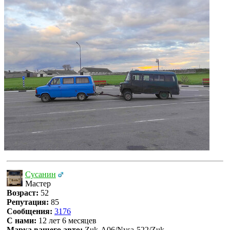
Сусанин
Мастер
Возраст:
52
Репутация:
85
Сообщения:
3176
С нами:
12 лет 6 месяцев
Марка вашего авто:
Zuk-A06/Nysa-522/Zuk-