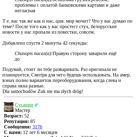
проблемы с оплатой банковскими картами и даже
негласная
Т е. вас так же как и нас, цив. мир мочит? Что у вас думаю по
теме? После того как у вас простест стух, белорусские
новости у нас пропали из повестки, совсем.
Добавлено спустя 2 минуты 42 секунды:
Chasopis писал(а):
Правую сторону заварили ещё
до
Подумай, стоит ли тебе разваривать. Раз оригинала не
планируется. Смотря для чего будешь использовать. На амер.
вэнах полно вариантов переоборудования, когда слева и
справа окна разные.
Dla samochodów Zuk nie ma złych dróg!
Сусанин
Мастер
Возраст:
52
Репутация:
85
Сообщения:
3176
С нами:
12 лет 6 месяцев