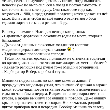
«Витя, сейчас не лучшее время». А потом, когда выносить
новости уже не было сил, сел в поезд и поехал смотреть. И
как-то она запала мне в душу. Она такого же года как
отцовская - 1980, а предыдущий владелец хотел сделать из неё
кафе. Допустить чтобы из ещё одного раритетного буса
сделали ларек я не мог, и решил – беру.
Вашему вниманию Ныса для венгерского рынка:
- Сдвижные форточки в боковинах (одна на месте, вторая в
багажнике)
- Дырки от длинных люксовых молдингов (остатки
молдингов держат линолеум в салоне
)
- Здоровенные поворотники спереди
- Таблички на венгерском с призывом не отвлекать водителя
во время движения и что число пассажирских мест не более 9.
- Какая-то релюшка под рулем тоже Мейд ин Угоршчына.
- Карбюратор Вебер, коробка 4-ступка
Машинка подуставшая, но как мне кажется живая. У
предыдущего владельца узнал, что сначала её держал в гараже
какой-то дедушка, потом выкупил охотник и использовал для
езды по чашобам и пердям. Видимо он и переварил весь низ
кузова, а заодно выкинул все обивки и потолок. Даже обивку
крышки двигателя зачем-то содрал. Но, к счастью, родной
щиток приборов цел и невредим. Вообще машина по салону