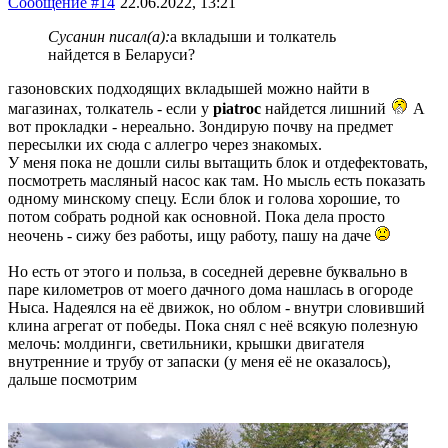
Сообщение #14
22.06.2022, 13:21
Сусанин писал(а):
а вкладыши и толкатель
найдется в Беларуси?
газоновских подходящих вкладышей можно найти в
магазинах, толкатель - если у
piatroc
найдется лишний
А
вот прокладки - нереально. Зондирую почву на предмет
пересылки их сюда с аллегро через знакомых.
У меня пока не дошли силы вытащить блок и отдефектовать,
посмотреть масляный насос как там. Но мысль есть показать
одному минскому спецу. Если блок и голова хорошие, то
потом собрать родной как основной. Пока дела просто
неочень - сижу без работы, ищу работу, пашу на даче
Но есть от этого и польза, в соседней деревне буквально в
паре километров от моего дачного дома нашлась в огороде
Ныса. Надеялся на её движок, но облом - внутри словивший
клина агрегат от победы. Пока снял с неё всякую полезную
мелочь: молдинги, светильники, крышки двигателя
внутренние и трубу от запаски (у меня её не оказалось),
дальше посмотрим