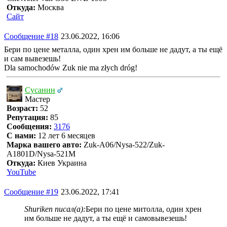
Откуда:
Москва
Сайт
Сообщение #18
23.06.2022, 16:06
Бери по цене металла, один хрен им больше не дадут, а ты ещё
и сам вывезешь!
Dla samochodów Zuk nie ma złych dróg!
Сусанин
Мастер
Возраст:
52
Репутация:
85
Сообщения:
3176
С нами:
12 лет 6 месяцев
Марка вашего авто:
Zuk-A06/Nysa-522/Zuk-
A1801D/Nysa-521M
Откуда:
Киев Украина
YouTube
Сообщение #19
23.06.2022, 17:41
Shuriken писал(а):
Бери по цене митолла, один хрен
им больше не дадут, а ты ещё и самовывезешь!