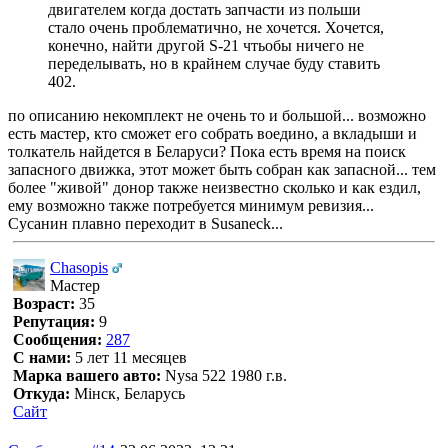
двигателем когда достать запчасти из польши
стало очень проблематично, не хочется. Хочется,
конечно, найти другой S-21 чтьобы ничего не
переделывать, но в крайнем случае буду ставить
402.
по описанию некомплект не очень то и большой... возможно
есть мастер, кто сможет его собрать воедино, а вкладыши и
толкатель найдется в Беларуси? Пока есть время на поиск
запасного движка, этот может быть собран как запасной... тем
более "живой" донор также неизвестно сколько и как ездил,
ему возможно также потребуется минимум ревизия...
Сусанин плавно переходит в Susaneck...
Chasopis
Мастер
Возраст:
35
Репутация:
9
Сообщения:
287
С нами:
5 лет 11 месяцев
Марка вашего авто:
Nysa 522 1980 г.в.
Откуда:
Мінск, Беларусь
Сайт