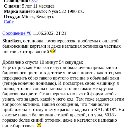
Сообщения:
287
С нами:
5 лет 11 месяцев
Марка вашего авто:
Nysa 522 1980 г.в.
Откуда:
Мінск, Беларусь
Сайт
Сообщение #6
11.06.2022, 21:21
Shuriken
, остановка грузоперевозок, проблемы с оплатой
банковскими картами и даже негласная остановка частных
почтовых отправлений
Добавлено спустя 10 минут 54 секунды:
Ещё отцовская Нюська изнутри была очень прикольного
бирюзового цвета и в детстве я не мог понять, как отец мог
перекрасить её из такого крутого оттенка в обычный хаки
(теперь конечно понимаю). И посмотрев свою машинку, я
понял, что она сошла с завода в точно таком же крутом
бирюзовом цвете. Стал шерстить польский форум чтобы
узнать что за цвет, какой у него код. Там тоже задаются этим
вопросом активно. Нашел сообщения, что "наиболее
приближена к этому цвету краска с кодом по RAL 5018". На
счастье нашел баллончик с такой краской, но увы, 5018 -
гораздо более синий оттенок, даже в каталогах написано
сине-бирюзовая.