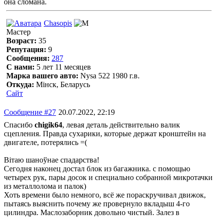
она сломана.
Chasopis
Мастер
Возраст:
35
Репутация:
9
Сообщения:
287
С нами:
5 лет 11 месяцев
Марка вашего авто:
Nysa 522 1980 г.в.
Откуда:
Мінск, Беларусь
Сайт
Сообщение #27
20.07.2022, 22:19
Спасибо
chigik64
, левая деталь действительно валик
сцепления. Правда сухарики, которые держат кронштейн на
двигателе, потерялись =(
Вітаю шаноўнае спадарства!
Сегодня наконец достал блок из багажника. с помощью
четырех рук, пары досок и специально собранной микротачки
из металлолома и палок)
Хоть времени было немного, всё же пораскручивал движок,
пытаясь выяснить почему же провернуло вкладыш 4-го
цилиндра. Маслозаборник довольно чистый. Залез в