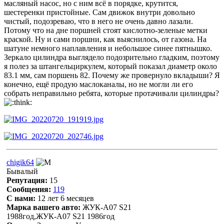
масляный насос, но с ним всё в порядке, крутится,
шестеренки пристойные. Сам движок внутри довольно
чистый, подозреваю, что в него не очень давно лазали.
Потому что на дне поршней стоят кислотно-зеленые метки
краской. Ну и сами поршни, как выяснилось, от газона. На
шатуне немного наплавления и небольшое синее пятнышко.
Зеркало цилиндра выглядело подозрительно гладким, поэтому
я полез за штангельциркулем, который показал диаметр около
83.1 мм, сам поршень 82. Почему же провернуло вкладыши? Я
конечно, ещё продую маслоканалы, но не могли ли его
собрать неправильно ребята, которые протачивали цилиндры?
chigik64
Бывалый
Репутация:
15
Сообщения:
119
С нами:
12 лет 6 месяцев
Марка вашего авто:
ЖУК-А07 S21
1988год,ЖУК-А07 S21 1986год