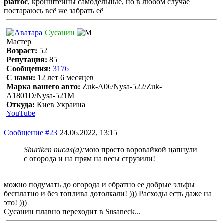
piatroc
, кронштейны самодельные, но в любом случае
постараюсь всё же забрать её
Сусанин
Мастер
Возраст:
52
Репутация:
85
Сообщения:
3176
С нами:
12 лет 6 месяцев
Марка вашего авто:
Zuk-A06/Nysa-522/Zuk-
A1801D/Nysa-521M
Откуда:
Киев Украина
YouTube
Сообщение #23
24.06.2022, 13:15
Shuriken писал(а):
мою просто воровайкой цапнули
с огорода и на прям на весы сгрузили!
можно подумать до огорода и обратно ее добрые эльфы
бесплатно и без топлива дотолкали! ))) Расходы есть даже на
это! )))
Сусанин плавно переходит в Susaneck...