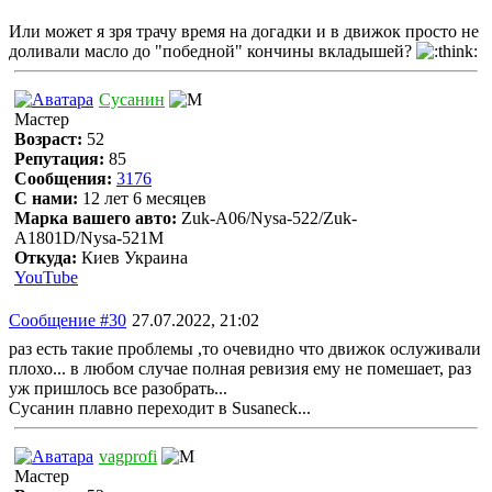
Или может я зря трачу время на догадки и в движок просто не
доливали масло до "победной" кончины вкладышей?
Сусанин
Мастер
Возраст:
52
Репутация:
85
Сообщения:
3176
С нами:
12 лет 6 месяцев
Марка вашего авто:
Zuk-A06/Nysa-522/Zuk-
A1801D/Nysa-521M
Откуда:
Киев Украина
YouTube
Сообщение #30
27.07.2022, 21:02
раз есть такие проблемы ,то очевидно что движок ослуживали
плохо... в любом случае полная ревизия ему не помешает, раз
уж пришлось все разобрать...
Сусанин плавно переходит в Susaneck...
vagprofi
Мастер