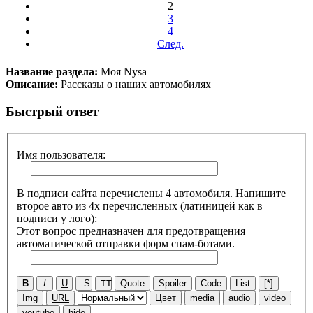
2
3
4
След.
Название раздела:
Моя Nysa
Описание:
Рассказы о наших автомобилях
Быстрый ответ
Имя пользователя:
В подписи сайта перечислены 4 автомобиля. Напишите
второе авто из 4х перечисленных (латиницей как в
подписи у лого):
Этот вопрос предназначен для предотвращения
автоматической отправки форм спам-ботами.
B
I
U
S
TT
Quote
Spoiler
Code
List
[*]
Img
URL
Цвет
media
audio
video
youtube
hide