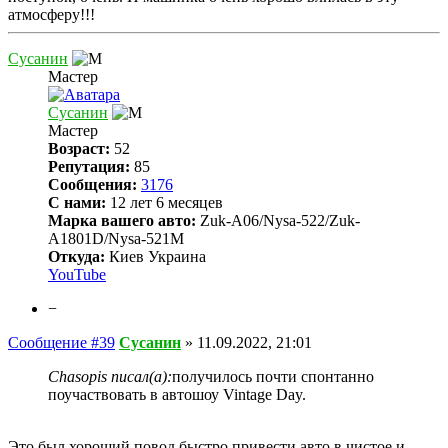
атмосферу!!!
Сусанин
Мастер
Сусанин
Мастер
Возраст:
52
Репутация:
85
Сообщения:
3176
С нами:
12 лет 6 месяцев
Марка вашего авто:
Zuk-A06/Nysa-522/Zuk-
A1801D/Nysa-521M
Откуда:
Киев Украина
YouTube
−
Сообщение #39
Сусанин
»
11.09.2022, 21:01
Chasopis писал(а):
получилось почти спонтанно
поучаствовать в автошоу Vintage Day.
Это был хороший повод быстро привести авто в чистое и