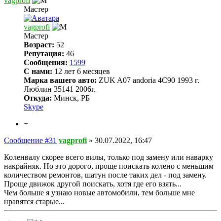
vagprofi
Мастер
vagprofi
Мастер
Возраст:
52
Репутация:
46
Сообщения:
1599
С нами:
12 лет 6 месяцев
Марка вашего авто:
ZUK A07 andoria 4C90 1993 г.
Люблин 35141 2006г.
Откуда:
Минск, РБ
Skype
−
Сообщение #31
vagprofi
»
30.07.2022, 16:47
Коленвалу скорее всего вилы, только под замену или наварку
накрайняк. Но это дорого, проще поискать колено с меньшим
количеством ремонтов, шатун после таких дел - под замену.
Проще движок другой поискать, хотя где его взять...
Чем больше я узнаю новые автомобили, тем больше мне
нравятся старые...