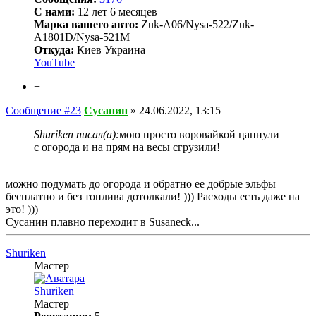
С нами:
12 лет 6 месяцев
Марка вашего авто:
Zuk-A06/Nysa-522/Zuk-
A1801D/Nysa-521M
Откуда:
Киев Украина
YouTube
−
Сообщение #23
Сусанин
»
24.06.2022, 13:15
Shuriken писал(а):
мою просто воровайкой цапнули
с огорода и на прям на весы сгрузили!
можно подумать до огорода и обратно ее добрые эльфы
бесплатно и без топлива дотолкали! ))) Расходы есть даже на
это! )))
Сусанин плавно переходит в Susaneck...
Shuriken
Мастер
Shuriken
Мастер