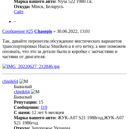
Марка вашего авто:
Nysa 522 1980 г.в.
Откуда:
Мінск, Беларусь
Сайт
−
Сообщение #25
Chasopis
»
30.06.2022, 13:01
Так, давайте перенесем обсуждение мистических вариантов
транспортировки Нысы Shuriken-а в его ветку, а мне поможем
опознать, что это за детали были в коробке с запчастями и
частями от двигателя:
chigik64
Бывалый
chigik64
Бывалый
Репутация:
15
Сообщения:
119
С нами:
12 лет 6 месяцев
Марка вашего авто:
ЖУК-А07 S21 1988год,ЖУК-А07
S21 1986год
Откуда:
Запорожье Украина