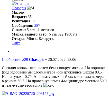
Chasopis
Мастер
Возраст:
35
Репутация:
9
Сообщения:
287
С нами:
5 лет 11 месяцев
Марка вашего авто:
Nysa 522 1980 г.в.
Откуда:
Мінск, Беларусь
Сайт
−
Сообщение #29
Chasopis
»
26.07.2022, 23:06
Сегодня вновь с штангелем бегал вокруг мотора. На поршнях
(под здоровенным слоем нагара) обнаружились цифры 83,5.
На шатунах - 0.75. А на шатунных шейках коленвала намерял
в районе 50.5. На провернувшемся 4-м цилиндре местами 50.0
и там чувствуется волна