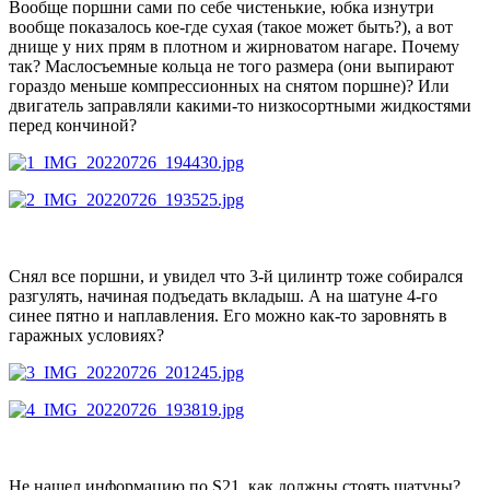
Вообще поршни сами по себе чистенькие, юбка изнутри
вообще показалось кое-где сухая (такое может быть?), а вот
днище у них прям в плотном и жирноватом нагаре. Почему
так? Маслосъемные кольца не того размера (они выпирают
гораздо меньше компрессионных на снятом поршне)? Или
двигатель заправляли какими-то низкосортными жидкостями
перед кончиной?
Снял все поршни, и увидел что 3-й цилинтр тоже собирался
разгулять, начиная подъедать вкладыш. А на шатуне 4-го
синее пятно и наплавления. Его можно как-то заровнять в
гаражных условиях?
Не нашел информацию по S21, как должны стоять шатуны?