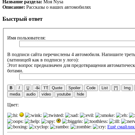
Название раздела:
Моя Nysa
Описание:
Рассказы о наших автомобилях
Быстрый ответ
Имя пользователя:
В подписи сайта перечислены 4 автомобиля. Напишите треть
(латиницей как в подписи у лого):
Этот вопрос предназначен для предотвращения автоматическ
ботами.
B
I
U
S
TT
Quote
Spoiler
Code
List
[*]
Img
media
audio
video
youtube
hide
Цвет:
Ещё смайли