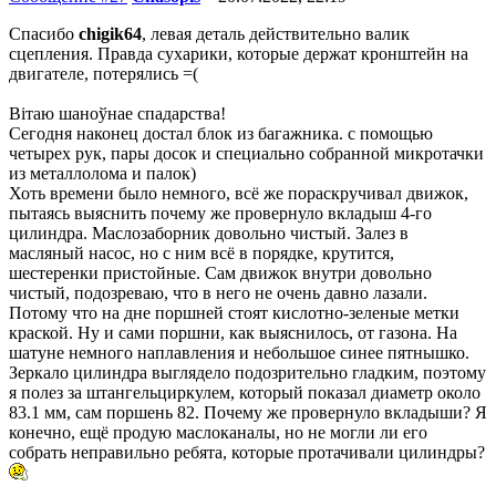
Спасибо
chigik64
, левая деталь действительно валик
сцепления. Правда сухарики, которые держат кронштейн на
двигателе, потерялись =(
Вітаю шаноўнае спадарства!
Сегодня наконец достал блок из багажника. с помощью
четырех рук, пары досок и специально собранной микротачки
из металлолома и палок)
Хоть времени было немного, всё же пораскручивал движок,
пытаясь выяснить почему же провернуло вкладыш 4-го
цилиндра. Маслозаборник довольно чистый. Залез в
масляный насос, но с ним всё в порядке, крутится,
шестеренки пристойные. Сам движок внутри довольно
чистый, подозреваю, что в него не очень давно лазали.
Потому что на дне поршней стоят кислотно-зеленые метки
краской. Ну и сами поршни, как выяснилось, от газона. На
шатуне немного наплавления и небольшое синее пятнышко.
Зеркало цилиндра выглядело подозрительно гладким, поэтому
я полез за штангельциркулем, который показал диаметр около
83.1 мм, сам поршень 82. Почему же провернуло вкладыши? Я
конечно, ещё продую маслоканалы, но не могли ли его
собрать неправильно ребята, которые протачивали цилиндры?