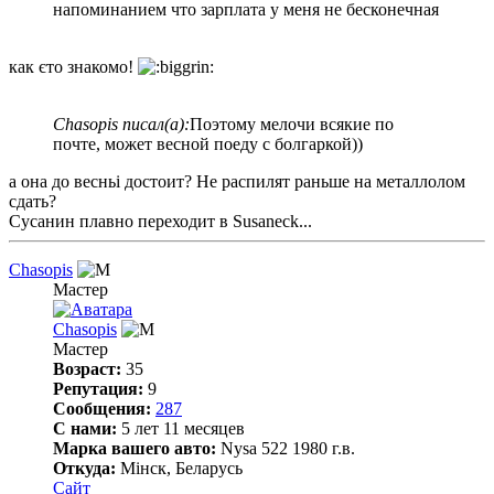
напоминанием что зарплата у меня не бесконечная
как єто знакомо!
Chasopis писал(а):
Поэтому мелочи всякие по
почте, может весной поеду с болгаркой))
а она до весньі достоит? Не распилят раньше на металлолом
сдать?
Сусанин плавно переходит в Susaneck...
Chasopis
Мастер
Chasopis
Мастер
Возраст:
35
Репутация:
9
Сообщения:
287
С нами:
5 лет 11 месяцев
Марка вашего авто:
Nysa 522 1980 г.в.
Откуда:
Мінск, Беларусь
Сайт