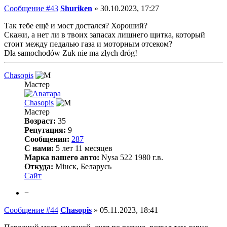
Сообщение #43
Shuriken
»
30.10.2023, 17:27
Так тебе ещё и мост достался? Хороший?
Скажи, а нет ли в твоих запасах лишнего щитка, который
стоит между педалью газа и моторным отсеком?
Dla samochodów Zuk nie ma złych dróg!
Chasopis
Мастер
Chasopis
Мастер
Возраст:
35
Репутация:
9
Сообщения:
287
С нами:
5 лет 11 месяцев
Марка вашего авто:
Nysa 522 1980 г.в.
Откуда:
Мінск, Беларусь
Сайт
−
Сообщение #44
Chasopis
»
05.11.2023, 18:41