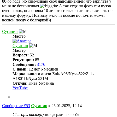
80-го года, но сдерживаю себя напоминанием что зарплата у
меня не бесконечная
А так судя по фото там кузов
очень плох, она стояла 10 лет это только если отслеживать по
нашему форуму. Поэтому мелочи всякие по почте, может
весной поеду с болгаркой))
Сусанин
Мастер
Сусанин
Мастер
Возраст:
52
Репутация:
85
Сообщения:
3176
С нами:
12 лет 6 месяцев
Марка вашего авто:
Zuk-A06/Nysa-522/Zuk-
A1801D/Nysa-521M
Откуда:
Киев Украина
YouTube
−
Сообщение #53
Сусанин
»
25.01.2025, 12:14
Chasopis писал(а):
но сдерживаю себя