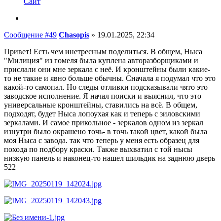
Сайт
−
Сообщение #49
Chasopis
»
19.01.2025, 22:34
Привет! Есть чем инетресным поделиться. В общем, Ныса
"Милиция" из гомеля была куплена авторазборщиками и
прислали они мне зеркала с неё. И кронштейны были какие-
то не такие и явно больше обычны. Сначала я подумал что это
какой-то самопал. Но следы отливки подсказывали чято это
заводское исполнение. Я начал поиски и выяснил, что это
универсальные кронштейны, ставились на всё. В общем,
подходят, будет Ныса лопоухая как и теперь с зиловскими
зеркалами. И самое прикольное - зеркалов одном из зеркал
изнутри было окрашено точь- в точь такой цвет, какой была
моя Ныса с завода. так что теперь у меня есть образец для
похода по подбору краски. Также выхватил с той нысы
низкую панель и наконец-то нашел шильдик на заднюю дверь
522