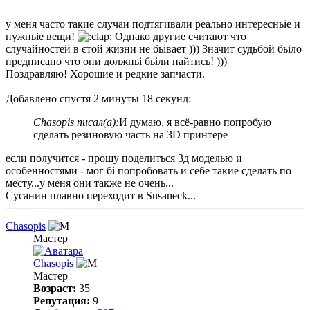
у меня часто такие случаи подтягивали реально интересньіе и
нужньіе вещи!
Однако другие считают что
случайностей в єтой жизни не бьівает ))) Значит судьбой бьіло
предписано что они должньі бьіли найтись! )))
Поздравляю! Хорошие и редкие запчасти.
Добавлено спустя 2 минуты 18 секунд:
Chasopis писал(а):
И думаю, я всё-равно попробую
сделать резиновую часть на 3D принтере
если получится - прошу поделиться 3д моделью и
особенностями - мог бі попробовать и себе такие сделать по
месту...у меня они также не очень...
Сусанин плавно переходит в Susaneck...
Chasopis
Мастер
Chasopis
Мастер
Возраст:
35
Репутация:
9