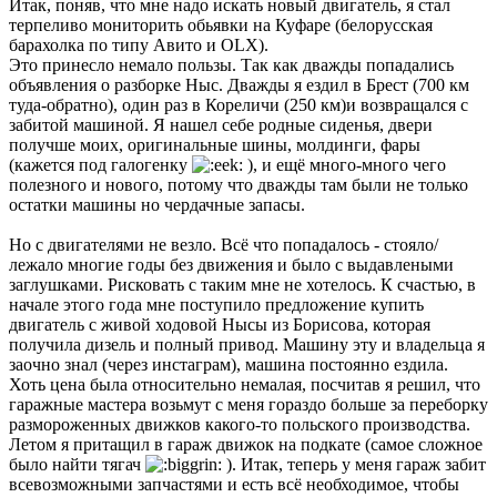
Итак, поняв, что мне надо искать новый двигатель, я стал
терпеливо мониторить обьявки на Куфаре (белорусская
барахолка по типу Авито и OLX).
Это принесло немало пользы. Так как дважды попадались
объявления о разборке Ныс. Дважды я ездил в Брест (700 км
туда-обратно), один раз в Кореличи (250 км)и возвращался с
забитой машиной. Я нашел себе родные сиденья, двери
получше моих, оригинальные шины, молдинги, фары
(кажется под галогенку
), и ещё много-много чего
полезного и нового, потому что дважды там были не только
остатки машины но чердачные запасы.
Но с двигателями не везло. Всё что попадалось - стояло/
лежало многие годы без движения и было с выдавлеными
заглушками. Рисковать с таким мне не хотелось. К счастью, в
начале этого года мне поступило предложение купить
двигатель с живой ходовой Нысы из Борисова, которая
получила дизель и полный привод. Машину эту и владельца я
заочно знал (через инстаграм), машина постоянно ездила.
Хоть цена была относительно немалая, посчитав я решил, что
гаражные мастера возьмут с меня гораздо больше за переборку
размороженных движков какого-то польского производства.
Летом я притащил в гараж движок на подкате (самое сложное
было найти тягач
). Итак, теперь у меня гараж забит
всевозможными запчастями и есть всё необходимое, чтобы