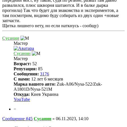
Передний мост, ну такой, судя по резине, развал там давно
развалился, плюс шкворня шатаются. И в балке дырка
прогнила) Так что будет для знакомства и экспериментов, а
там посмотрим, видимо буду собирать из двух один +новые
запчасти.
Щитка лишнего нету, но если наткнусь - сообщу)
Сусанин
Мастер
Сусанин
Мастер
Возраст:
52
Репутация:
85
Сообщения:
3176
С нами:
12 лет 6 месяцев
Марка вашего авто:
Zuk-A06/Nysa-522/Zuk-
A1801D/Nysa-521M
Откуда:
Киев Украина
YouTube
−
Сообщение #45
Сусанин
»
06.11.2023, 14:10