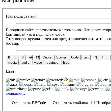
Быстрый ответ
Имя пользователя:
В подписи сайта перечислены 4 автомобиля. Напишите второ
(латиницей как в подписи у лого):
Этот вопрос предназначен для предотвращения автоматическ
ботами.
B
I
U
S
TT
Quote
Spoiler
Code
List
[*]
Img
media
audio
video
youtube
hide
Цвет:
смайлики…
Отключить BBCode
Отключить смайлики
Не обра