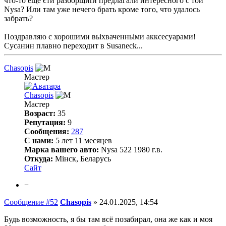
что-то еще єти разборщиrи предлагали интересного с той
Nysa? Или там уже нечего брать кроме того, что удалось
забрать?
Поздравляю с хорошими вьіхваченньіми акксесуарами!
Сусанин плавно переходит в Susaneck...
Chasopis
Мастер
Chasopis
Мастер
Возраст:
35
Репутация:
9
Сообщения:
287
С нами:
5 лет 11 месяцев
Марка вашего авто:
Nysa 522 1980 г.в.
Откуда:
Мінск, Беларусь
Сайт
−
Сообщение #52
Chasopis
»
24.01.2025, 14:54
Будь возможность, я бы там всё позабирал, она же как и моя