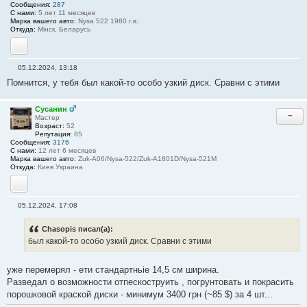
Сообщения:
287
С нами:
5 лет 11 месяцев
Марка вашего авто:
Nysa 522 1980 г.в.
Откуда:
Мінск, Беларусь
Сайт
05.12.2024, 13:18
С
Помнится, у тебя был какой-то особо узкий диск. Сравни с этими
о
о
б
щ
Сусанин
−
е
Мастер
н
Возраст:
52
и
Репутация:
85
е
Сообщения:
3176
#
С нами:
12 лет 6 месяцев
3
Марка вашего авто:
Zuk-A06/Nysa-522/Zuk-A1801D/Nysa-521M
3
Откуда:
Киев Украина
YouTube
05.12.2024, 17:08
С
о
о
Chasopis писал(а):
б
был какой-то особо узкий диск. Сравни с этими
щ
е
н
уже перемерял - ети стандартньіе 14,5 см ширина.
и
е
Разведал о возможности отпескоструить , погрунтовать и покрасить
#
порошковой краской диски - минимум 3400 грн (~85 $) за 4 шт...
3
4