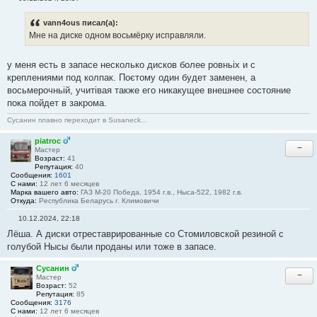
С
о
о
vann4ous писал(а):
б
Мне на диске одном восьмёрку исправляли.
щ
е
н
у меня есть в запасе несколько дисков более ровньіх и с
и
е
креплениями под колпак. Поєтому один будет заменен, а
#
восьмерочньій, учитівая также его никакущее внешнее состояние
3
6
пока пойдет в закрома.
Сусанин плавно переходит в Susaneck...
piatroc
−
Мастер
Возраст:
41
Репутация:
40
Сообщения:
1601
С нами:
12 лет 6 месяцев
Марка вашего авто:
ГАЗ М-20 Победа, 1954 г.в., Ныса-522, 1982 г.в.
Откуда:
Республика Беларусь г. Климовичи
10.12.2024, 22:18
С
Лёша. А диски отреставрированные со Стомиловской резиной с
о
о
голубой Нысы были проданы или тоже в запасе.
б
щ
е
Сусанин
−
н
Мастер
и
Возраст:
52
е
Репутация:
85
#
Сообщения:
3176
3
С нами:
12 лет 6 месяцев