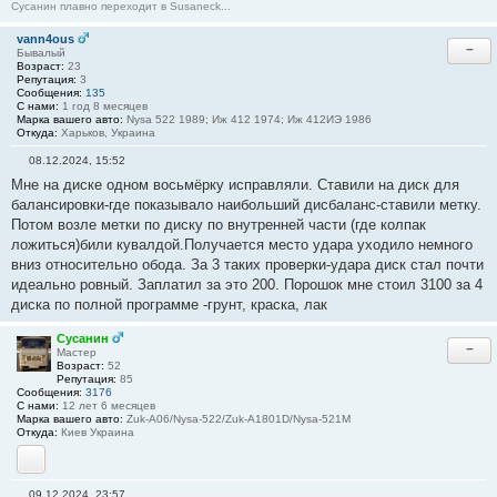
Сусанин плавно переходит в Susaneck...
vann4ous
−
Бывалый
Возраст:
23
Репутация:
3
Сообщения:
135
С нами:
1 год 8 месяцев
Марка вашего авто:
Nysa 522 1989; Иж 412 1974; Иж 412ИЭ 1986
Откуда:
Харьков, Украина
08.12.2024, 15:52
С
Мне на диске одном восьмёрку исправляли. Ставили на диск для
о
о
балансировки-где показывало наибольший дисбаланс-ставили метку.
б
Потом возле метки по диску по внутренней части (где колпак
щ
е
ложиться)били кувалдой.Получается место удара уходило немного
н
вниз относительно обода. За 3 таких проверки-удара диск стал почти
и
е
идеально ровный. Заплатил за это 200. Порошок мне стоил 3100 за 4
#
диска по полной программе -грунт, краска, лак
3
5
Сусанин
−
Мастер
Возраст:
52
Репутация:
85
Сообщения:
3176
С нами:
12 лет 6 месяцев
Марка вашего авто:
Zuk-A06/Nysa-522/Zuk-A1801D/Nysa-521M
Откуда:
Киев Украина
YouTube
09.12.2024, 23:57