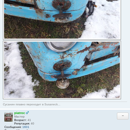
Сусанин плавно переходит в Susaneck...
piatroc
−
Мастер
Возраст:
41
Репутация:
40
Сообщения:
1601