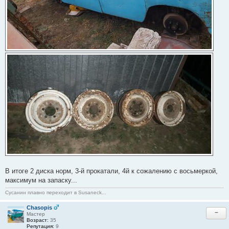
В итоге 2 диска норм, 3-й прокатали, 4й к сожалению с восьмеркой,
максимум на запаску...
Сусанин плавно переходит в Susaneck...
Chasopis
−
Мастер
Возраст:
35
Репутация:
9