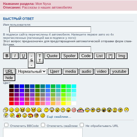
Название раздела:
Моя Nysa
Описание:
Рассказы о наших автомобилях
БЫСТРЫЙ ОТВЕТ
Имя пользователя:
В подписи сайта перечислены 4 автомобиля. Напишите первое авто из 4х
перечисленных (латиницей как в подписи у лого):
Этот вопрос предназначен для предотвращения автоматической отправки форм спам-
ботами.
B
I
U
T
Quote
Spoiler
Code
List
[*]
Img
S
T
URL
Цвет
media
audio
video
youtube
hide
Цвет:
Ещё смайлики…
Отключить BBCode
Отключить смайлики
Не обрабатывать URL