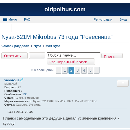
oldpolbus.com
Меню
FAQ
Регистрация
Вход
Nysa-521M Mikrobus 73 года "Ровесница"
Список разделов
Nysa
Моя Nysa
Ответить
Поиск
Расширенный поиск
1
2
3
4
5
100 сообщений
vann4ous
−
Бывалый
Возраст:
23
Репутация:
3
Сообщения:
135
С нами:
1 год 8 месяцев
Марка вашего авто:
Nysa 522 1989; Иж 412 1974; Иж 412ИЭ 1986
Откуда:
Харьков, Украина
24.11.2024, 20:45
С
Планки самодельные это дедушка делал усиленные крепления к
о
о
кузову!
б
щ