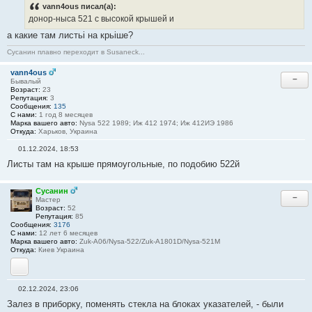
vann4ous писал(а):
донор-ныса 521 с высокой крышей и
а какие там листьі на крьіше?
Сусанин плавно переходит в Susaneck...
vann4ous
−
Бывалый
Возраст:
23
Репутация:
3
Сообщения:
135
С нами:
1 год 8 месяцев
Марка вашего авто:
Nysa 522 1989; Иж 412 1974; Иж 412ИЭ 1986
Откуда:
Харьков, Украина
01.12.2024, 18:53
С
Листы там на крыше прямоугольные, по подобию 522й
о
о
б
щ
Сусанин
−
е
Мастер
н
Возраст:
52
и
Репутация:
85
е
Сообщения:
3176
#
С нами:
12 лет 6 месяцев
3
Марка вашего авто:
Zuk-A06/Nysa-522/Zuk-A1801D/Nysa-521M
0
Откуда:
Киев Украина
YouTube
02.12.2024, 23:06
С
Залез в приборку, поменять стекла на блоках указателей, - были
о
о