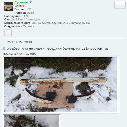
е
Сусанин
−
н
Мастер
и
Возраст:
52
е
Репутация:
85
#
Сообщения:
3176
2
С нами:
12 лет 6 месяцев
1
Марка вашего авто:
Zuk-A06/Nysa-522/Zuk-A1801D/Nysa-521M
Откуда:
Киев Украина
YouTube
25.11.2024, 20:13
С
Кто забыл или не знал - передний бампер на 521й состоит из
о
о
нескольких частей:
б
щ
е
н
и
е
#
2
2