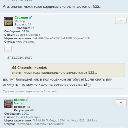
27.11.2024, 13:21
С
Ага, значит люки тоже кардинально отличаются от 522...
о
о
б
щ
Сусанин
−
е
Мастер
н
Возраст:
52
и
Репутация:
85
е
Сообщения:
3176
#
С нами:
12 лет 6 месяцев
2
Марка вашего авто:
Zuk-A06/Nysa-522/Zuk-A1801D/Nysa-521M
5
Откуда:
Киев Украина
YouTube
27.11.2024, 18:50
С
о
о
Chasopis писал(а):
б
значит люки тоже кардинально отличаются от 522...
щ
е
да. тут большие! как в полноценном автобусе! Если снять или
н
откинуть - то можно харю на ветер вьісовьівать! ))
и
е
#
Сусанин плавно переходит в Susaneck...
2
6
piatroc
−
Мастер
Возраст:
41
Репутация:
40
Сообщения:
1601
С нами:
12 лет 6 месяцев
Марка вашего авто:
ГАЗ М-20 Победа, 1954 г.в., Ныса-522, 1982 г.в.
Откуда:
Республика Беларусь г. Климовичи