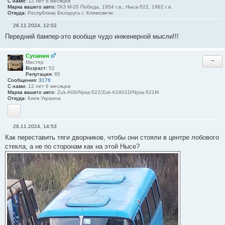
С нами:
12 лет 6 месяцев
Марка вашего авто:
ГАЗ М-20 Победа, 1954 г.в., Ныса-522, 1982 г.в.
Откуда:
Республика Беларусь г. Климовичи
26.11.2024, 12:02
С
Передний бампер-это вообще чудо инженерной мысли!!!
о
о
б
щ
Сусанин
−
е
Мастер
н
Возраст:
52
и
Репутация:
85
е
Сообщения:
3176
#
С нами:
12 лет 6 месяцев
2
Марка вашего авто:
Zuk-A06/Nysa-522/Zuk-A1801D/Nysa-521M
3
Откуда:
Киев Украина
YouTube
26.11.2024, 14:53
С
Как переставить тяги дворников, чтобы они стояли в центре лобового
о
о
стекла, а не по сторонам как на этой Нысе?
б
щ
е
н
и
е
#
2
4