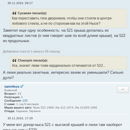
30.11.2024, 09:17
С
о
о
Сусанин писал(а):
б
Как переставить тяги дворников, чтобы они стояли в центре
щ
е
лобового стекла, а не по сторонам как на этой Нысе?
н
Заметил еще одну особенность: на 521 крыша делалась из
и
е
квадратных листов (о чем говорит шов по всей длине крыши), на 522
#
из продольных.
2
7
Добавлено спустя 1 минуту 59 секунд:
Chasopis писал(а):
Ага, значит люки тоже кардинально отличаются от 522...
А люки реально зачетные, интересно зачем их уменьшили? Сильно
дуло?
vann4ous
−
Бывалый
Возраст:
23
Репутация:
3
Сообщения:
135
С нами:
1 год 8 месяцев
Марка вашего авто:
Nysa 522 1989; Иж 412 1974; Иж 412ИЭ 1986
Откуда:
Харьков, Украина
30.11.2024, 17:29
С
У меня вот донор-ныса 521 с высокой крышей и люки там наоборот
о
о
меньше чем у 522й