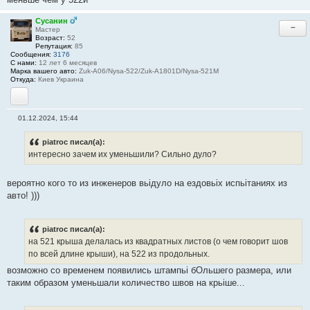
б
щ
е
Сусанин
−
н
Мастер
и
Возраст:
52
е
Репутация:
85
#
Сообщения:
3176
2
С нами:
12 лет 6 месяцев
8
Марка вашего авто:
Zuk-A06/Nysa-522/Zuk-A1801D/Nysa-521M
Откуда:
Киев Украина
YouTube
01.12.2024, 15:44
С
о
о
piatroc писал(а):
б
интересно зачем их уменьшили? Сильно дуло?
щ
е
н
вероятно кого то из инженеров вьідуло на ездовьіх испьітаниях из
и
е
авто! )))
#
2
9
piatroc писал(а):
на 521 крыша делалась из квадратных листов (о чем говорит шов
по всей длине крыши), на 522 из продольных.
возможно со временем появились штампьі бОльшего размера, или
таким образом уменьшали количество швов на крьіше...