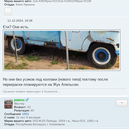
7
Марка вашего авто:
Zuk-A06/Nysa-522/Zuk-A1801D/Nysa-521M
Откуда:
Киев Украина
YouTube
11.12.2024, 16:36
С
Єти? Они есть.
о
о
б
щ
е
н
и
е
#
3
8
Но они без усиков под колпаки (нового типа) поєтому после
перекраски планируются на Жук Апельсин.
Сусанин плавно переходит в Susaneck...
piatroc
−
Мастер
Возраст:
41
Репутация:
40
Сообщения:
1601
С нами:
12 лет 6 месяцев
Марка вашего авто:
ГАЗ М-20 Победа, 1954 г.в., Ныса-522, 1982 г.в.
Откуда:
Республика Беларусь г. Климовичи