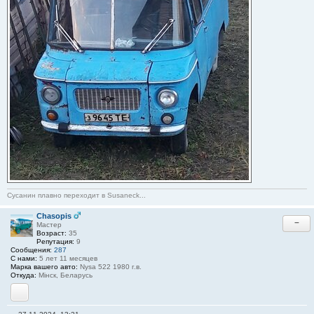
Сусанин плавно переходит в Susaneck...
Chasopis
−
Мастер
Возраст:
35
Репутация:
9
Сообщения:
287
С нами:
5 лет 11 месяцев
Марка вашего авто:
Nysa 522 1980 г.в.
Откуда:
Мінск, Беларусь
Сайт