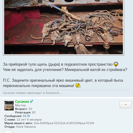
За приборкой тупо щель (дыра) в подкапотное пространство
Чем её заделать для утепления? Минеральной ватой из строймага?
П.С. Зацените оригинальный ярко вишневый цвет, в который была
первоначально покрашена эта машина!
Сусанин плавно переходит в Susaneck...
Сусанин
−
Мастер
Возраст:
52
Репутация:
85
Сообщения:
3176
С нами:
12 лет 6 месяцев
Марка вашего авто:
Zuk-A06/Nysa-522/Zuk-A1801D/Nysa-521M
Откуда:
Киев Украина