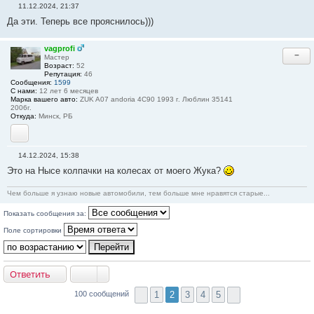
11.12.2024, 21:37
С
Да эти. Теперь все прояснилось)))
о
о
б
щ
vagprofi
−
е
Мастер
н
Возраст:
52
и
Репутация:
46
е
Сообщения:
1599
#
С нами:
12 лет 6 месяцев
3
Марка вашего авто:
ZUK A07 andoria 4C90 1993 г. Люблин 35141
9
2006г.
Откуда:
Минск, РБ
Skype
14.12.2024, 15:38
С
Это на Нысе колпачки на колесах от моего Жука?
о
о
б
Чем больше я узнаю новые автомобили, тем больше мне нравятся старые...
щ
е
н
Показать сообщения за:
и
е
Поле сортировки
#
4
0
Ответить
1
2
3
4
5
100 сообщений