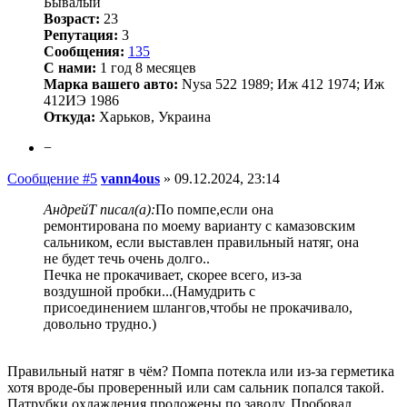
Бывалый
Возраст:
23
Репутация:
3
Сообщения:
135
С нами:
1 год 8 месяцев
Марка вашего авто:
Nysa 522 1989; Иж 412 1974; Иж
412ИЭ 1986
Откуда:
Харьков, Украина
−
Сообщение #5
vann4ous
»
09.12.2024, 23:14
АндрейТ писал(а):
По помпе,если она
ремонтирована по моему варианту с камазовским
сальником, если выставлен правильный натяг, она
не будет течь очень долго..
Печка не прокачивает, скорее всего, из-за
воздушной пробки...(Намудрить с
присоединением шлангов,чтобы не прокачивало,
довольно трудно.)
Правильный натяг в чём? Помпа потекла или из-за герметика
хотя вроде-бы проверенный или сам сальник попался такой.
Патрубки охлаждения проложены по заводу. Пробовал