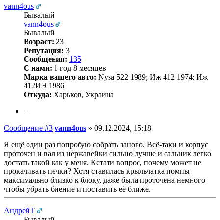
vann4ous
Бывалый
vann4ous
Бывалый
Возраст:
23
Репутация:
3
Сообщения:
135
С нами:
1 год 8 месяцев
Марка вашего авто:
Nysa 522 1989; Иж 412 1974; Иж
412ИЭ 1986
Откуда:
Харьков, Украина
−
Сообщение #3
vann4ous
»
09.12.2024, 15:18
Я ещё один раз попробую собрать заново. Всё-таки и корпус
проточен и вал из нержавейки сильно лучше и сальник легко
достать такой как у меня. Кстати вопрос, почему может не
прокачивать печки? Хотя ставилась крыльчатка помпы
максимально близко к блоку, даже была проточена немного
чтобы убрать биение и поставить её ближе.
АндрейТ
Бывалый