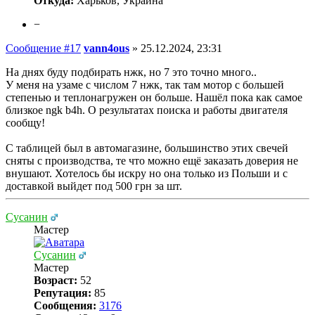
Откуда:
Харьков, Украина
−
Сообщение #17
vann4ous
»
25.12.2024, 23:31
На днях буду подбирать нжк, но 7 это точно много..
У меня на узаме с числом 7 нжк, так там мотор с большей
степенью и теплонагружен он больше. Нашёл пока как самое
близкое ngk b4h. О результатах поиска и работы двигателя
сообщу!
С таблицей был в автомагазине, большинство этих свечей
сняты с производства, те что можно ещё заказать доверия не
внушают. Хотелось бы искру но она только из Польши и с
доставкой выйдет под 500 грн за шт.
Сусанин
Мастер
Сусанин
Мастер
Возраст:
52
Репутация:
85
Сообщения:
3176