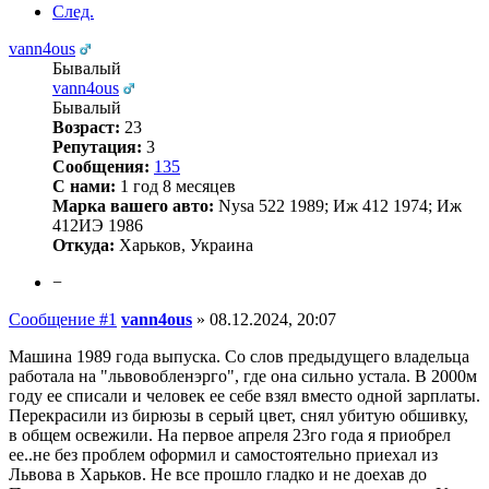
След.
vann4ous
Бывалый
vann4ous
Бывалый
Возраст:
23
Репутация:
3
Сообщения:
135
С нами:
1 год 8 месяцев
Марка вашего авто:
Nysa 522 1989; Иж 412 1974; Иж
412ИЭ 1986
Откуда:
Харьков, Украина
−
Сообщение #1
vann4ous
»
08.12.2024, 20:07
Машина 1989 года выпуска. Со слов предыдущего владельца
работала на "львовобленэрго", где она сильно устала. В 2000м
году ее списали и человек ее себе взял вместо одной зарплаты.
Перекрасили из бирюзы в серый цвет, снял убитую обшивку,
в общем освежили. На первое апреля 23го года я приобрел
ее..не без проблем оформил и самостоятельно приехал из
Львова в Харьков. Не все прошло гладко и не доехав до