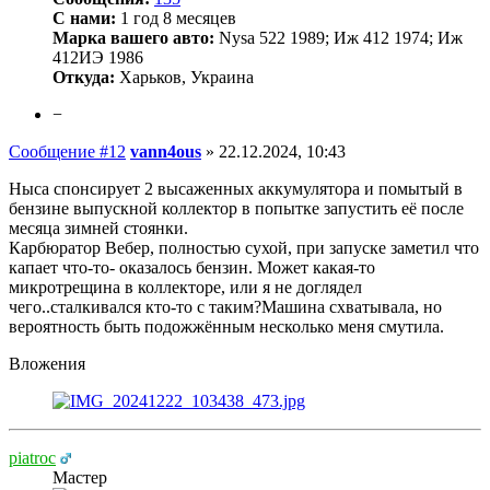
С нами:
1 год 8 месяцев
Марка вашего авто:
Nysa 522 1989; Иж 412 1974; Иж
412ИЭ 1986
Откуда:
Харьков, Украина
−
Сообщение #12
vann4ous
»
22.12.2024, 10:43
Ныса спонсирует 2 высаженных аккумулятора и помытый в
бензине выпускной коллектор в попытке запустить её после
месяца зимней стоянки.
Карбюратор Вебер, полностью сухой, при запуске заметил что
капает что-то- оказалось бензин. Может какая-то
микротрещина в коллекторе, или я не доглядел
чего..сталкивался кто-то с таким?Машина схватывала, но
вероятность быть подожжённым несколько меня смутила.
Вложения
piatroc
Мастер