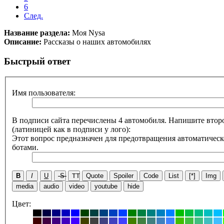
6
След.
Название раздела:
Моя Nysa
Описание:
Рассказы о наших автомобилях
Быстрый ответ
Имя пользователя:
В подписи сайта перечислены 4 автомобиля. Напишите второ
(латиницей как в подписи у лого):
Этот вопрос предназначен для предотвращения автоматическ
ботами.
B
I
U
S
TT
Quote
Spoiler
Code
List
[*]
Img
media
audio
video
youtube
hide
Цвет: