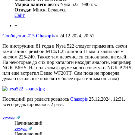
Марка вашего авто:
Nysa 522 1980 г.в.
Откуда:
Мінск, Беларусь
Сайт
−
Сообщение #15
Chasopis
»
24.12.2024, 20:51
По инструкции 81 года в Nysa 522 следует применять свечи
зажигания с резьбой М14х1,25 длиной 11 мм и калильным
числом 225-240. Также там перечислен список заменителей.
На некоторые до сих пор каталоги находят аналоги, например
NGK B6HS. На польском форуме много советуют NGK B7HS
или ещё встретил Denso WF20TT. Сам пока не проверял,
думаю остальные поделятся более практичным опытом)
Последний раз редактировалось
Chasopis
25.12.2024, 12:31,
всего редактировалось 2 раза.
vesyaa
Начинающий
vesyaa
Начинающий