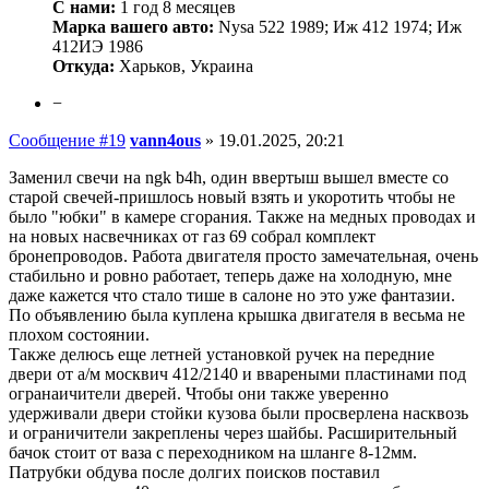
С нами:
1 год 8 месяцев
Марка вашего авто:
Nysa 522 1989; Иж 412 1974; Иж
412ИЭ 1986
Откуда:
Харьков, Украина
−
Сообщение #19
vann4ous
»
19.01.2025, 20:21
Заменил свечи на ngk b4h, один ввертыш вышел вместе со
старой свечей-пришлось новый взять и укоротить чтобы не
было "юбки" в камере сгорания. Также на медных проводах и
на новых насвечниках от газ 69 собрал комплект
бронепроводов. Работа двигателя просто замечательная, очень
стабильно и ровно работает, теперь даже на холодную, мне
даже кажется что стало тише в салоне но это уже фантазии.
По объявлению была куплена крышка двигателя в весьма не
плохом состоянии.
Также делюсь еще летней установкой ручек на передние
двери от а/м москвич 412/2140 и ввареными пластинами под
огранаичители дверей. Чтобы они также уверенно
удерживали двери стойки кузова были просверлена насквозь
и ограничители закреплены через шайбы. Расширительный
бачок стоит от ваза с переходником на шланге 8-12мм.
Патрубки обдува после долгих поисков поставил