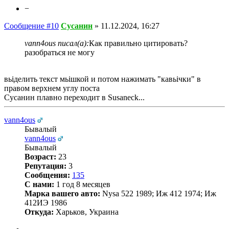
−
Сообщение #10
Сусанин
»
11.12.2024, 16:27
vann4ous писал(а):
Как правильно цитировать?
разобраться не могу
вьіделить текст мьішкой и потом нажимать "кавьічки" в
правом верхнем углу поста
Сусанин плавно переходит в Susaneck...
vann4ous
Бывалый
vann4ous
Бывалый
Возраст:
23
Репутация:
3
Сообщения:
135
С нами:
1 год 8 месяцев
Марка вашего авто:
Nysa 522 1989; Иж 412 1974; Иж
412ИЭ 1986
Откуда:
Харьков, Украина