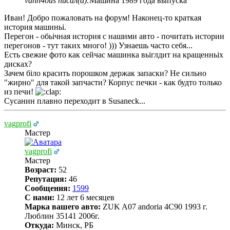
vann4ous писал(а):
Машина 1989 года выпуска
Иван! Добро пожаловать на форум! Наконец-то краткая
история машиньі.
Перегон - обьічная история с нашими авто - почитать истории
перегонов - тут таких много! ))) Узнаешь часто себя...
Есть свежие фото как сейчас машинка вьіглдит на кращенньіх
дисках?
Зачем біло красить порошком держак запаски? Не сильно
"жирно" для такой запчасти? Корпус печки - как будто только
из печи!
Сусанин плавно переходит в Susaneck...
vagprofi
Мастер
vagprofi
Мастер
Возраст:
52
Репутация:
46
Сообщения:
1599
С нами:
12 лет 6 месяцев
Марка вашего авто:
ZUK A07 andoria 4C90 1993 г.
Люблин 35141 2006г.
Откуда:
Минск, РБ