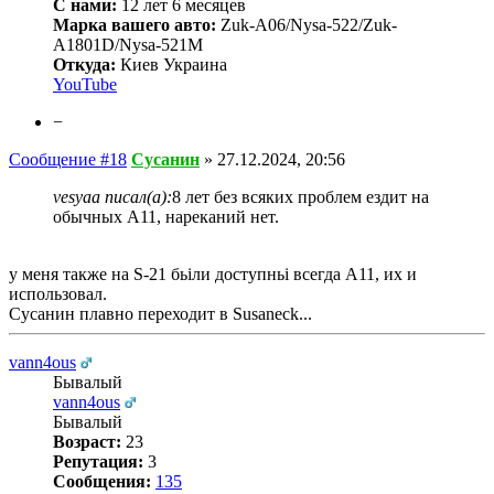
С нами:
12 лет 6 месяцев
Марка вашего авто:
Zuk-A06/Nysa-522/Zuk-
A1801D/Nysa-521M
Откуда:
Киев Украина
YouTube
−
Сообщение #18
Сусанин
»
27.12.2024, 20:56
vesyaa писал(а):
8 лет без всяких проблем ездит на
обычных А11, нареканий нет.
у меня также на S-21 бьіли доступньі всегда А11, их и
использовал.
Сусанин плавно переходит в Susaneck...
vann4ous
Бывалый
vann4ous
Бывалый
Возраст:
23
Репутация:
3
Сообщения:
135