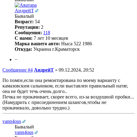
АндрейТ
Бывалый
Возраст:
54
Репутация:
2
Сообщения:
118
С нами:
7 лет 10 месяцев
Марка вашего авто:
Ныса 522 1986
Откуда:
Украина г.Краматорск
−
Сообщение #4
АндрейТ
»
09.12.2024, 20:52
По помпе,если она ремонтирована по моему варианту с
камазовским сальником, если выставлен правильный натяг,
она не будет течь очень долго..
Печка не прокачивает, скорее всего, из-за воздушной пробки...
(Намудрить с присоединением шлангов,чтобы не
прокачивало, довольно трудно.)
vann4ous
Бывалый
vann4ous