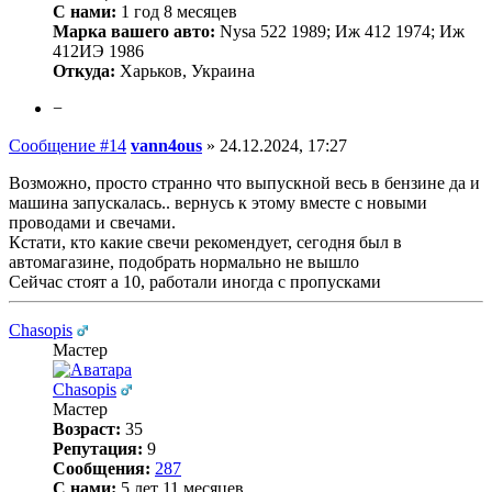
С нами:
1 год 8 месяцев
Марка вашего авто:
Nysa 522 1989; Иж 412 1974; Иж
412ИЭ 1986
Откуда:
Харьков, Украина
−
Сообщение #14
vann4ous
»
24.12.2024, 17:27
Возможно, просто странно что выпускной весь в бензине да и
машина запускалась.. вернусь к этому вместе с новыми
проводами и свечами.
Кстати, кто какие свечи рекомендует, сегодня был в
автомагазине, подобрать нормально не вышло
Сейчас стоят а 10, работали иногда с пропусками
Chasopis
Мастер
Chasopis
Мастер
Возраст:
35
Репутация:
9
Сообщения:
287
С нами:
5 лет 11 месяцев