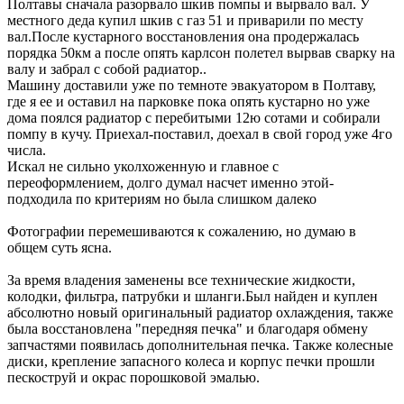
Полтавы сначала разорвало шкив помпы и вырвало вал. У
местного деда купил шкив с газ 51 и приварили по месту
вал.После кустарного восстановления она продержалась
порядка 50км а после опять карлсон полетел вырвав сварку на
валу и забрал с собой радиатор..
Машину доставили уже по темноте эвакуатором в Полтаву,
где я ее и оставил на парковке пока опять кустарно но уже
дома поялся радиатор с перебитыми 12ю сотами и собирали
помпу в кучу. Приехал-поставил, доехал в свой город уже 4го
числа.
Искал не сильно уколхоженную и главное с
переоформлением, долго думал насчет именно этой-
подходила по критериям но была слишком далеко
Фотографии перемешиваются к сожалению, но думаю в
общем суть ясна.
За время владения заменены все технические жидкости,
колодки, фильтра, патрубки и шланги.Был найден и куплен
абсолютно новый оригинальный радиатор охлаждения, также
была восстановлена "передняя печка" и благодаря обмену
запчастями появилась дополнительная печка. Также колесные
диски, крепление запасного колеса и корпус печки прошли
пескоструй и окрас порошковой эмалью.