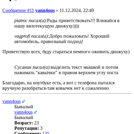
−
Сообщение #11
vann4ous
»
11.12.2024, 22:49
piatroc писал(а):
Рады приветствовать!!! Вливайся в
нашу вялотекущую движуху))))
vagprofi писал(а):
Добро пожаловать! Хороший
автомобиль, правильный подход!
Приветствую всех, буду стараться немного оживить движуху)
Сусанин писал(а):
вьіделить текст мьішкой и потом
нажимать "кавьічки" в правом верхнем углу поста
Благодарю, на ноутбуке есть, а вот с телефона пытался
вручную разобраться-там ковычек нет к сожалению
vann4ous
Бывалый
vann4ous
Бывалый
Возраст:
23
Репутация:
3
Сообщения:
135