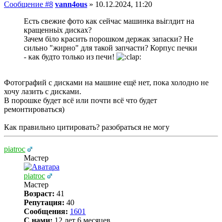
Сообщение #8
vann4ous
»
10.12.2024, 11:20
Есть свежие фото как сейчас машинка вьіглдит на
кращенньіх дисках?
Зачем біло красить порошком держак запаски? Не
сильно "жирно" для такой запчасти? Корпус печки
- как будто только из печи!
Фотографий с дисками на машине ещё нет, пока холодно не
хочу лазить с дисками.
В порошке будет всё или почти всё что будет
ремонтироваться)
Как правильно цитировать? разобраться не могу
piatroc
Мастер
piatroc
Мастер
Возраст:
41
Репутация:
40
Сообщения:
1601
С нами:
12 лет 6 месяцев