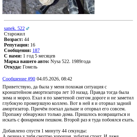
sanek. 522
Старожил
Возраст:
44
Репутация:
16
Сообщения:
187
С нами:
1 год 5 месяцев
Марка вашего авто:
Nysa 522. 1989года
Откуда:
Гомель
Сообщение #90
04.05.2026, 08:42
Приветствую, да была у меня похожая ситуация с
кронштейном амортизатора лет 10 назад. Правда тогда была
зима и мороз. Ехал я по заметеной снегом дороге и не заметил
глубокую промерзшую коллею. Вот в ней я и оторвал задний
амортизатор. Причём поехал дальше и оторвал его совсем.
Пропажу обнаружил только дома. Пришлось возвращаться и
искать с фонариком пешком. Второй раз я туда побоялся ехать.
Добавлено спустя 1 минуту 44 секунды:
А резина у тебя смотрю хорошая, зубатая стоит. И даже