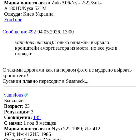
Марка вашего авто:
Zuk-A06/Nysa-522/Zuk-
A1801D/Nysa-521M
Откуда:
Киев Украина
YouTube
Сообщение #92
04.05.2026, 13:00
vann4ous писал(а):
Только однажды вырвало
кронштейн амортизатора из моста, но все уже в
порядке.
С такими дорогами как на первом фото не мудрено вьірвать
кронштейн!
Сусанин плавно переходит в Susaneck...
vann4ous
Бывалый
Возраст:
23
Репутация:
3
Сообщения:
135
С нами:
1 год 8 месяцев
Марка вашего авто:
Nysa 522 1989; Иж 412
1974; Иж 412ИЭ 1986
Откуда:
Харьков, Украина