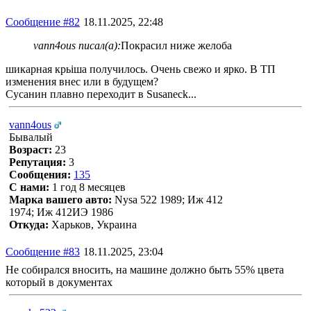
Сообщение #82
18.11.2025, 22:48
vann4ous писал(а):
Покрасил ниже желоба
шикарная крьіша получилось. Очень свежо и ярко. В ТП
изменения внес или в будущем?
Сусанин плавно переходит в Susaneck...
vann4ous
Бывалый
Возраст:
23
Репутация:
3
Сообщения:
135
С нами:
1 год 8 месяцев
Марка вашего авто:
Nysa 522 1989; Иж 412
1974; Иж 412ИЭ 1986
Откуда:
Харьков, Украина
Сообщение #83
18.11.2025, 23:04
Не собирался вносить, на машине должно быть 55% цвета
который в документах