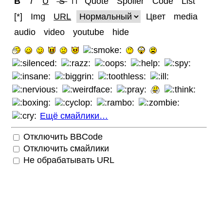
B
I
U
S
Quote
Spoiler
Code
List
TT
[*]
Img
URL
Цвет
media
audio
video
youtube
hide
Ещё смайлики…
Отключить BBCode
Отключить смайлики
Не обрабатывать URL