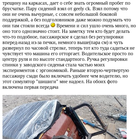
трещину на каркасах, дает о себе знать огромный пробег по
брусчатке. Пару сидений взял от geely ck. Взял потому что
они не очень вычурные, с совсем небольшой боковой
поддержкой, а без подголовников даже можно подумать что
они там стояли всегда
Времени и сил ушло очень много, но
оно того однозначно стоит. На заметку тем кто будет делать
что-то подобное, пассажирское я сделал без регулировки
вперед-назад из-за печки, немного выше(пара см) и чуть
развернул по часовой стрелке, теперь тот кто туда садиться не
чувствует что машина его отторгает. Водительское просто по
центру руля и по высоте стандартного. Ручка регулировки
спинки у заводского сиденья стала частью моих
экспериментов с эргономикой. Раньше вторую-чертвертую
пассажиру сзади было включать удобнее чем водителю, но
этот симулятор "шишиги" мне надоел. На обоих фото
включена первая передача