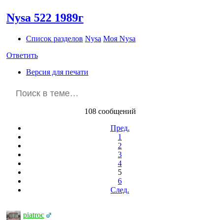
Nysa 522 1989г
Список разделов
Nysa
Моя Nysa
Ответить
Версия для печати
108 сообщений
Пред.
1
2
3
4
5
6
След.
piatroc