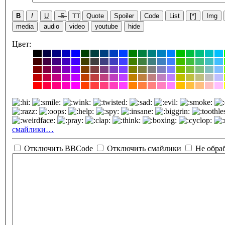
B
I
U
S
TT
Quote
Spoiler
Code
List
[*]
Img
media
audio
video
youtube
hide
Цвет:
смайлики…
Отключить BBCode
Отключить смайлики
Не обра