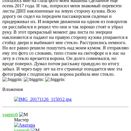
Попалось мне на глаза фото моей машины сделанное ещё
осень 2017 года. И так, попросил меня знакомый перевезти
листы ДВП наклоненные на левую сторону кузова. Всю
дорогу он сидел на переднем пассажирском сиденьи и
придерживал их. И вовремя движения на одном из поворотов
он расслабился и решил что они и так хорошо стоят и убрал
руку. В этот прекрасный момент два листа по энерции
наклоняются и падают на правую сторону кузова упираются в
стойку двери и выбивают мне стекло. Расстроились немного.
Но все равно решили пошутить над моим кумом. Я отправляю
ему это фото со словами, типо стоим на светофоре и в нас на
лету в стекло врезается ворона. Он долго сомневался, но
вроде поверил. Думал потом расскажу правду,но по итогу
забыл. И через пару лет на его странице попадается мне эта
фотография с подписью как ворона разбила мне стекло.
Вложения
vagprofi
Мастер
vagprofi