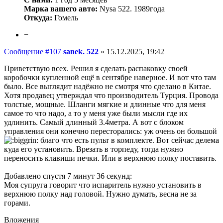
Марка вашего авто:
Nysa 522. 1989года
Откуда:
Гомель
−
Сообщение #107
sanek. 522
»
15.12.2025, 19:42
Приветствую всех. Решил я сделать распаковку своей
коробочки купленной ещё в сентябре наверное. И вот что там
было. Все выглядит надёжно не смотря что сделано в Китае.
Хотя продавец утверждал что производитель Турция. Провода
толстые, мощные. Шланги мягкие и длинные что для меня
самое то что надо, а то у меня уже были мысли где их
удлинить. Самый длинный 3.4метра. А вот с блоком
управления они конечно пересторались: уж очень он большой
благо что есть пульт в комплекте. Вот сейчас делема
куда его установить. Врезать в торпеду, тогда нужно
переносить клавиши печки. Или в верхнюю полку поставить.
Добавлено спустя 7 минут 36 секунд:
Моя супруга говорит что испаритель нужно установить в
верхнюю полку над головой. Нужно думать, весна не за
горами.
Вложения