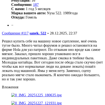
Репутация:
16
Сообщения:
187
С нами:
1 год 5 месяцев
Марка вашего авто:
Nysa 522. 1989года
Откуда:
Гомель
−
Сообщение #117
sanek. 522
»
28.12.2025, 22:37
Решил купить себе на машину новое сцепление, моё очень
тугое было. Много читал форумов и решил остановится на
фирме Hola для уаз патриот. По отзывам оно вроде как самое
мягкое. Заказал, пришло хорошо упаковано все в
индивидуальных пакетиках. Даже смазка в тюбике была.
Молодцы китайцы. Вот сегодня после обеда стало скучно (нет
чтобы как все нормальные люди на диване лежать) пошёл
лежать под машиной. Ямы у меня нету. Заменил, сцепу
реально мягче стало выжимать. Я конечно ожидал большего,
но и так уже хорошо.
Вложения