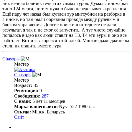
них вечная болезнь течь этих самых гуров. Думал с иномарки
типо 124 мерса, но там нужно было переделывать крепления.
Ещё пару лет назад был куплен эур митсубиси на разборке в
Пинске, но там были обрезаны провода между рулевым и
блоком управления. Долгие поиски в интернете не дали
результат, я так и не смог её запустить. А тут чисто случайно
попалось видео как люди ставят на Т3, Т4 эти эуры и оно все
работает. Вот и я загорелся этой идеей. Многие даже джиперы
стали их ставить вместо гура.
Chasopis
Мастер
Chasopis
Мастер
Возраст:
35
Репутация:
9
Сообщения:
287
С нами:
5 лет 11 месяцев
Марка вашего авто:
Nysa 522 1980 г.в.
Откуда:
Мінск, Беларусь
Сайт
−