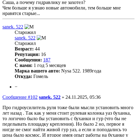
Саша, а почему гидравлику не захотел?
Чем больше я узнаю новые автомобили, тем больше мне
нравятся старые...
sanek. 522
Старожил
sanek. 522
Старожил
Возраст:
44
Репутация:
16
Сообщения:
187
С нами:
1 год 5 месяцев
Марка вашего авто:
Nysa 522. 1989года
Откуда:
Гомель
−
Сообщение #102
sanek. 522
»
24.11.2025, 05:36
Про гидроусилитель руля тоже были мысли установить много
лет назад . Так как у меня стоит рулевая колонка уаз буханка,
то логично было бы установить с буханки и гур (что бы не
педелывать площадку крепления). Но было 2 но, первое я
нигде не смог найти живой гур уаз, а если и поподались то
цена было космос. И второе имея опыт работы на буханке у