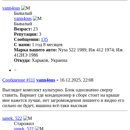
vann4ous
Бывалый
vann4ous
Бывалый
Возраст:
23
Репутация:
3
Сообщения:
135
С нами:
1 год 8 месяцев
Марка вашего авто:
Nysa 522 1989; Иж 412 1974; Иж
412ИЭ 1986
Откуда:
Харьков, Украина
−
Сообщение #111
vann4ous
»
16.12.2025, 22:08
Выглядит комплект культурно. Блок однозначно сверху
ставить. Вариант где кондиционер в сборе стоит на крыше
мне кажется лучше, нет загромождения лишнего и видно его
сильно не будет, машина всё-таки высокая
sanek. 522
Старожил
sanek. 522