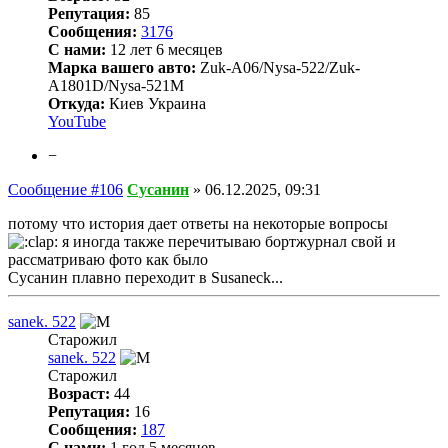
Репутация:
85
Сообщения:
3176
С нами:
12 лет 6 месяцев
Марка вашего авто:
Zuk-A06/Nysa-522/Zuk-
A1801D/Nysa-521M
Откуда:
Киев Украина
YouTube
−
Сообщение #106
Сусанин
»
06.12.2025, 09:31
потому что история дает ответы на некоторые вопросы
я иногда также перечитываю бортжурнал свой и
рассматриваю фото как было
Сусанин плавно переходит в Susaneck...
sanek. 522
Старожил
sanek. 522
Старожил
Возраст:
44
Репутация:
16
Сообщения:
187
С нами:
1 год 5 месяцев