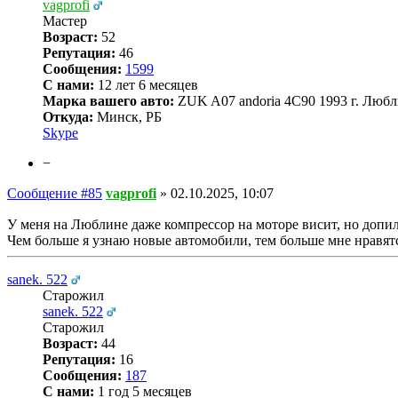
vagprofi
Мастер
Возраст:
52
Репутация:
46
Сообщения:
1599
С нами:
12 лет 6 месяцев
Марка вашего авто:
ZUK A07 andoria 4C90 1993 г. Любл
Откуда:
Минск, РБ
Skype
−
Сообщение #85
vagprofi
»
02.10.2025, 10:07
У меня на Люблине даже компрессор на моторе висит, но допил
Чем больше я узнаю новые автомобили, тем больше мне нравятс
sanek. 522
Старожил
sanek. 522
Старожил
Возраст:
44
Репутация:
16
Сообщения:
187
С нами:
1 год 5 месяцев