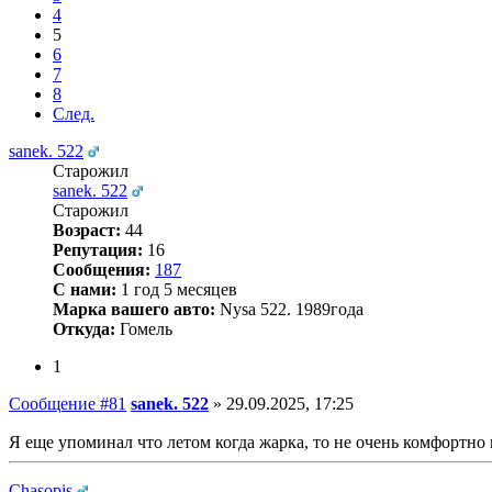
4
5
6
7
8
След.
sanek. 522
Старожил
sanek. 522
Старожил
Возраст:
44
Репутация:
16
Сообщения:
187
С нами:
1 год 5 месяцев
Марка вашего авто:
Nysa 522. 1989года
Откуда:
Гомель
1
Сообщение #81
sanek. 522
»
29.09.2025, 17:25
Я еще упоминал что летом когда жарка, то не очень комфортно
Chasopis