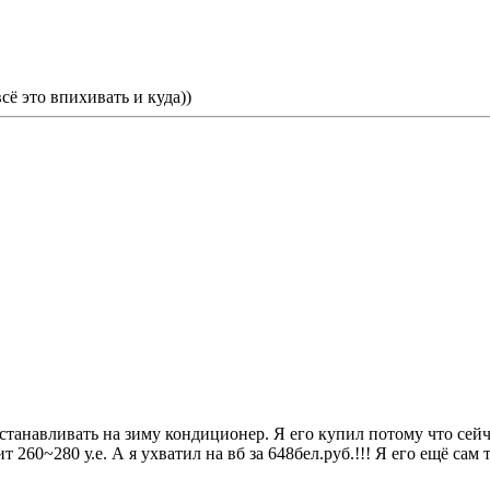
сё это впихивать и куда))
станавливать на зиму кондиционер. Я его купил потому что сейчас
т 260~280 у.е. А я ухватил на вб за 648бел.руб.!!! Я его ещё сам