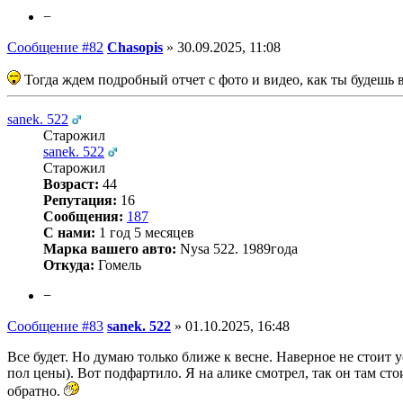
−
Сообщение #82
Chasopis
»
30.09.2025, 11:08
Тогда ждем подробный отчет с фото и видео, как ты будешь в
sanek. 522
Старожил
sanek. 522
Старожил
Возраст:
44
Репутация:
16
Сообщения:
187
С нами:
1 год 5 месяцев
Марка вашего авто:
Nysa 522. 1989года
Откуда:
Гомель
−
Сообщение #83
sanek. 522
»
01.10.2025, 16:48
Все будет. Но думаю только ближе к весне. Наверное не стоит у
пол цены). Вот подфартило. Я на алике смотрел, так он там стои
обратно.