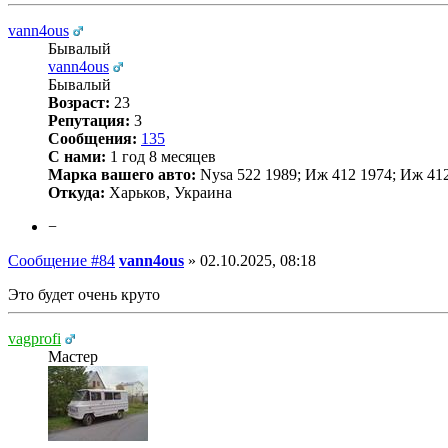
vann4ous
Бывалый
vann4ous
Бывалый
Возраст:
23
Репутация:
3
Сообщения:
135
С нами:
1 год 8 месяцев
Марка вашего авто:
Nysa 522 1989; Иж 412 1974; Иж 4
Откуда:
Харьков, Украина
−
Сообщение #84
vann4ous
»
02.10.2025, 08:18
Это будет очень круто
vagprofi
Мастер