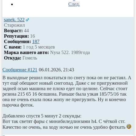
След.
sanek. 522
Старожил
Возраст:
44
Репутация:
16
Сообщения:
187
С нами:
1 год 5 месяцев
Марка вашего авто:
Nysa 522. 1989года
Откуда:
Гомель
Сообщение #121
06.01.2026, 21:43
В выходные решил покататься по снегу пока он не растаял. А
тут ещё обещают новый снегопад. Даже с не пригруженной
задней осью машина не плохо едет по целине. Сейчас стоит
резина 215 65 16 белшина. Раньше была узкая 185/75/16 так
она не очень ехала пока жопу не пригрузить. Ну и конечно
парочка фоток.
Добавлено спустя 5 минут 2 секунды:
Вот так светят фары с минибиледлинзами h4. С чёткой стг.
Качество не очень, на ходу ночью не очень удобно фоткать