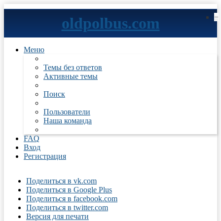
−
−
−
−
−
−
−
−
−
−
−
−
−
−
−
−
−
−
−
−
oldpolbus.com
Меню
Темы без ответов
Активные темы
Поиск
Пользователи
Наша команда
FAQ
Вход
Регистрация
Поделиться в vk.com
Поделиться в Google Plus
Поделиться в facebook.com
Поделиться в twitter.com
Версия для печати