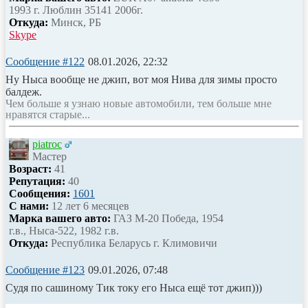
1993 г. Люблин 35141 2006г.
Откуда:
Минск, РБ
Skype
Сообщение #122
08.01.2026, 22:32
Ну Ныса вообще не джип, вот моя Нива для зимы просто
балдеж.
Чем больше я узнаю новые автомобили, тем больше мне
нравятся старые...
piatroc
Мастер
Возраст:
41
Репутация:
40
Сообщения:
1601
С нами:
12 лет 6 месяцев
Марка вашего авто:
ГАЗ М-20 Победа, 1954
г.в., Ныса-522, 1982 г.в.
Откуда:
Республика Беларусь г. Климовичи
Сообщение #123
09.01.2026, 07:48
Судя по сашиному Тик току его Ныса ещё тот джип)))