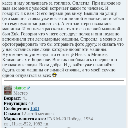
кассе и иду оплачивать за топливо. Оплатил. При выходе из
зала азс меня с улыбкой встречает какой то человек. И
говорит:-я к вам! Я его первый раз вижу. Вышли на улицу.
(его машина стояла уже возле топливной колонки, он и забыл
что ему нужно заправляться). А его заинтересовала моя
машинка. И он начал рассказывать что его первой машиной
был Zuk. Говорил что у него есть друг поляк и они недавно
вспоминали эти легендарные машины. Спросил, а можно ли
сфотографировать что бы отправить фото другу, и сказать что
у нас остались ещё люди которые любят эти машины.
Ну я конечно упомянул что есть ещё Нысы в Минске,
Климовичах и Борисове. Вот так пообщались совершенно
незнакомые люди. Всем добра. И давайте уже начинайте
будить свои машины от зимней спячки., а то моей скучно
одной отдуваться за всех
piatroc
Мастер
Возраст:
41
Репутация:
40
Сообщения:
1601
С нами:
12 лет 6 месяцев
Марка вашего авто:
ГАЗ М-20 Победа, 1954
г.в., Ныса-522, 1982 г.в.