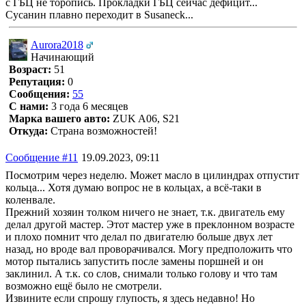
с ГБЦ не торопись. Прокладки ГБЦ сейчас дефицит...
Сусанин плавно переходит в Susaneck...
Aurora2018
Начинающий
Возраст:
51
Репутация:
0
Сообщения:
55
С нами:
3 года 6 месяцев
Марка вашего авто:
ZUK A06, S21
Откуда:
Страна возможностей!
Сообщение #11
19.09.2023, 09:11
Посмотрим через неделю. Может масло в цилиндрах отпустит
кольца... Хотя думаю вопрос не в кольцах, а всё-таки в
коленвале.
Прежний хозяин толком ничего не знает, т.к. двигатель ему
делал другой мастер. Этот мастер уже в преклонном возрасте
и плохо помнит что делал по двигателю больше двух лет
назад, но вроде вал проворачивался. Могу предположить что
мотор пытались запустить после замены поршней и он
заклинил. А т.к. со слов, снимали только голову и что там
возможно ещё было не смотрели.
Извините если спрошу глупость, я здесь недавно! Но