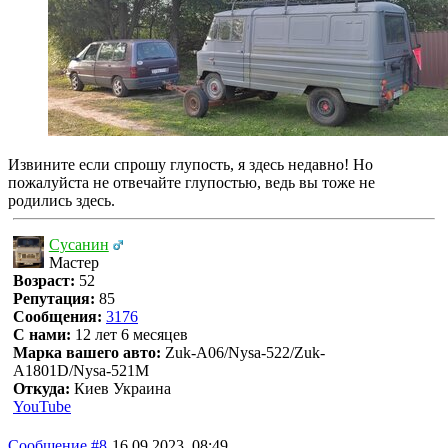
Извините если спрошу глупость, я здесь недавно! Но
пожалуйста не отвечайте глупостью, ведь вы тоже не
родились здесь.
Сусанин
Мастер
Возраст:
52
Репутация:
85
Сообщения:
3176
С нами:
12 лет 6 месяцев
Марка вашего авто:
Zuk-A06/Nysa-522/Zuk-
A1801D/Nysa-521M
Откуда:
Киев Украина
YouTube
Сообщение #8
16.09.2023, 08:49