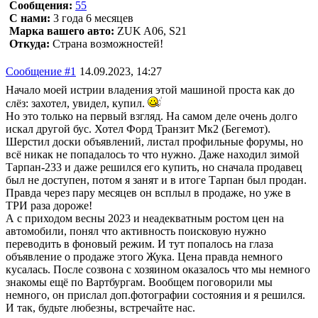
Сообщения:
55
С нами:
3 года 6 месяцев
Марка вашего авто:
ZUK A06, S21
Откуда:
Страна возможностей!
Сообщение #1
14.09.2023, 14:27
Начало моей истрии владения этой машиной проста как до
слёз: захотел, увидел, купил.
Но это только на первый взгляд. На самом деле очень долго
искал другой бус. Хотел Форд Транзит Мк2 (Бегемот).
Шерстил доски объявлений, листал профильные форумы, но
всё никак не попадалось то что нужно. Даже находил зимой
Тарпан-233 и даже решился его купить, но сначала продавец
был не доступен, потом я занят и в итоге Тарпан был продан.
Правда через пару месяцев он всплыл в продаже, но уже в
ТРИ раза дороже!
А с приходом весны 2023 и неадекватным ростом цен на
автомобили, понял что активность поисковую нужно
переводить в фоновый режим. И тут попалось на глаза
объявление о продаже этого Жука. Цена правда немного
кусалась. После созвона с хозяином оказалось что мы немного
знакомы ещё по Вартбургам. Вообщем поговорили мы
немного, он прислал доп.фотографии состояния и я решился.
И так, будьте любезны, встречайте нас.