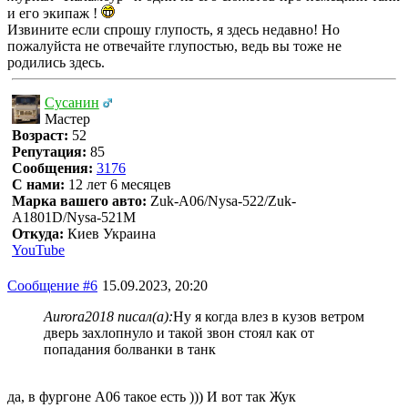
и его экипаж !
Извините если спрошу глупость, я здесь недавно! Но
пожалуйста не отвечайте глупостью, ведь вы тоже не
родились здесь.
Сусанин
Мастер
Возраст:
52
Репутация:
85
Сообщения:
3176
С нами:
12 лет 6 месяцев
Марка вашего авто:
Zuk-A06/Nysa-522/Zuk-
A1801D/Nysa-521M
Откуда:
Киев Украина
YouTube
Сообщение #6
15.09.2023, 20:20
Aurora2018 писал(а):
Ну я когда влез в кузов ветром
дверь захлопнуло и такой звон стоял как от
попадания болванки в танк
да, в фургоне А06 такое есть ))) И вот так Жук