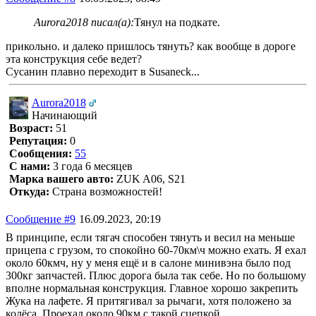
Aurora2018 писал(а):
Тянул на подкате.
прикольно. и далеко пришлось тянуть? как вообще в дороге
эта конструкция себе ведет?
Сусанин плавно переходит в Susaneck...
Aurora2018
Начинающий
Возраст:
51
Репутация:
0
Сообщения:
55
С нами:
3 года 6 месяцев
Марка вашего авто:
ZUK A06, S21
Откуда:
Страна возможностей!
Сообщение #9
16.09.2023, 20:19
В принципе, если тягач способен тянуть и весил на меньше
прицепа с грузом, то спокойно 60-70км\ч можно ехать. Я ехал
около 60кмч, ну у меня ещё и в салоне минивэна было под
300кг запчастей. Плюс дорога была так себе. Но по большому
вполне нормальная конструкция. Главное хорошо закрепить
Жука на лафете. Я притягивал за рычаги, хотя положено за
колёса. Проехал около 90км с такой сцепкой.