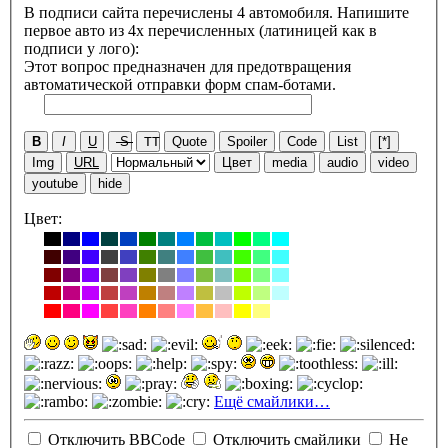
В подписи сайта перечислены 4 автомобиля. Напишите
первое авто из 4х перечисленных (латиницей как в
подписи у лого):
Этот вопрос предназначен для предотвращения
автоматической отправки форм спам-ботами.
B
I
U
S
TT
Quote
Spoiler
Code
List
[*]
Img
URL
Цвет
media
audio
video
youtube
hide
Цвет:
Ещё смайлики…
Отключить BBCode
Отключить смайлики
Не