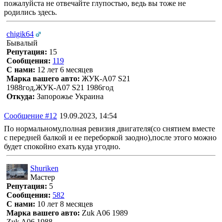
пожалуйста не отвечайте глупостью, ведь вы тоже не
родились здесь.
chigik64
Бывалый
Репутация:
15
Сообщения:
119
С нами:
12 лет 6 месяцев
Марка вашего авто:
ЖУК-А07 S21
1988год,ЖУК-А07 S21 1986год
Откуда:
Запорожье Украина
Сообщение #12
19.09.2023, 14:54
По нормальному,полная ревизия двигателя(со снятием вместе
с передней балкой и ее переборкой заодно),после этого можно
будет спокойно ехать куда угодно.
Shuriken
Мастер
Репутация:
5
Сообщения:
582
С нами:
10 лет 8 месяцев
Марка вашего авто:
Zuk A06 1989
Zuk A06 1988