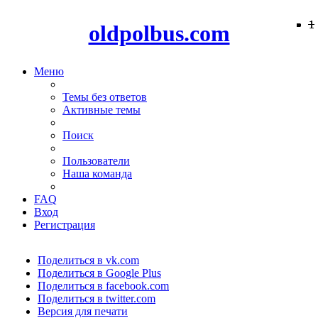
−
−
−
−
−
−
−
−
−
−
−
−
−
−
−
−
−
1
1
1
oldpolbus.com
Меню
Темы без ответов
Активные темы
Поиск
Пользователи
Наша команда
FAQ
Вход
Регистрация
Поделиться в vk.com
Поделиться в Google Plus
Поделиться в facebook.com
Поделиться в twitter.com
Версия для печати