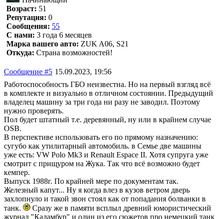
Возраст:
51
Репутация:
0
Сообщения:
55
С нами:
3 года 6 месяцев
Марка вашего авто:
ZUK A06, S21
Откуда:
Страна возможностей!
Сообщение #5
15.09.2023, 19:56
Работоспособность ГБО неизвестна. Но на первый взгляд всё
в комплекте и визуально в отличном состоянии. Предыдущий
владелец машину за три года ни разу не заводил. Поэтому
нужно проверять.
Пол будет штатный т.е. деревянный, ну или в крайнем случае
OSB.
В перспективе использовать его по прямому назначению:
сугубо как утилитарный автомобиль. в Семье две машины
уже есть: VW Polo Mk3 и Renault Espace II. Хотя супруга уже
смотрит с прищуром на Жука. Так что всё возможно будет
кемпер.
Выпуск 1988г. По крайней мере по документам так.
Железный капут... Ну я когда влез в кузов ветром дверь
захлопнуло и такой звон стоял как от попадания болванки в
танк.
Сразу же в памяти всплыл древний юмористический
журнал "Каламбур" и один из его сюжетов про немецкий танк