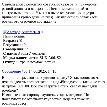
Сталкивался с ремонтом советских кузовов, и лонжероны
разной длинны и отверстия. Почти нереально найти
контрольные точки. У меня в нысе все усиления внутри
приварены криво даже на глаз) Так что если силовая часть
ровная это огромное достижение
Aurora2018
Начинающий
Возраст:
51
Репутация:
0
Сообщения:
55
С нами:
3 года 7 месяцев
Марка вашего авто:
ZUK A06, S21
Откуда:
Страна возможностей!
Сообщение #65
14.06.2025, 14:11
Вопрос теперь стоит как удлинить раму? Я так понимаю что
нужно сделать срез лонжерона под 45градусов и такой же срез
из трубы 50х100. Всё это сварить в стык, сверху накладки
ромбами?
Извините если спрошу глупость, я здесь недавно! Но
пожалуйста не отвечайте глупостью, ведь вы тоже не
родились здесь.