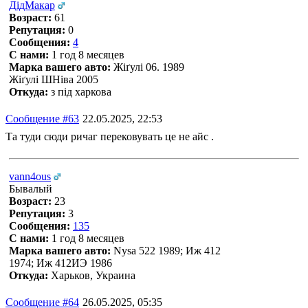
ДiдМакар
Возраст:
61
Репутация:
0
Сообщения:
4
С нами:
1 год 8 месяцев
Марка вашего авто:
Жіґулі 06. 1989
Жіґулі ШНіва 2005
Откуда:
з під харкова
Сообщение #63
22.05.2025, 22:53
Та туди сюди ричаг перековувать це не айс .
vann4ous
Бывалый
Возраст:
23
Репутация:
3
Сообщения:
135
С нами:
1 год 8 месяцев
Марка вашего авто:
Nysa 522 1989; Иж 412
1974; Иж 412ИЭ 1986
Откуда:
Харьков, Украина
Сообщение #64
26.05.2025, 05:35