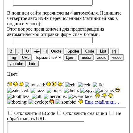
В подписи сайта перечислены 4 автомобиля. Напишите
четвертое авто из 4х перечисленных (латиницей как в
подписи у лого):
Этот вопрос предназначен для предотвращения
автоматической отправки форм спам-ботами.
B
I
U
S
TT
Quote
Spoiler
Code
List
[*]
Img
URL
Цвет
media
audio
video
youtube
hide
Цвет:
Ещё смайлики…
Отключить BBCode
Отключить смайлики
Не
обрабатывать URL