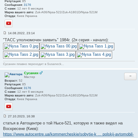
Репутация:
85
Сообщения:
3176
С нами:
12 лет 6 месяцев
Марка вашего авто:
Zuk-A06/Nysa-522/Zuk-A1801D/Nysa-521M
Откуда:
Киев Украина
YouTube
14.08.2022, 23:14
С
"ТАСС уполномочен заявить" 1984г. (2я серия - начало):
о
о
б
щ
е
н
и
Сусанин плавно переходит в Susaneck...
е
#
2
Сусанин
−
Мастер
Возраст:
52
Репутация:
85
Сообщения:
3176
С нами:
12 лет 6 месяцев
Марка вашего авто:
Zuk-A06/Nysa-522/Zuk-A1801D/Nysa-521M
Откуда:
Киев Украина
YouTube
27.10.2023, 16:38
С
статья в Автоцентре о той Нысе-521, которую я также видел на
о
о
Воскресене (Киев):
б
https://www.autocentre.ua/kommercheskie/sobytie-k ... polskij-avtomobil-
щ
е