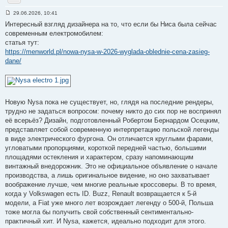
YouTube
29.06.2026, 10:41
С
Интересный взгляд дизайнера на то, что если бы Ниса была сейчас
о
о
современным електромобилем:
б
статья тут:
щ
е
https://menworld.pl/nowa-nysa-w-2026-wyglada-oblednie-cena-zasieg-
н
dane/
и
е
#
8
Новую Nysa пока не существует, но, глядя на последние рендеры,
трудно не задаться вопросом: почему никто до сих пор не воспринял
её всерьёз? Дизайн, подготовленный Робертом Бернардом Осецким,
представляет собой современную интерпретацию польской легенды
в виде электрического фургона. Он отличается круглыми фарами,
угловатыми пропорциями, короткой передней частью, большими
площадями остекления и характером, сразу напоминающим
винтажный внедорожник. Это не официальное объявление о начале
производства, а лишь оригинальное видение, но оно захватывает
воображение лучше, чем многие реальные кроссоверы. В то время,
когда у Volkswagen есть ID. Buzz, Renault возвращается к 5-й
модели, а Fiat уже много лет возрождает легенду о 500-й, Польша
тоже могла бы получить свой собственный сентиментально-
практичный хит. И Nysa, кажется, идеально подходит для этого.