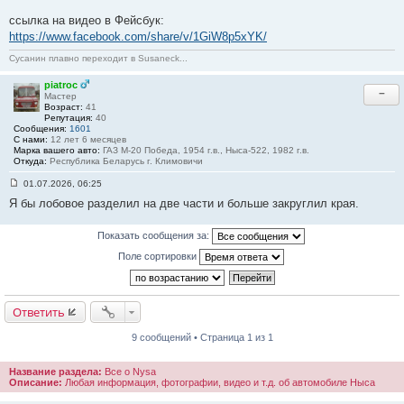
ссылка на видео в Фейсбук:
https://www.facebook.com/share/v/1GiW8p5xYK/
Сусанин плавно переходит в Susaneck...
piatroc
−
Мастер
Возраст:
41
Репутация:
40
Сообщения:
1601
С нами:
12 лет 6 месяцев
Марка вашего авто:
ГАЗ М-20 Победа, 1954 г.в., Ныса-522, 1982 г.в.
Откуда:
Республика Беларусь г. Климовичи
01.07.2026, 06:25
С
Я бы лобовое разделил на две части и больше закруглил края.
о
о
б
Показать сообщения за:
щ
е
Поле сортировки
н
и
е
#
9
Ответить
9 сообщений • Страница 1 из 1
Название раздела:
Все о Nysa
Описание:
Любая информация, фотографии, видео и т.д. об автомобиле Ныса