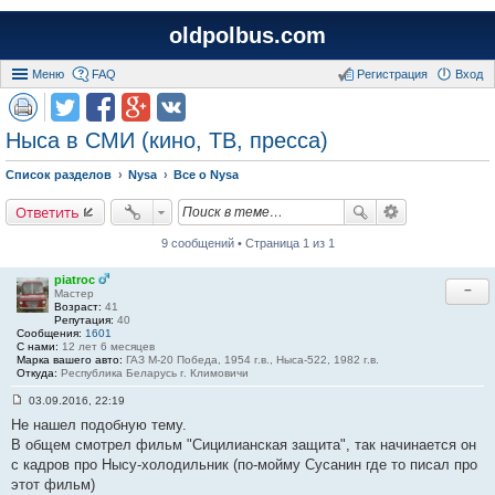
oldpolbus.com
Меню
FAQ
Регистрация
Вход
Ныса в СМИ (кино, ТВ, пресса)
Список разделов
Nysa
Все о Nysa
Ответить
9 сообщений • Страница 1 из 1
piatroc
−
Мастер
Возраст:
41
Репутация:
40
Сообщения:
1601
С нами:
12 лет 6 месяцев
Марка вашего авто:
ГАЗ М-20 Победа, 1954 г.в., Ныса-522, 1982 г.в.
Откуда:
Республика Беларусь г. Климовичи
03.09.2016, 22:19
С
Не нашел подобную тему.
о
о
В общем смотрел фильм "Сицилианская защита", так начинается он
б
с кадров про Нысу-холодильник (по-мойму Сусанин где то писал про
щ
е
этот фильм)
н