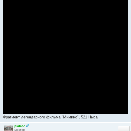
о
о
б
щ
е
н
и
е
#
5
Фрагмент легендарного фильма "Мимино", 521 Ныса
piatroc
−
Мастер