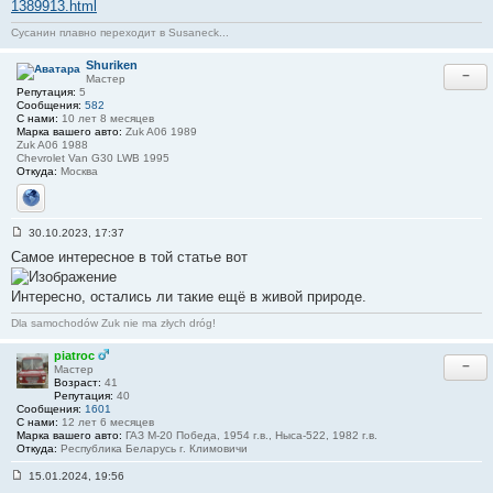
1389913.html
н
и
Сусанин плавно переходит в Susaneck...
е
#
3
Shuriken
−
Мастер
Репутация:
5
Сообщения:
582
С нами:
10 лет 8 месяцев
Марка вашего авто:
Zuk A06 1989
Zuk A06 1988
Chevrolet Van G30 LWB 1995
Откуда:
Москва
Сайт
30.10.2023, 17:37
С
Самое интересное в той статье вот
о
о
б
Интересно, остались ли такие ещё в живой природе.
щ
е
н
Dla samochodów Zuk nie ma złych dróg!
и
е
piatroc
#
−
Мастер
4
Возраст:
41
Репутация:
40
Сообщения:
1601
С нами:
12 лет 6 месяцев
Марка вашего авто:
ГАЗ М-20 Победа, 1954 г.в., Ныса-522, 1982 г.в.
Откуда:
Республика Беларусь г. Климовичи
15.01.2024, 19:56
С