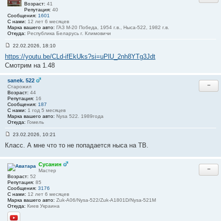
Возраст:
41
Репутация:
40
Сообщения:
1601
С нами:
12 лет 6 месяцев
Марка вашего авто:
ГАЗ М-20 Победа, 1954 г.в., Ныса-522, 1982 г.в.
Откуда:
Республика Беларусь г. Климовичи
22.02.2026, 18:10
С
https://youtu.be/CLd-ifEkUks?si=uPlU_2nh8YTg3Jdt
о
о
Смотрим на 1.48
б
щ
е
sanek. 522
−
н
Старожил
и
Возраст:
44
е
Репутация:
16
#
Сообщения:
187
6
С нами:
1 год 5 месяцев
Марка вашего авто:
Nysa 522. 1989года
Откуда:
Гомель
23.02.2026, 10:21
С
Класс. А мне что то не попадается ныса на ТВ.
о
о
б
щ
Сусанин
−
е
Мастер
н
Возраст:
52
и
Репутация:
85
е
Сообщения:
3176
#
С нами:
12 лет 6 месяцев
7
Марка вашего авто:
Zuk-A06/Nysa-522/Zuk-A1801D/Nysa-521M
Откуда:
Киев Украина