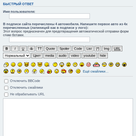
БЫСТРЫЙ ОТВЕТ
Имя пользователя:
В подписи сайта перечислены 4 автомобиля. Напишите первое авто из 4х
перечисленных (латиницей как в подписи у лого):
Этот вопрос предназначен для предотвращения автоматической отправки форм
спам-ботами.
B
I
U
S
TT
Quote
Spoiler
Code
List
[*]
Img
URL
Цвет
media
audio
video
youtube
hide
Ещё смайлики…
Отключить BBCode
Отключить смайлики
Не обрабатывать URL