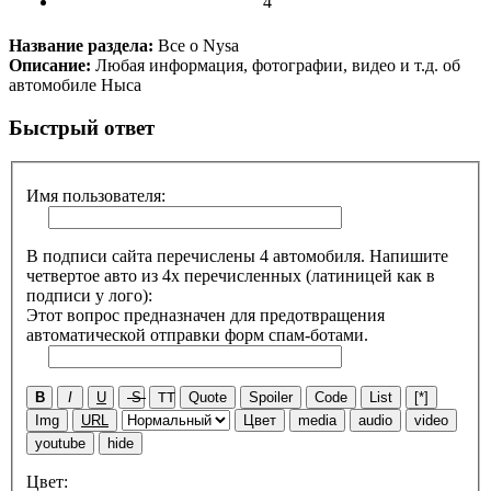
4
Название раздела:
Все о Nysa
Описание:
Любая информация, фотографии, видео и т.д. об
автомобиле Ныса
Быстрый ответ
Имя пользователя:
В подписи сайта перечислены 4 автомобиля. Напишите
четвертое авто из 4х перечисленных (латиницей как в
подписи у лого):
Этот вопрос предназначен для предотвращения
автоматической отправки форм спам-ботами.
B
I
U
S
TT
Quote
Spoiler
Code
List
[*]
Img
URL
Цвет
media
audio
video
youtube
hide
Цвет: