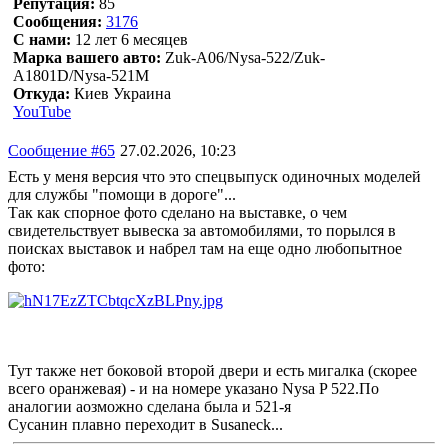
Репутация:
85
Сообщения:
3176
С нами:
12 лет 6 месяцев
Марка вашего авто:
Zuk-A06/Nysa-522/Zuk-
A1801D/Nysa-521M
Откуда:
Киев Украина
YouTube
Сообщение #65
27.02.2026, 10:23
Есть у меня версия что это спецвыпуск одиночных моделей
для службы "помощи в дороге"...
Так как спорное фото сделано на выставке, о чем
свидетельствует вывеска за автомобилями, то порылся в
поисках выставок и набрел там на еще одно любопытное
фото:
Тут также нет боковой второй двери и есть мигалка (скорее
всего оранжевая) - и на номере указано Nysa P 522.По
аналогии аозможно сделана была и 521-я
Сусанин плавно переходит в Susaneck...