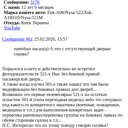
Сообщения:
3176
С нами:
12 лет 6 месяцев
Марка вашего авто:
Zuk-A06/Nysa-522/Zuk-
A1801D/Nysa-521M
Откуда:
Киев Украина
YouTube
Сообщение #61
25.02.2026, 15:57
vann4ous писал(а):
А что с отсутствующей дверью
справа?
Порылся в и-нете и действительно не встретил
фотодоказательств 521-х Ныс без боковой правой
пасажирской двери...
А также когда изучал 501-е также нашел что там были
модификации без боковых правых доп дверей...
Возможно это первые екземплярьы 521-х на остатках
оснастни 501-й (типа переходная модель) либо это спецзаказ
под какого-то конкретного заказчика (военные, пожарники,
медицина и т.п.) для выполнения конкретных задач -
перевозка раненных/перевозка группы на боковых лавках по
обеим сторонам салона и т.п...
П.С. Интересно что по этому поводу говорят поляки?