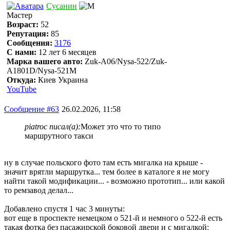
Сусанин
Мастер
Возраст:
52
Репутация:
85
Сообщения:
3176
С нами:
12 лет 6 месяцев
Марка вашего авто:
Zuk-A06/Nysa-522/Zuk-
A1801D/Nysa-521M
Откуда:
Киев Украина
YouTube
Сообщение #63
26.02.2026, 11:58
piatroc писал(а):
Может это что то типо
маршрутного такси
ну в случае польского фото там есть мигалка на крыше -
значит врятли маршрутка... тем более в каталоге я не могу
найти такой модификации... - возможно прототип... или какой
то ремзавод делал...
Добавлено спустя 1 час 3 минуты:
вот еще в проспекте немецком о 521-й и немного о 522-й есть
такая фотка без пасажирской боковой двери и с мигалкой: