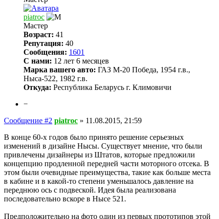
piatroc
Мастер
Возраст:
41
Репутация:
40
Сообщения:
1601
С нами:
12 лет 6 месяцев
Марка вашего авто:
ГАЗ М-20 Победа, 1954 г.в.,
Ныса-522, 1982 г.в.
Откуда:
Республика Беларусь г. Климовичи
−
Сообщение #2
piatroc
»
11.08.2015, 21:59
В конце 60-х годов было принято решение серьезных
изменений в дизайне Нысы. Существует мнение, что были
привлечены дизайнеры из Штатов, которые предложили
концепцию продленной передней части моторного отсека. В
этом были очевидные преимущества, такие как больше места
в кабине и в какой-то степени уменьшалось давление на
переднюю ось с подвеской. Идея была реализована
последовательно вскоре в Нысе 521.
Предположительно на фото один из первых прототипов этой