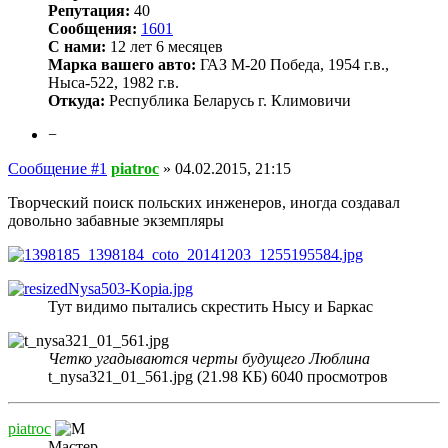
Репутация:
40
Сообщения:
1601
С нами:
12 лет 6 месяцев
Марка вашего авто:
ГАЗ М-20 Победа, 1954 г.в.,
Ныса-522, 1982 г.в.
Откуда:
Республика Беларусь г. Климовичи
−
Сообщение #1
piatroc
»
04.02.2015, 21:15
Творческий поиск польских инженеров, иногда создавал
довольно забавные экземпляры
Тут видимо пытались скрестить Нысу и Баркас
Четко угадываются черты будущего Люблина
t_nysa321_01_561.jpg (21.98 КБ) 6040 просмотров
piatroc
Мастер