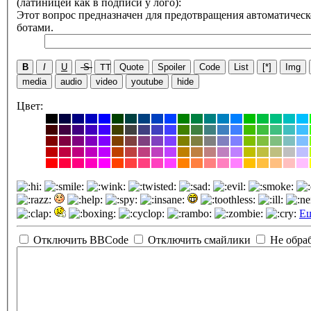
(латиницей как в подписи у лого):
Этот вопрос предназначен для предотвращения автоматическ
ботами.
B
I
U
S
TT
Quote
Spoiler
Code
List
[*]
Img
media
audio
video
youtube
hide
Цвет:
Е
Отключить BBCode
Отключить смайлики
Не обра