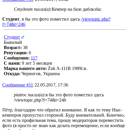
Студент писал(а):
Кемпер на базе даблкэба:
Студент
, я бы это фото поместил здесь
/viewtopic.php?
f=74&t=246
Студент
Бывалый
Возраст:
38
Репутация:
6
Сообщения:
117
С нами:
9 лет 5 месяцев
Марка вашего авто:
Żuk A-111В 1989г.в.
Откуда:
Чернигов, Украина
Сообщение #11
22.05.2017, 17:36
piatroc писал(а):
я бы это фото поместил здесь
/viewtopic.php?f=74&t=246
Пётр, благодарю что обратил внимание. Я как то тему Ныс-
кемперов пропустил стороной. Буду внимательней. Конечно,
если есть профильная тема, прошу модераторов переместить
фото (я просто не знаю как делать перемещение, если вообще