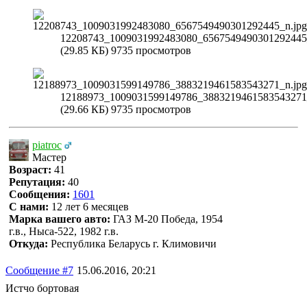
12208743_1009031992483080_6567549490301292445
(29.85 КБ) 9735 просмотров
12188973_1009031599149786_3883219461583543271
(29.66 КБ) 9735 просмотров
piatroc
Мастер
Возраст:
41
Репутация:
40
Сообщения:
1601
С нами:
12 лет 6 месяцев
Марка вашего авто:
ГАЗ М-20 Победа, 1954
г.в., Ныса-522, 1982 г.в.
Откуда:
Республика Беларусь г. Климовичи
Сообщение #7
15.06.2016, 20:21
Истчо бортовая