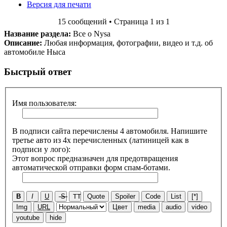
Версия для печати
15 сообщений • Страница 1 из 1
Название раздела:
Все о Nysa
Описание:
Любая информация, фотографии, видео и т.д. об
автомобиле Ныса
Быстрый ответ
Имя пользователя:
В подписи сайта перечислены 4 автомобиля. Напишите
третье авто из 4х перечисленных (латиницей как в
подписи у лого):
Этот вопрос предназначен для предотвращения
автоматической отправки форм спам-ботами.
B
I
U
S
TT
Quote
Spoiler
Code
List
[*]
Img
URL
Цвет
media
audio
video
youtube
hide