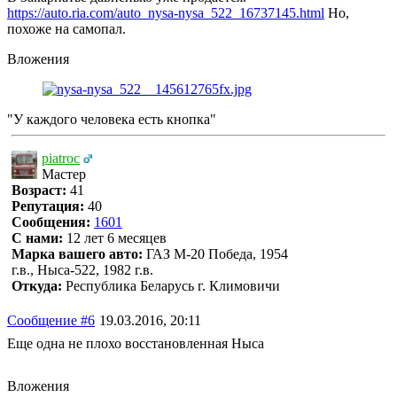
https://auto.ria.com/auto_nysa-nysa_522_16737145.html
Но,
похоже на самопал.
Вложения
"У каждого человека есть кнопка"
piatroc
Мастер
Возраст:
41
Репутация:
40
Сообщения:
1601
С нами:
12 лет 6 месяцев
Марка вашего авто:
ГАЗ М-20 Победа, 1954
г.в., Ныса-522, 1982 г.в.
Откуда:
Республика Беларусь г. Климовичи
Сообщение #6
19.03.2016, 20:11
Еще одна не плохо восстановленная Ныса
Вложения