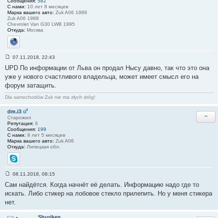
Сообщения:
582
С нами:
10 лет 8 месяцев
Марка вашего авто:
Zuk A06 1989
Zuk A06 1988
Chevrolet Van G30 LWB 1995
Откуда:
Москва
Сайт
07.11.2018, 22:43
С
UPD По информации от Льва он продал Нысу давно, так что это она
о
о
уже у нового счастливого владельца, может имеет смысл его на
б
форум затащить.
щ
е
н
Dla samochodów Zuk nie ma złych dróg!
и
е
dm.i3
#
−
Старожил
2
Репутация:
6
6
Сообщения:
199
С нами:
9 лет 5 месяцев
Марка вашего авто:
Zuk A06
Откуда:
Липецкая обл.
Skype
08.11.2018, 08:15
С
Сам найдётся. Когда начнёт её делать. Информацию надо где то
о
о
искать. Либо стикер на лобовое стекло прилепить. Но у меня стикера
б
нет.
щ
е
н
Shuriken