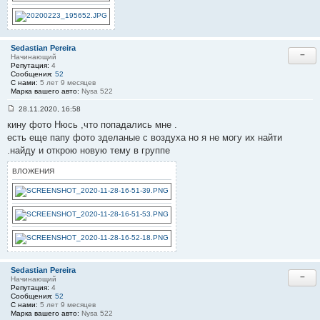
9
Sedastian Pereira
−
Начинающий
Репутация:
4
Сообщения:
52
С нами:
5 лет 9 месяцев
Марка вашего авто:
Nysa 522
28.11.2020, 16:58
С
кину фото Нюсь ,что попадались мне .
о
о
есть еще папу фото зделаные с воздуха но я не могу их найти
б
.найду и открою новую тему в группе
щ
е
н
ВЛОЖЕНИЯ
и
е
#
3
0
Sedastian Pereira
−
Начинающий
Репутация:
4
Сообщения:
52
С нами:
5 лет 9 месяцев
Марка вашего авто:
Nysa 522