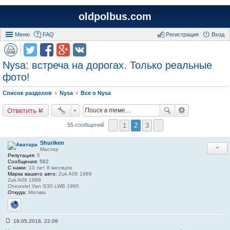
oldpolbus.com
Меню
FAQ
Регистрация
Вход
Nysa: встреча на дорогах. Только реальные
фото!
Список разделов
Nysa
Все о Nysa
Ответить
1
2
3
55 сообщений
Shuriken
−
Мастер
Репутация:
5
Сообщения:
582
С нами:
10 лет 8 месяцев
Марка вашего авто:
Zuk A06 1989
Zuk A06 1988
Chevrolet Van G30 LWB 1995
Откуда:
Москва
Сайт
18.05.2018, 22:09
С