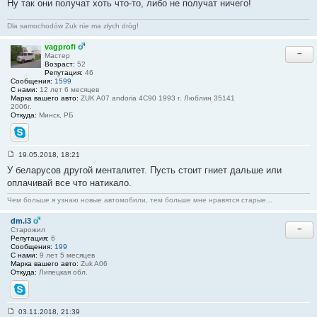
Ну так они получат хоть что-то, либо не получат ничего!
о
о
б
Dla samochodów Zuk nie ma złych dróg!
щ
е
н
vagprofi
−
и
Мастер
е
Возраст:
52
#
Репутация:
46
2
Сообщения:
1599
1
С нами:
12 лет 6 месяцев
Марка вашего авто:
ZUK A07 andoria 4C90 1993 г. Люблин 35141
2006г.
Откуда:
Минск, РБ
Skype
19.05.2018, 18:21
С
У беларусов другой менталитет. Пусть стоит гниет дальше или
о
о
оплачивай все что натикало.
б
щ
Чем больше я узнаю новые автомобили, тем больше мне нравятся старые...
е
н
dm.i3
и
−
е
Старожил
#
Репутация:
6
2
Сообщения:
199
2
С нами:
9 лет 5 месяцев
Марка вашего авто:
Zuk A06
Откуда:
Липецкая обл.
Skype
03.11.2018, 21:39