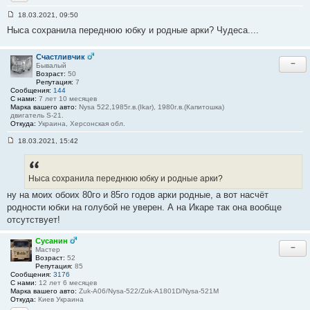
Сайт
18.03.2021, 09:50
С
Ныса сохранила переднюю юбку и родные арки? Чудеса....
о
о
б
щ
Счастливчик
−
е
Бывалый
н
Возраст:
50
и
Репутация:
7
е
Сообщения:
144
#
С нами:
7 лет 10 месяцев
3
Марка вашего авто:
Nysa 522,1985г.в.(Ikar), 1980г.в.(Капитошка)
4
двигатель S-21.
Откуда:
Украина, Херсонская обл.
18.03.2021, 15:42
С
о
о
б
Ныса сохранила переднюю юбку и родные арки?
щ
е
ну на моих обоих 80го и 85го годов арки родные, а вот насчёт
н
и
родности юбки на голубой не уверен. А на Икаре так она вообще
е
отсутствует!
#
3
5
Сусанин
−
Мастер
Возраст:
52
Репутация:
85
Сообщения:
3176
С нами:
12 лет 6 месяцев
Марка вашего авто:
Zuk-A06/Nysa-522/Zuk-A1801D/Nysa-521M
Откуда:
Киев Украина