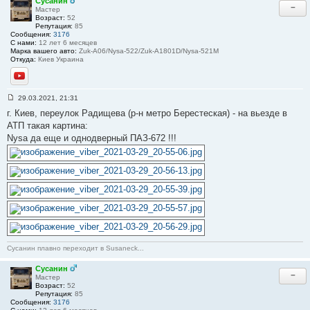
Сусанин
−
е
Мастер
н
Возраст:
52
и
Репутация:
85
е
Сообщения:
3176
#
С нами:
12 лет 6 месяцев
3
Марка вашего авто:
Zuk-A06/Nysa-522/Zuk-A1801D/Nysa-521M
7
Откуда:
Киев Украина
YouTube
29.03.2021, 21:31
С
г. Киев, переулок Радищева (р-н метро Берестеская) - на вьезде в
о
о
АТП такая картина:
б
Nysa да еще и однодверный ПАЗ-672 !!!
щ
е
н
и
е
#
3
8
Сусанин плавно переходит в Susaneck...
Сусанин
−
Мастер
Возраст:
52
Репутация:
85
Сообщения:
3176