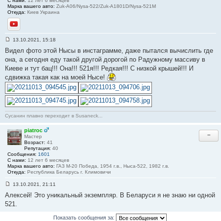
С нами:
12 лет 6 месяцев
Марка вашего авто:
Zuk-A06/Nysa-522/Zuk-A1801D/Nysa-521M
Откуда:
Киев Украина
YouTube
13.10.2021, 15:18
С
Видел фото этой Нысы в инстаграмме, даже пытался вычислить где
о
о
она, а сегодня еду такой другой дорогой по Радужному массиву в
б
Киеве и тут бац!!! Она!!! 521я!!! Редкая!!! С низкой крышей!!! И
щ
е
сдвижка такая как на моей Нысе!
н
и
е
#
3
9
Сусанин плавно переходит в Susaneck...
piatroc
−
Мастер
Возраст:
41
Репутация:
40
Сообщения:
1601
С нами:
12 лет 6 месяцев
Марка вашего авто:
ГАЗ М-20 Победа, 1954 г.в., Ныса-522, 1982 г.в.
Откуда:
Республика Беларусь г. Климовичи
13.10.2021, 21:11
С
Алексей! Это уникальный экземпляр. В Беларуси я не знаю ни одной
о
о
521.
б
щ
Показать сообщения за:
е