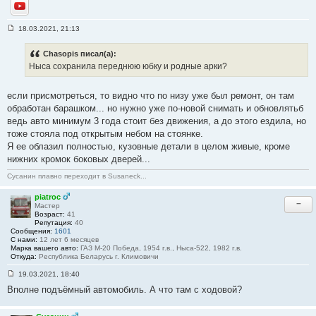
YouTube
18.03.2021, 21:13
С
о
о
Chasopis писал(а):
б
Ныса сохранила переднюю юбку и родные арки?
щ
е
н
если присмотреться, то видно что по низу уже был ремонт, он там
и
е
обработан барашком... но нужно уже по-новой снимать и обновлятьб
#
ведь авто минимум 3 года стоит без движения, а до этого ездила, но
3
6
тоже стояла под открытым небом на стоянке.
Я ее облазил полностью, кузовные детали в целом живые, кроме
нижних кромок боковых дверей...
Сусанин плавно переходит в Susaneck...
piatroc
−
Мастер
Возраст:
41
Репутация:
40
Сообщения:
1601
С нами:
12 лет 6 месяцев
Марка вашего авто:
ГАЗ М-20 Победа, 1954 г.в., Ныса-522, 1982 г.в.
Откуда:
Республика Беларусь г. Климовичи
19.03.2021, 18:40
С
Вполне подъёмный автомобиль. А что там с ходовой?
о
о
б
щ