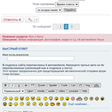
н
Поле сортировки
и
е
#
4
0
Ответить
1
2
3
55 сообщений
Название раздела:
Все о Nysa
Описание:
Любая информация, фотографии, видео и т.д. об автомобиле Ныса
БЫСТРЫЙ ОТВЕТ
Имя пользователя:
В подписи сайта перечислены 4 автомобиля. Напишите третье авто из 4х
перечисленных (латиницей как в подписи у лого):
Этот вопрос предназначен для предотвращения автоматической отправки форм
спам-ботами.
B
I
U
S
TT
Quote
Spoiler
Code
List
[*]
Img
URL
Цвет
media
audio
video
youtube
hide
Ещё смайлики…
Отключить BBCode