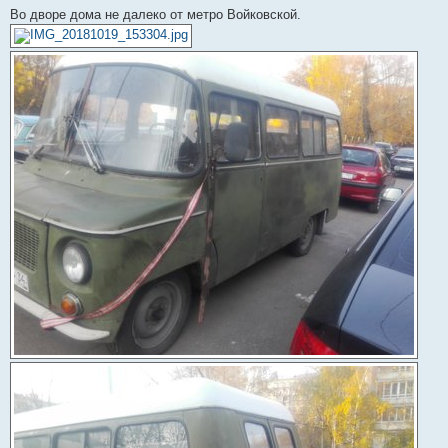
С
Во дворе дома не далеко от метро Войковской.
о
о
б
щ
е
н
и
е
#
2
3