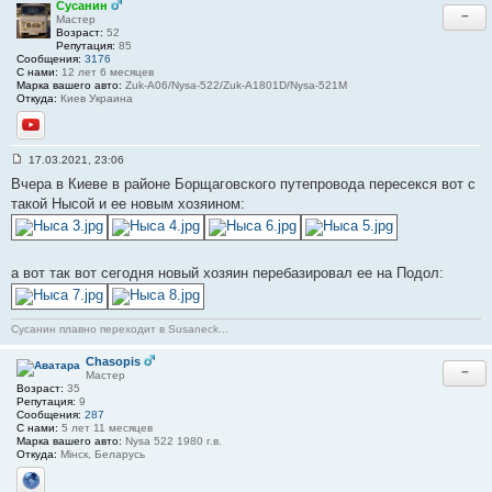
Сусанин
−
Мастер
Возраст:
52
Репутация:
85
Сообщения:
3176
С нами:
12 лет 6 месяцев
Марка вашего авто:
Zuk-A06/Nysa-522/Zuk-A1801D/Nysa-521M
Откуда:
Киев Украина
YouTube
17.03.2021, 23:06
С
Вчера в Киеве в районе Борщаговского путепровода пересекся вот с
о
о
такой Нысой и ее новым хозяином:
б
щ
е
н
и
а вот так вот сегодня новый хозяин перебазировал ее на Подол:
е
#
3
3
Сусанин плавно переходит в Susaneck...
Chasopis
−
Мастер
Возраст:
35
Репутация:
9
Сообщения:
287
С нами:
5 лет 11 месяцев
Марка вашего авто:
Nysa 522 1980 г.в.
Откуда:
Мінск, Беларусь