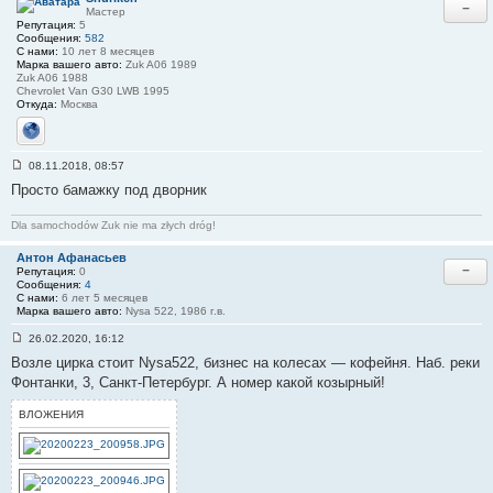
и
−
Мастер
е
Репутация:
5
#
Сообщения:
582
2
С нами:
10 лет 8 месяцев
7
Марка вашего авто:
Zuk A06 1989
Zuk A06 1988
Chevrolet Van G30 LWB 1995
Откуда:
Москва
Сайт
08.11.2018, 08:57
С
Просто бамажку под дворник
о
о
б
Dla samochodów Zuk nie ma złych dróg!
щ
е
н
Антон Афанасьев
−
и
Репутация:
0
е
Сообщения:
4
#
С нами:
6 лет 5 месяцев
2
Марка вашего авто:
Nysa 522, 1986 г.в.
8
26.02.2020, 16:12
С
Возле цирка стоит Nysa522, бизнес на колесах — кофейня. Наб. реки
о
о
Фонтанки, 3, Санкт-Петербург. А номер какой козырный!
б
щ
ВЛОЖЕНИЯ
е
н
и
е
#
2