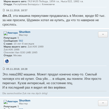
Марка вашего авто:
ГАЗ М-20 Победа, 1954 г.в., Ныса-522, 1982 г.в.
Откуда:
Республика Беларусь г. Климовичи
04.11.2018, 18:57
С
dm.i3
, эта машина перекупами продавалась в Москве, вроде 60 тыс.
о
о
за нее просили, Шурикен хотел ее купить, да что то наверное не
б
срослось.
щ
е
н
Shuriken
и
−
Мастер
е
Репутация:
5
#
Сообщения:
582
2
С нами:
10 лет 8 месяцев
4
Марка вашего авто:
Zuk A06 1989
Zuk A06 1988
Chevrolet Van G30 LWB 1995
Откуда:
Москва
Сайт
05.11.2018, 18:28
С
Это лева1992 машина. Может продал конечно кому-то. Смклый
о
о
человук кто её купил. Она уйо.... в общем, вы поняли. Или просто
б
перегнал. Кузов интересный, но состояние ппц.
щ
е
И в последний раз я видел её без верёвки.
н
и
Dla samochodów Zuk nie ma złych dróg!
е
#
2
Shuriken
−
5
Мастер
Репутация:
5