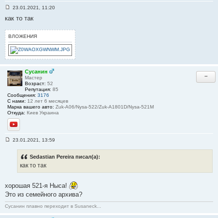
23.01.2021, 11:20
С
как то так
о
о
б
щ
ВЛОЖЕНИЯ
е
н
и
е
#
3
Сусанин
−
1
Мастер
Возраст:
52
Репутация:
85
Сообщения:
3176
С нами:
12 лет 6 месяцев
Марка вашего авто:
Zuk-A06/Nysa-522/Zuk-A1801D/Nysa-521M
Откуда:
Киев Украина
YouTube
23.01.2021, 13:59
С
о
о
Sedastian Pereira писал(а):
б
как то так
щ
е
н
хорошая 521-я Ныса!
и
е
Это из семейного архива?
#
3
Сусанин плавно переходит в Susaneck...
2