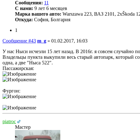
Сообщения:
11
С нами:
9 лет 6 месяцев
Марка вашего авто:
Warszawa 223, ВАЗ 2101, 2xŠkoda 1
Откуда:
София, Болгария
1
Сообщение #43
m_g
»
01.02.2017, 16:03
У нас Ныси исчезли 15 лет назад. В 2016г. я совсем случайно по
Владельцы пункта выкупили весь старый автопарк, который сох
одна, а две "Ныса 522".
Пассажирская:
Фургон:
piatroc
Мастер