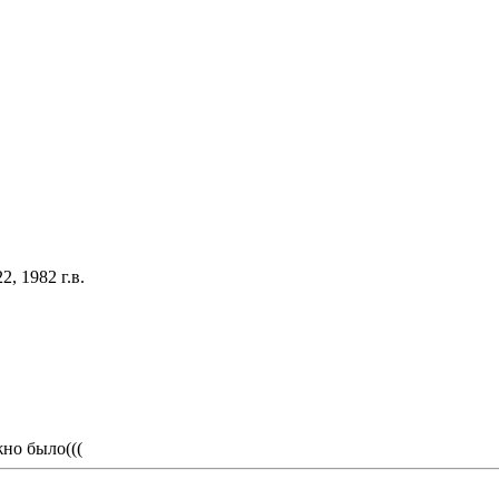
, 1982 г.в.
жно было(((