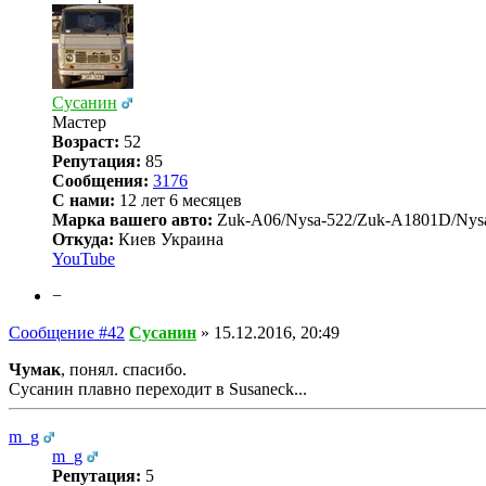
Сусанин
Мастер
Возраст:
52
Репутация:
85
Сообщения:
3176
С нами:
12 лет 6 месяцев
Марка вашего авто:
Zuk-A06/Nysa-522/Zuk-A1801D/Nys
Откуда:
Киев Украина
YouTube
−
Сообщение #42
Сусанин
»
15.12.2016, 20:49
Чумак
, понял. спасибо.
Сусанин плавно переходит в Susaneck...
m_g
m_g
Репутация:
5