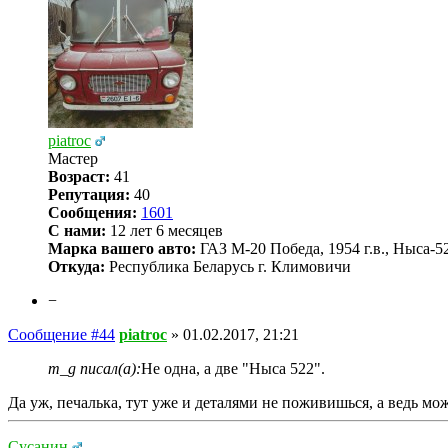
piatroc
Мастер
Возраст:
41
Репутация:
40
Сообщения:
1601
С нами:
12 лет 6 месяцев
Марка вашего авто:
ГАЗ М-20 Победа, 1954 г.в., Ныса-522
Откуда:
Республика Беларусь г. Климовичи
−
Сообщение #44
piatroc
»
01.02.2017, 21:21
m_g писал(а):
Не одна, а две "Ныса 522".
Да уж, печалька, тут уже и деталями не поживишься, а ведь мо
Сусанин