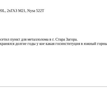
20L, 2xГАЗ М21, Nysa 522T
сетил пункт для металлолома в г. Стара Загора.
ранялся долгие годы у кое какая госинституция в южный горный