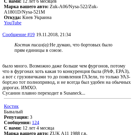
С нами:
12 лет 6 месяцев
Марка вашего авто:
Zuk-A06/Nysa-522/Zuk-
A1801D/Nysa-521M
Откуда:
Киев Украина
YouTube
Сообщение #19
19.11.2018, 21:34
Костик писал(а):
Не думаю, что бортовых было
прям единицы в союзе.
было много. Возможно даже больше чем фургонов, потому
что в фургонах хоть какая то конкуренция была (РАФ, ЕРАЗ),
а вот с грузовичками то до появления ГАЗели, то только УАЗ-
борт,но тот полнопривод, и не всегда был удобен на обычных
дорогах. ИМХО.
Сусанин плавно переходит в Susaneck...
Костик
Бывалый
Репутация:
3
Сообщения:
124
С нами:
12 лет 4 месяца
Марка вашего авто:
ZUK A11 1988 г.в.