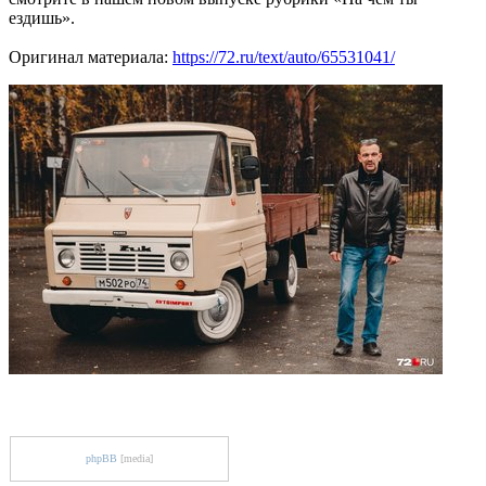
ездишь».
Оригинал материала:
https://72.ru/text/auto/65531041/
phpBB
[media]