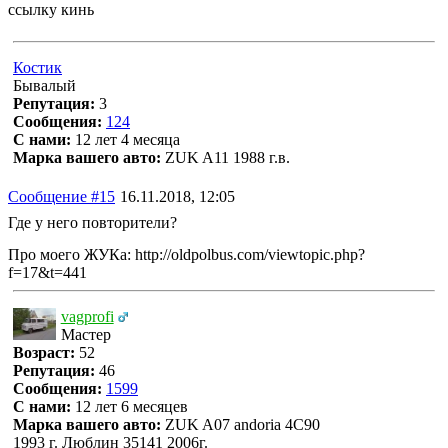
ссылку кинь
Костик
Бывалый
Репутация:
3
Сообщения:
124
С нами:
12 лет 4 месяца
Марка вашего авто:
ZUK A11 1988 г.в.
Сообщение #15
16.11.2018, 12:05
Где у него повторители?
Про моего ЖУКа: http://oldpolbus.com/viewtopic.php?
f=17&t=441
vagprofi
Мастер
Возраст:
52
Репутация:
46
Сообщения:
1599
С нами:
12 лет 6 месяцев
Марка вашего авто:
ZUK A07 andoria 4C90
1993 г. Люблин 35141 2006г.