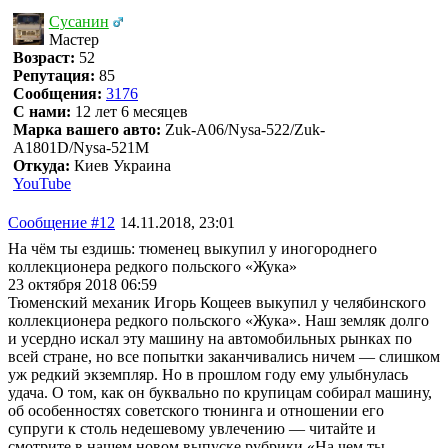
Сусанин
Мастер
Возраст:
52
Репутация:
85
Сообщения:
3176
С нами:
12 лет 6 месяцев
Марка вашего авто:
Zuk-A06/Nysa-522/Zuk-
A1801D/Nysa-521M
Откуда:
Киев Украина
YouTube
Сообщение #12
14.11.2018, 23:01
На чём ты ездишь: тюменец выкупил у иногороднего
коллекционера редкого польского «Жука»
23 октября 2018 06:59
Тюменский механик Игорь Кощеев выкупил у челябинского
коллекционера редкого польского «Жука». Наш земляк долго
и усердно искал эту машину на автомобильных рынках по
всей стране, но все попытки заканчивались ничем — слишком
уж редкий экземпляр. Но в прошлом году ему улыбнулась
удача. О том, как он буквально по крупицам собирал машину,
об особенностях советского тюнинга и отношении его
супруги к столь недешевому увлечению — читайте и
смотрите в нашем новом выпуске рубрики «На чем ты