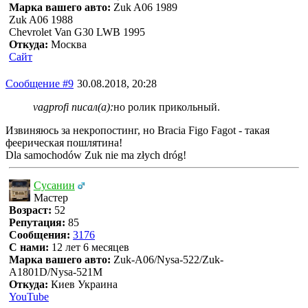
Марка вашего авто:
Zuk A06 1989
Zuk A06 1988
Chevrolet Van G30 LWB 1995
Откуда:
Москва
Сайт
Сообщение #9
30.08.2018, 20:28
vagprofi писал(а):
но ролик прикольный.
Извиняюсь за некропостинг, но Bracia Figo Fagot - такая
феерическая пошлятина!
Dla samochodów Zuk nie ma złych dróg!
Сусанин
Мастер
Возраст:
52
Репутация:
85
Сообщения:
3176
С нами:
12 лет 6 месяцев
Марка вашего авто:
Zuk-A06/Nysa-522/Zuk-
A1801D/Nysa-521M
Откуда:
Киев Украина
YouTube