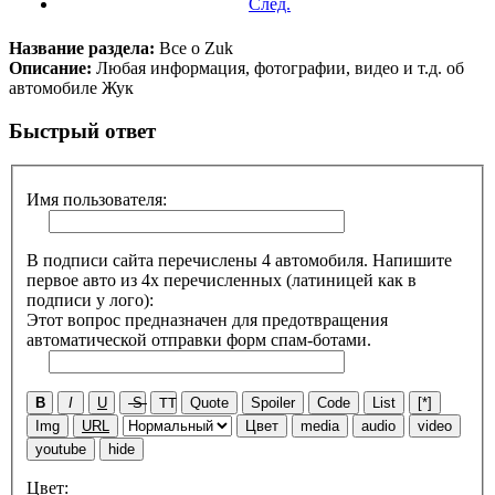
След.
Название раздела:
Все о Zuk
Описание:
Любая информация, фотографии, видео и т.д. об
автомобиле Жук
Быстрый ответ
Имя пользователя:
В подписи сайта перечислены 4 автомобиля. Напишите
первое авто из 4х перечисленных (латиницей как в
подписи у лого):
Этот вопрос предназначен для предотвращения
автоматической отправки форм спам-ботами.
B
I
U
S
TT
Quote
Spoiler
Code
List
[*]
Img
URL
Цвет
media
audio
video
youtube
hide
Цвет: