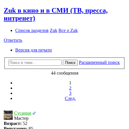
Zuk в кино и в СМИ (ТВ, пресса,
интренет)
Список разделов
Zuk
Все о Zuk
Ответить
Версия для печати
Расширенный поиск
Поиск
44 сообщения
1
2
3
След.
Сусанин
Мастер
Возраст:
52
Репутация:
85