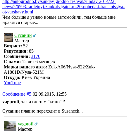
http://autogrodno.by/sunday-grodno-festival/sunday-2014/22-
news/2/6593-raritetnyj-zhuk-dvigatel-m-20-pobeda-i-transmissiya-
ot-varshavy.html
Чем больше я узнаю новые автомобили, тем больше мне
нравятся старые...
Сусанин
Мастер
Возраст:
52
Репутация:
85
Сообщения:
3176
С нами:
12 лет 6 месяцев
Марка вашего авто:
Zuk-A06/Nysa-522/Zuk-
A1801D/Nysa-521M
Откуда:
Киев Украина
YouTube
Сообщение #5
02.09.2015, 12:55
vagprofi
, так а где там "кино" ?
Сусанин плавно переходит в Susaneck...
vagprofi
Мастер