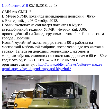
Сообщение #10
05.10.2018, 22:53
СМИ так СМИ!!!
В Музее УГМК появился легендарный польский «Жук».
г. Екатеринбург. 03 Октября 2018.
Новый экспонат из соцлагеря появился в Музее
автомобильной техники УГМК – фургон Zuk-A06,
произведённый на Заводе грузовых автомобилей в польском
городе Люблине.
Новый музейный экземпляр до начала 90-х работал на
московской мебельной фабрике, после чего надолго «встал в
гараж». Теперь он дополнил коллекцию фургонов и
микроавтобусов, ездивших по советским дорогам в 60-е – 80-е
годы: это Nysa 522T, ЕРАЗ-762В и РАФ-22031.
оригинал статьи тут:
http://www.obltv.ru/news/culture/v-muzee-
ugmk-poyavilsya-legendarnyy-polskiy-zhuk/