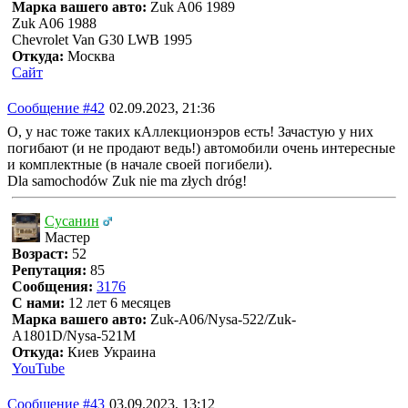
Марка вашего авто:
Zuk A06 1989
Zuk A06 1988
Chevrolet Van G30 LWB 1995
Откуда:
Москва
Сайт
Сообщение #42
02.09.2023, 21:36
О, у нас тоже таких кАллекционэров есть! Зачастую у них
погибают (и не продают ведь!) автомобили очень интересные
и комплектные (в начале своей погибели).
Dla samochodów Zuk nie ma złych dróg!
Сусанин
Мастер
Возраст:
52
Репутация:
85
Сообщения:
3176
С нами:
12 лет 6 месяцев
Марка вашего авто:
Zuk-A06/Nysa-522/Zuk-
A1801D/Nysa-521M
Откуда:
Киев Украина
YouTube
Сообщение #43
03.09.2023, 13:12