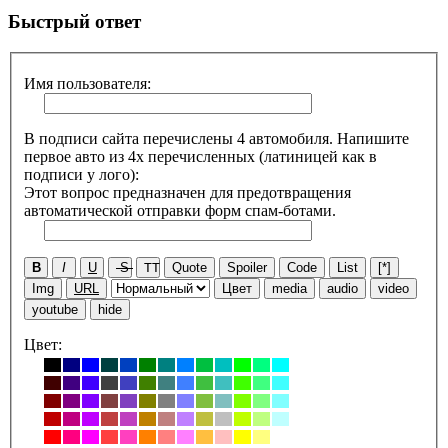
Быстрый ответ
Имя пользователя:
В подписи сайта перечислены 4 автомобиля. Напишите
первое авто из 4х перечисленных (латиницей как в
подписи у лого):
Этот вопрос предназначен для предотвращения
автоматической отправки форм спам-ботами.
B
I
U
S
TT
Quote
Spoiler
Code
List
[*]
Img
URL
Цвет
media
audio
video
youtube
hide
Цвет: