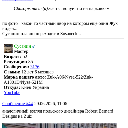
Chasopis писал(а):
часть - кочует по на парковкам
по фото - какой то частный двор на котором еще один Жук
виден...
Сусанин плавно переходит в Susaneck...
Сусанин
Мастер
Возраст:
52
Репутация:
85
Сообщения:
3176
С нами:
12 лет 6 месяцев
Марка вашего авто:
Zuk-A06/Nysa-522/Zuk-
A1801D/Nysa-521M
Откуда:
Киев Украина
YouTube
Сообщение #44
29.06.2026, 11:06
аналогичный взгляд польского дизайнера Robert Bernard
Designs на Zuk: