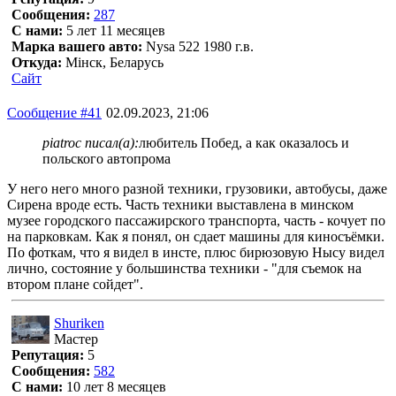
Сообщения:
287
С нами:
5 лет 11 месяцев
Марка вашего авто:
Nysa 522 1980 г.в.
Откуда:
Мінск, Беларусь
Сайт
Сообщение #41
02.09.2023, 21:06
piatroc писал(а):
любитель Побед, а как оказалось и
польского автопрома
У него него много разной техники, грузовики, автобусы, даже
Сирена вроде есть. Часть техники выставлена в минском
музее городского пассажирского транспорта, часть - кочует по
на парковкам. Как я понял, он сдает машины для киносъёмки.
По фоткам, что я видел в инсте, плюс бирюзовую Нысу видел
лично, состояние у большинства техники - "для съемок на
втором плане сойдет".
Shuriken
Мастер
Репутация:
5
Сообщения:
582
С нами:
10 лет 8 месяцев