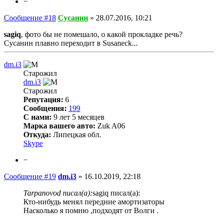
−
Сообщение #18
Сусанин
»
28.07.2016, 10:21
sagiq
, фото бы не помешало, о какой прокладке речь?
Сусанин плавно переходит в Susaneck...
dm.i3
Старожил
dm.i3
Старожил
Репутация:
6
Сообщения:
199
С нами:
9 лет 5 месяцев
Марка вашего авто:
Zuk A06
Откуда:
Липецкая обл.
Skype
−
Сообщение #19
dm.i3
»
16.10.2019, 22:18
Tarpanovod писал(а):
sagiq писал(а):
Кто-нибудь менял передние амортизаторы
Насколько я помню ,подходят от Волги .