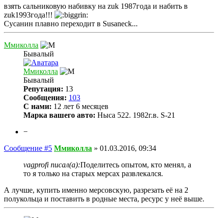
взять сальниковую набивку на zuk 1987года и набить в
zuk1993года!!!
Сусанин плавно переходит в Susaneck...
Ммиколла
Бывалый
Ммиколла
Бывалый
Репутация:
13
Сообщения:
103
С нами:
12 лет 6 месяцев
Марка вашего авто:
Ныса 522. 1982г.в. S-21
−
Сообщение #5
Ммиколла
»
01.03.2016, 09:34
vagprofi писал(а):
Поделитесь опытом, кто менял, а
то я только на старых мерсах развлекался.
А лучше, купить именно мерсовскую, разрезать её на 2
полукольца и поставить в родные места, ресурс у неё выше.