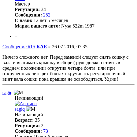
Мастер
Репутация:
34
Сообщения:
252
С нами:
12 лет 5 месяцев
Марка вашего авто:
Nysa 522m 1987
−
Сообщение #15
KAE
»
26.07.2016, 07:35
Ничего сложного нет. Перед заменой следует снять сошку с
вала и вынимать крышку в сборе ( руль должен стоять в
среднем положении) открутив четыре болта, или при
открученных четырех болтах вкручивать регулировочный
винт вала сошки пока крышка не освободиться. Удачи!
sagiq
Начинающий
sagiq
Начинающий
Возраст:
35
Репутация:
2
Сообщения:
73
С нами:
10 лет 6 месяцев