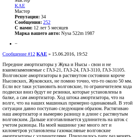
Мастер
KAE
Мастер
Репутация:
34
Сообщения:
252
С нами:
12 лет 5 месяцев
Марка вашего авто:
Nysa 522m 1987
−
Сообщение #12
KAE
»
15.06.2016, 19:52
Передние амортизаторы у Жука и Нысы - свои и не
взаимозаменяемые с ГАЗ-21, ГАЗ-24, ГАЗ-3110, ГАЗ-31105.
Волговские амортизаторы в растянутом состоянии короче
Нысовских, Жуковских, не помню точно, что-то около 50 мм.
Если все таки установить волговские, то ограничителем хода
подвески вниз будут не резинки, которые установлены в
балке, а сам амортизатор. Ход штока амортизатора, что на
волге, что на наших машинках примерно одинаковый. В этой
ситуации давно поступаю следующим образом. Растягиваю
наш амортизатор и вымеряю разницу в длине с растянутым
волговским. Дальше изготавливается удлинитель на шток с
учетом разницы. На моей машинке уже много лет и
километров установлены газомасляные волговские
амортизаторы с удлинителями. Приходилось пару раз менять