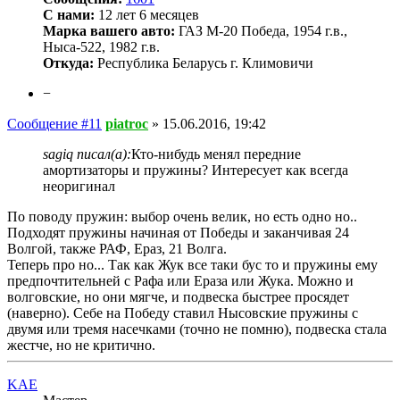
С нами:
12 лет 6 месяцев
Марка вашего авто:
ГАЗ М-20 Победа, 1954 г.в.,
Ныса-522, 1982 г.в.
Откуда:
Республика Беларусь г. Климовичи
−
Сообщение #11
piatroc
»
15.06.2016, 19:42
sagiq писал(а):
Кто-нибудь менял передние
амортизаторы и пружины? Интересует как всегда
неоригинал
По поводу пружин: выбор очень велик, но есть одно но..
Подходят пружины начиная от Победы и заканчивая 24
Волгой, также РАФ, Ераз, 21 Волга.
Теперь про но... Так как Жук все таки бус то и пружины ему
предпочтительней с Рафа или Ераза или Жука. Можно и
волговские, но они мягче, и подвеска быстрее просядет
(наверно). Себе на Победу ставил Нысовские пружины с
двумя или тремя насечками (точно не помню), подвеска стала
жестче, но не критично.
KAE