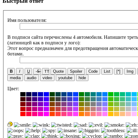
Быстрый ответ
Имя пользователя:
В подписи сайта перечислены 4 автомобиля. Напишите треть
(латиницей как в подписи у лого):
Этот вопрос предназначен для предотвращения автоматическ
ботами.
B
I
U
S
TT
Quote
Spoiler
Code
List
[*]
Img
media
audio
video
youtube
hide
Цвет: