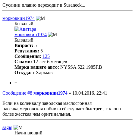
Сусанин плавно переходит в Susaneck...
морковкин1974
Бывалый
морковкин1974
Бывалый
Возраст:
51
Репутация:
5
Сообщения:
125
С нами:
12 лет 6 месяцев
Марка вашего авто:
NYSSA 522 1985Г.В
Откуда:
г.Харьков
−
Сообщение #8
морковкин1974
»
10.04.2016, 22:41
Если на коленвалу заводская маслосгонная
насечка,мерсовская набивка её скушает быстрее , т.к. она
более жёсткая чем оригинальная.
sagiq
Начинающий