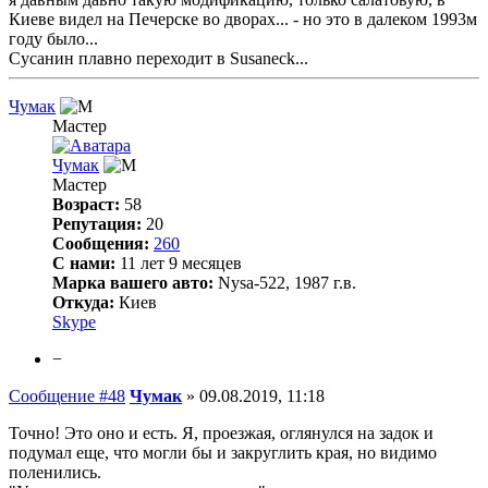
Киеве видел на Печерске во дворах... - но это в далеком 1993м
году было...
Сусанин плавно переходит в Susaneck...
Чумак
Мастер
Чумак
Мастер
Возраст:
58
Репутация:
20
Сообщения:
260
С нами:
11 лет 9 месяцев
Марка вашего авто:
Nysa-522, 1987 г.в.
Откуда:
Киев
Skype
−
Сообщение #48
Чумак
»
09.08.2019, 11:18
Точно! Это оно и есть. Я, проезжая, оглянулся на задок и
подумал еще, что могли бы и закруглить края, но видимо
поленились.