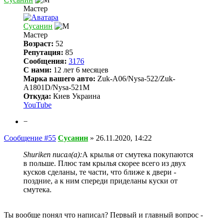
Мастер
Сусанин
Мастер
Возраст:
52
Репутация:
85
Сообщения:
3176
С нами:
12 лет 6 месяцев
Марка вашего авто:
Zuk-A06/Nysa-522/Zuk-
A1801D/Nysa-521M
Откуда:
Киев Украина
YouTube
−
Сообщение #55
Сусанин
»
26.11.2020, 14:22
Shuriken писал(а):
А крылья от смутека покупаются
в польше. Плюс там крылья скорее всего из двух
кусков сделаны, те части, что ближе к двери -
поздние, а к ним спереди приделаны куски от
смутека.
Ты вообще понял что написал? Первый и главный вопрос -