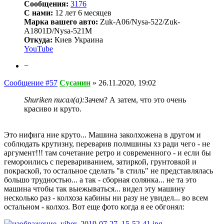
Сообщения:
3176
С нами:
12 лет 6 месяцев
Марка вашего авто:
Zuk-A06/Nysa-522/Zuk-
A1801D/Nysa-521M
Откуда:
Киев Украина
YouTube
−
Сообщение #57
Сусанин
»
26.11.2020, 19:02
Shuriken писал(а):
Зачем? А затем, что это очень
красиво и круто.
Это нифига ние круто... Машина заколхожена в другом и
соблюдать крутизну, переварив полмшины хз ради чего - не
аргумент!!! там сочетание ретро и современного - и если бы
гемороились с перевариванием, затиркой, грунтовкой и
покраской, то остальное сделать "в стиль" не представлялась
большо трудностью... а так - сборная солянка... не та это
машина чтобы так выежываться... видел эту машину
несколько раз - колхоза кабины ни разу не увидел... во всем
остальном - колхоз. Вот еще фото когда я ее обгонял: