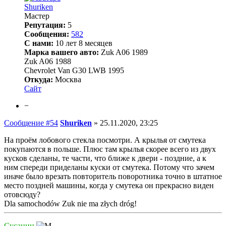
Shuriken
Мастер
Репутация:
5
Сообщения:
582
С нами:
10 лет 8 месяцев
Марка вашего авто:
Zuk A06 1989
Zuk A06 1988
Chevrolet Van G30 LWB 1995
Откуда:
Москва
Сайт
−
Сообщение #54
Shuriken
»
25.11.2020, 23:25
На проём лобового стекла посмотри. А крылья от смутека
покупаются в польше. Плюс там крылья скорее всего из двух
кусков сделаны, те части, что ближе к двери - поздние, а к
ним спереди приделаны куски от смутека. Потому что зачем
иначе было врезать повторитель поворотника точно в штатное
место поздней машины, когда у смутека он прекрасно виден
отовсюду?
Dla samochodów Zuk nie ma złych dróg!
Сусанин