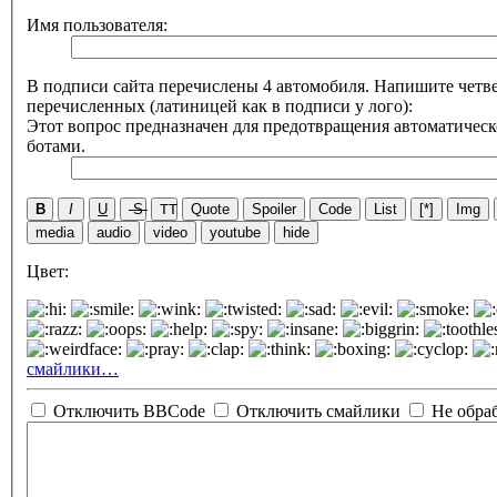
Имя пользователя:
В подписи сайта перечислены 4 автомобиля. Напишите четве
перечисленных (латиницей как в подписи у лого):
Этот вопрос предназначен для предотвращения автоматическ
ботами.
B
I
U
S
TT
Quote
Spoiler
Code
List
[*]
Img
media
audio
video
youtube
hide
Цвет:
смайлики…
Отключить BBCode
Отключить смайлики
Не обра