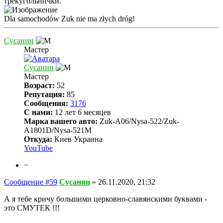
трекугольнички.
Dla samochodów Zuk nie ma złych dróg!
Сусанин
Мастер
Сусанин
Мастер
Возраст:
52
Репутация:
85
Сообщения:
3176
С нами:
12 лет 6 месяцев
Марка вашего авто:
Zuk-A06/Nysa-522/Zuk-
A1801D/Nysa-521M
Откуда:
Киев Украина
YouTube
−
Сообщение #59
Сусанин
»
26.11.2020, 21:32
А я тебе кричу большими церковно-славянскими буквами -
это СМУТЕК !!!