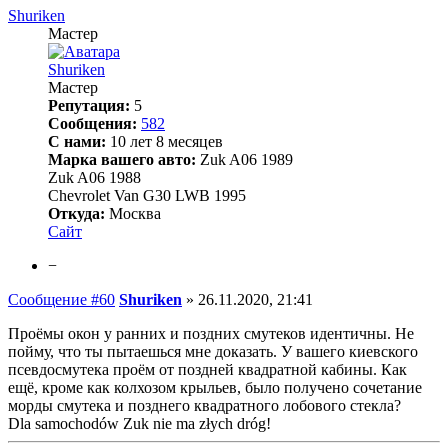
Shuriken
Мастер
Shuriken
Мастер
Репутация:
5
Сообщения:
582
С нами:
10 лет 8 месяцев
Марка вашего авто:
Zuk A06 1989
Zuk A06 1988
Chevrolet Van G30 LWB 1995
Откуда:
Москва
Сайт
−
Сообщение #60
Shuriken
»
26.11.2020, 21:41
Проёмы окон у ранних и поздних смутеков идентичны. Не
пойму, что ты пытаешься мне доказать. У вашего киевского
псевдосмутека проём от поздней квадратной кабины. Как
ещё, кроме как колхозом крыльев, было получено сочетание
морды смутека и позднего квадратного лобового стекла?
Dla samochodów Zuk nie ma złych dróg!