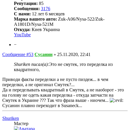
Репутация:
85
Сообщения:
3176
С нами:
12 лет 6 месяцев
Марка вашего авто:
Zuk-A06/Nysa-522/Zuk-
A1801D/Nysa-521M
Откуда:
Киев Украина
YouTube
−
Сообщение #53
Сусанин
»
25.11.2020, 22:41
Shuriken писал(а):
Это не смутек, это переделка из
квадратного,
Приводи факты переделки а не пусто пиздеж... в чем
переделки, а не оригинал Смутек?...
Да и переделывать квадратный в Смутек, а не наоборот - это
на голову не одеть какая переделка - откуда запчасти на
Смутек в Украине ??? Так что фраза выше - ниочем...
Сусанин плавно переходит в Susaneck...
Shuriken
Мастер