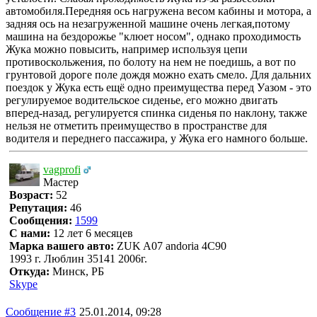
автомобиля.Передняя ось нагружена весом кабины и мотора, а
задняя ось на незагруженной машине очень легкая,потому
машина на бездорожье "клюет носом", однако проходимость
Жука можно повысить, например используя цепи
противоскольжения, по болоту на нем не поедишь, а вот по
грунтовой дороге поле дождя можно ехать смело. Для дальних
поездок у Жука есть ещё одно преимущества перед Уазом - это
регулируемое водительское сиденье, его можно двигать
вперед-назад, регулируется спинка сиденья по наклону, также
нельзя не отметить преимущество в пространстве для
водителя и переднего пассажира, у Жука его намного больше.
vagprofi
Мастер
Возраст:
52
Репутация:
46
Сообщения:
1599
С нами:
12 лет 6 месяцев
Марка вашего авто:
ZUK A07 andoria 4C90
1993 г. Люблин 35141 2006г.
Откуда:
Минск, РБ
Skype
Сообщение #3
25.01.2014, 09:28