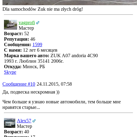
Dla samochodów Zuk nie ma złych dróg!
vagprofi
Мастер
Возраст:
52
Репутация:
46
Сообщения:
1599
С нами:
12 лет 6 месяцев
Марка вашего авто:
ZUK A07 andoria 4C90
1993 г. Люблин 35141 2006г.
Откуда:
Минск, РБ
Skype
Сообщение #10
24.11.2015, 07:58
Да, подвеска нескромная ))
Чем больше я узнаю новые автомобили, тем больше мне
нравятся старые...
Alex57
Мастер
Возраст:
40