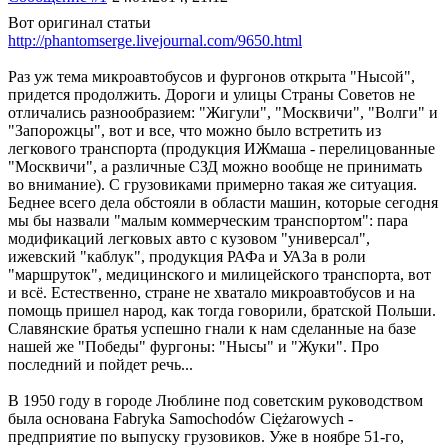
Вот оригинал статьи
http://phantomserge.livejournal.com/9650.html
Раз уж тема микроавтобусов и фургонов открыта "Нысой",
придется продолжить. Дороги и улицы Страны Советов не
отличались разнообразием: "Жигули", "Москвичи", "Волги" и
"Запорожцы", вот и все, что можно было встретить из
легкового транспорта (продукция ИЖмаша - перелицованные
"Москвичи", а различные СЗД можно вообще не принимать
во внимание). С грузовиками примерно такая же ситуация.
Беднее всего дела обстояли в области машин, которые сегодня
мы бы назвали "малым коммерческим транспортом": пара
модификаций легковых авто с кузовом "универсал",
ижевский "каблук", продукция РАФа и УАЗа в роли
"маршруток", медицинского и милицейского транспорта, вот
и всё. Естественно, стране не хватало микроавтобусов и на
помощь пришел народ, как тогда говорили, братской Польши.
Славянские братья успешно гнали к нам сделанные на базе
нашей же "Победы" фургоны: "Нысы" и "Жуки". Про
последний и пойдет речь...
В 1950 году в городе Люблине под советским руководством
была основана Fabryka Samochodów Ciężarowych -
предприятие по выпуску грузовиков. Уже в ноябре 51-го,