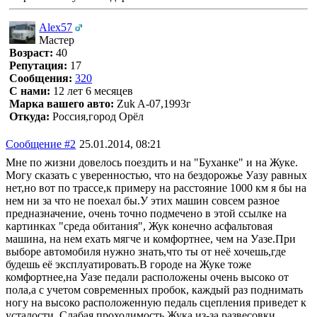
Alex57
Мастер
Возраст:
40
Репутация:
17
Сообщения:
320
С нами:
12 лет 6 месяцев
Марка вашего авто:
Zuk A-07,1993г
Откуда:
Россия,город Орёл
Сообщение #2
25.01.2014, 08:21
Мне по жизни довелось поездить и на "Буханке" и на Жуке.
Могу сказать с уверенностью, что на бездорожье Уазу равных
нет,но вот по трассе,к примеру на расстояние 1000 км я бы на
нем ни за что не поехал бы.У этих машин совсем разное
предназначение, очень точно подмечено в этой ссылке на
картинках "среда обитания", Жук конечно асфальтовая
машина, на нем ехать мягче и комфортнее, чем на Уазе.При
выборе автомобиля нужно знать,что ты от неё хочешь,где
будешь её эксплуатировать.В городе на Жуке тоже
комфортнее,на Уазе педали расположены очень высоко от
пола,а с учетом современных пробок, каждый раз поднимать
ногу на высоко расположенную педаль сцепления приведет к
усталости. Слабая проходимость Жука из-за развесовки