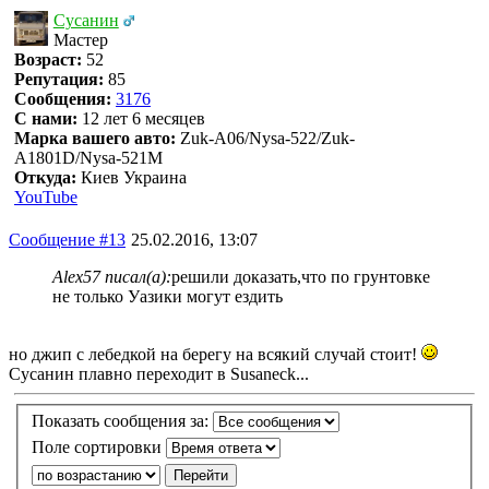
Сусанин
Мастер
Возраст:
52
Репутация:
85
Сообщения:
3176
С нами:
12 лет 6 месяцев
Марка вашего авто:
Zuk-A06/Nysa-522/Zuk-
A1801D/Nysa-521M
Откуда:
Киев Украина
YouTube
Сообщение #13
25.02.2016, 13:07
Alex57 писал(а):
решили доказать,что по грунтовке
не только Уазики могут ездить
но джип с лебедкой на берегу на всякий случай стоит!
Сусанин плавно переходит в Susaneck...
Показать сообщения за:
Поле сортировки