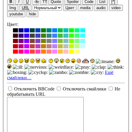
B
I
U
S
TT
Quote
Spoiler
Code
List
[*]
Img
URL
Цвет
media
audio
video
youtube
hide
Цвет:
Ещё
смайлики…
Отключить BBCode
Отключить смайлики
Не
обрабатывать URL