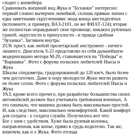
сходит с конвейера
Сравнивать внешний вид Жука и "Буханки" интересно:
первый словно вычерчен линейкой, сплошь прямые линии с
едва заметными скруглениями: мода конца шестидесятых
(вспомните, к примеру, ВАЗ-2101, он же ФИАТ-124); вторая
же полностью оправдывает свое прозвище, никаких рубленых
граней, округлости и припухлости - и правда сдобная
"буханка". Заглянем внутрь:
ZUK прост, как любой пролетарский инструмент - ничего
лишнего. Двигатель S-21 представлял из себя дальнейшую
модернизацию мотора M-20, ставившегося на "Победы" и
"Варшавы". Фото с форума польских любителей Нысы и
Жука
Шкалы спидометра, градуированной до 120 км/ч, было более
чем достаточно. Даже в пору молодости Жуки могли развить
не более сотни. Фото с форума польских любителей Нысы и
Жука
УАЗ, кроме всего прочего, при разработке большинства своих
автомобилей должен был учитывать требования военных. А
это означало, что машина должна быть максимально простой.
И, как следствие, максимально некомфортной. Какой комфорт
для солдата - у солдата служба. Получилось вот что:
Бог с ним с удобством. Хуже была рулевая колонка,
направленная, как копье, прямо в грудь водителю. Так же,
впрочем, как и у Жука. Фото отсюда