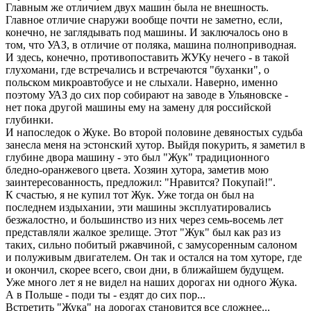
Главным же отличием двух машин была не внешность.
Главное отличие снаружи вообще почти не заметно, если,
конечно, не заглядывать под машины. И заключалось оно в
том, что УАЗ, в отличие от поляка, машина полноприводная.
И здесь, конечно, противопоставить ЖУКу нечего - в такой
глухомани, где встречались и встречаются "буханки", о
польском микроавтобусе и не слыхали. Наверно, именно
поэтому УАЗ до сих пор собирают на заводе в Ульяновске -
нет пока другой машины ему на замену для российской
глубинки.
И напоследок о Жуке. Во второй половине девяностых судьба
занесла меня на эстонский хутор. Выйдя покурить, я заметил в
глубине двора машину - это был "Жук" традиционного
бледно-оранжевого цвета. Хозяин хутора, заметив мою
заинтересованность, предложил: "Нравится? Покупай!".
К счастью, я не купил тот Жук. Уже тогда он был на
последнем издыхании, эти машины эксплуатировались
безжалостно, и большинство из них через семь-восемь лет
представляли жалкое зрелище. Этот "Жук" был как раз из
таких, сильно побитый ржавчиной, с замусоренным салоном
и полуживым двигателем. Он так и остался на том хуторе, где
и окончил, скорее всего, свои дни, в ближайшем будущем.
Уже много лет я не видел на наших дорогах ни одного Жука.
А в Польше - поди ты - ездят до сих пор...
Встретить "Жука" на дорогах становится все сложнее...