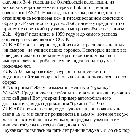
аккурат к 34-й годовщине Октябрьской революции, из
заводских ворот выезжает первый Lublin-51 - копия
советского ГАЗ-51. Надо отдать полякам должное, они не
ограничились копированием и тиражированием советских
образцов. Известность и успех Люблинскому предприятию
принес не советский грузовик, а микроавтобус с названием
Zuk. "Жуки" появились в 1959 году и до самого распада
соцлагеря поставлялись в СССР.
ZUK A07 стал, наверно, одной из самых распространенных
"иномарок" на улицах наших городов. Некоторые из них все
еще докатывают свои километры по окраинам бывшей
империи, хотя в Прибалтике я не видел их на ходу уже
несколько лет.
ZUK-A07 - микроавтобус, фургон, полицейский и
медицинский транспорт: в Польше он использовался во всех
сферах
В "соперники" Жуку возьмем знаменитую "буханку" -
УАЗ-452. Среди прочего, любопытна она тем, что выпускается
и по сей день! Вот уж яркий пример автомобильного
долгожителя, ведь год рождения "буханки" - 1965.
ZUK A07 прожил не такую долгую жизнь, он появился на
свет в 1970-м и снят с производства в 1998-м. Тоже не так уж
мало по автомобильным меркам, но рядом с ульяновским
микроавтобусом выглядит бледновато :-)
"Буханка" появилась на пять лет раньше "Жука". И до сих пор