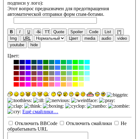
подписи у лого):
Этот вопрос предназначен для предотвращения
автоматической отправки форм спам-ботами.
B
I
U
S
TT
Quote
Spoiler
Code
List
[*]
Img
URL
Цвет
media
audio
video
youtube
hide
Цвет:
Ещё смайлики…
Отключить BBCode
Отключить смайлики
Не
обрабатывать URL