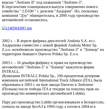
версии "Люблин II" под названием "Люблин-3".
В перспективе планировался выпуск совершенно нового
семейства " LD100 " с дизелем "Андория". Но, поскольку
компания "Дэу" обанкротилась, в 2000 году производство
автомобилей остановилось.
2002 г. – В апреле фабрика двигателей Andoria S.A. из г.
Андрыхова совместно с новой фирмой Andoria Motor Sp.
Z.o.o. возобновили производство "Люблин-3" и "Хонкер" на
территории бывшего Daewoo Polska Sp. Z.o.o.
2003 г. – 16 декабря фабрику и права на производство
автомобилей "Люблин-3" и "Хонкер" выкупила фирма
INTRALL.
(Компания INTRALL Polska Sp., 100-процентная дочерняя
компания английской International Truck Alliance (ITA), была
образована в 2003 г. на базе завода Daewoo в Люблине
(Польша) после победы ITA в тендере на покупку прав на
производство коммерческих автомобилей Lublin).
Пару раз производство Lublin организовывали в Белоруссии,
сначала на заводе БелАЗ в 1994 году, а потом в 2004-м в