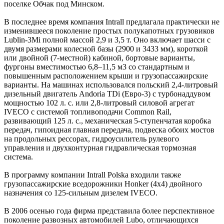
поселке Обчак под Минском.
В последнее время компания Intrall предлагала практически не
изменившееся поколение простых полукапотных грузовиков
Lublin-3Mi полной массой 2,9 и 3,5 т. Оно включает шасси с
двумя размерами колесной базы (2900 и 3433 мм), короткой
или двойной (7-местной) кабиной, бортовые варианты,
фургоны вместимостью 6,8–11,5 м3 со стандартным и
повышенным расположением крыши и грузопассажирские
варианты. На машинах использовался польский 2,4-литровый
дизельный двигатель Andoria TDi (Eвро-3) с турбонаддувом
мощностью 102 л. с. или 2,8-литровый силовой агрегат
IVECO с системой топливоподачи Common Rail,
развивающий 125 л. с., механическая 5-ступенчатая коробка
передач, гипоидная главная передача, подвеска обоих мостов
на продольных рессорах, гидроусилитель рулевого
управления и двухконтурная гидравлическая тормозная
система.
В программу компании Intrall Polska входили также
грузопассажирские вседорожники Honker (4х4) двойного
назначения со 125-сильным дизелем IVECO.
В 2006 осенью года фирма представила более перспективное
поколение развозных автомобилей Lubo, отличающихся