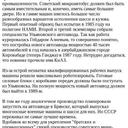
промышленности. Советский микроавтобус должен был быть
самым вместительным и, конечно, иметь самые большие
двери. Но в гамме машин имелось большое число
разнообразных вариантов исполнения шасси и кузова.
Первый опытный образец был испытан в 1985 году на
полигоне НАМИ. Второй и третий экземпляры собрали
специалисты Ульяновского автозавода. Так как работа
курировалась Гейдаром Алиевым, то совершенно понятно,
что постройка нового автозавода мощностью 40 тысяч
автомобилей в год началась в азербайджанском городе
Кировабаде (теперь Ганджа) в 1987 году. Нетрудно догадаться,
что новинке прочили имя КиАЗ.
Из-за острой нехватки квалифицированных рабочих выпуск
машины решили максимально роботизировать. Готовые
силовые блоки с коробками передач должны были поступать
из Ульяновска. На полную мощность новый автозавод должен
был выйти к 1989-м.
В том же году аналогичное производство планировали
запустить на автозаводе в Брянске, который выпускал
многоосные военные машины и шасси для них. Но СССР
переживал не самые лучшие времена.
Вдобавок ко всему для укрепления "братских и
промышленных" связей производство советского мини-