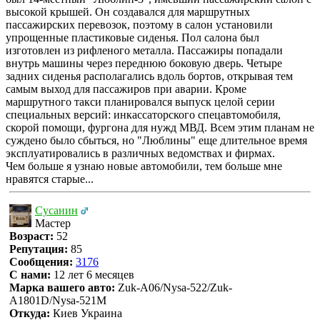
высокой крышей. Он создавался для маршрутных
пассажирских перевозок, поэтому в салон установили
упрощенные пластиковые сиденья. Пол салона был
изготовлен из рифленого металла. Пассажиры попадали
внутрь машины через переднюю боковую дверь. Четыре
задних сиденья располагались вдоль бортов, открывая тем
самым выход для пассажиров при аварии. Кроме
маршрутного такси планировался выпуск целой серии
специальных версий: инкассаторского спецавтомобиля,
скорой помощи, фургона для нужд МВД. Всем этим планам не
суждено было сбыться, но "Люблины" еще длительное время
эксплуатировались в различных ведомствах и фирмах.
Чем больше я узнаю новые автомобили, тем больше мне
нравятся старые...
Сусанин
Мастер
Возраст:
52
Репутация:
85
Сообщения:
3176
С нами:
12 лет 6 месяцев
Марка вашего авто:
Zuk-A06/Nysa-522/Zuk-
A1801D/Nysa-521M
Откуда:
Киев Украина