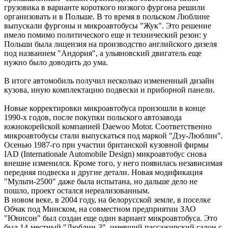
грузовика в варианте короткого низкого фургона решили
организовать и в Польше. В то время в польском Люблине
выпускали фургоны и микроавтобусы "Жук". Это решение
имело помимо политического еще и технический резон: у
Польши была лицензия на производство английского дизеля
под названием "Андория", а ульяновский двигатель еще
нужно было доводить до ума.
В итоге автомобиль получил несколько измененный дизайн
кузова, иную комплектацию подвески и приборной панели.
Новые корректировки микроавтобуса произошли в конце
1990-х годов, после покупки польского автозавода
южнокорейской компанией Daewoo Motor. Соответственно
микроавтобусы стали выпускаться под маркой "Дэу-Люблин".
Осенью 1987-го при участии британской кузовной фирмы
IAD (Internationale Automobile Design) микроавтобус снова
внешне изменился. Кроме того, у него появилась независимая
передняя подвеска и другие детали. Новая модификация
"Мульти-2500" даже была испытана, но дальше дело не
пошло, проект остался нереализованным.
В новом веке, в 2004 году, на белорусской земле, в поселке
Обчак под Минском, на совместном предприятии ЗАО
"Юнисон" был создан еще один вариант микроавтобуса. Это
был 14-местный "Люблин-3", имевший пассажирский салон c