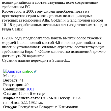
новым дизайном и соответствующих всем современным
требованиям ЕС.
Кроме того, в 2006 году фирма приобрела права на
производство серии многоцелевых полноприводных
грузовых автомобилей Alfa, Golden и Grand полной массой
10–18 т, разработанных несколько лет назад чешским заводом
Praga Caslav.
В 2007 году предполагалось начать выпуск более тяжелых
моделей Lublin полной массой 4,6 т, новых длиннобазных
шасси и устанавливать силовые агрегаты, соответствующие
требованиям Eврo-4. Общее количество исполнений должно
достигнуть 20 вариантов.
Сусанин плавно переходит в Susaneck...
piatroc
Мастер
Возраст:
41
Репутация:
40
Сообщения:
1601
С нами:
12 лет 6 месяцев
Марка вашего авто:
ГАЗ М-20 Победа, 1954
г.в., Ныса-522, 1982 г.в.
Откуда:
Республика Беларусь г. Климовичи