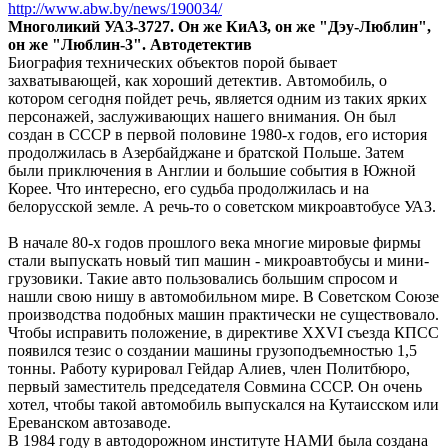
http://www.abw.by/news/190034/
Многоликий УАЗ-3727. Он же КиАЗ, он же "Дэу-Люблин",
он же "Люблин-3". Автодетектив
Биография технических объектов порой бывает
захватывающей, как хороший детектив. Автомобиль, о
котором сегодня пойдет речь, является одним из таких ярких
персонажей, заслуживающих нашего внимания. Он был
создан в СССР в первой половине 1980-х годов, его история
продолжилась в Азербайджане и братской Польше. Затем
были приключения в Англии и большие события в Южной
Корее. Что интересно, его судьба продолжилась и на
белорусской земле. А речь-то о советском микроавтобусе УАЗ.
В начале 80-х годов прошлого века многие мировые фирмы
стали выпускать новый тип машин - микроавтобусы и мини-
грузовики. Такие авто пользовались большим спросом и
нашли свою нишу в автомобильном мире. В Советском Союзе
производства подобных машин практически не существовало.
Чтобы исправить положение, в директиве XXVI съезда КПСС
появился тезис о создании машины грузоподъемностью 1,5
тонны. Работу курировал Гейдар Алиев, член Политбюро,
первый заместитель председателя Совмина СССР. Он очень
хотел, чтобы такой автомобиль выпускался на Кутаисском или
Ереванском автозаводе.
В 1984 году в автодорожном институте НАМИ была создана