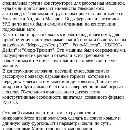
специальная группа конструкторов для работы над машиной,
куда были приглашены специалисты Ульяновского
автозавода. Главным конструктором проекта стал инженер из
Ульяновска Андриан Макаров. Ведь фургоны и грузовики
УАЗ на то время были самыми близкими по конструкции
подобными авто.
Как это часто практиковалось в работе над проектами, для
приобретения конструкторами знаний и опыта были куплены
за рубежом "Мерседес-Бенц 307", "Рено-Мастер", "ИВЕКО-
Дейли" и "Форд-Транзит". Эти машины были современными,
популярными на рынке и отвечали всем требованиям,
изложенным в техническом задании на новую советскую
машину.
В конструкцию заложили несущий кузов, зависимую
рессорную подвеску, барабанные тормоза, которые на
передних колесах затем заменили дисковыми. Двигателем
микроавтобуса должен был стать совершенно новый агрегат -
в основу 70-сильного атмосферного дизеля легли
конструктивные особенности двигателя, созданного фирмой
IVECO.
Основой гаммы малотоннажных грузовиков и
микроавтобусов предполагалось сделать высокую крышу и
длинную базу фургона. Эти параметры были, по сути,
требованиями Министерства автомобильной