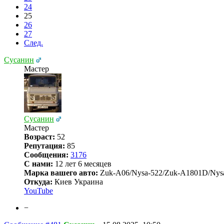
24
25
26
27
След.
Сусанин
Мастер
Сусанин
Мастер
Возраст:
52
Репутация:
85
Сообщения:
3176
С нами:
12 лет 6 месяцев
Марка вашего авто:
Zuk-A06/Nysa-522/Zuk-A1801D/Nys
Откуда:
Киев Украина
YouTube
−