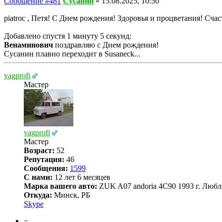
Сообщение #481
Сусанин
»
15.08.2025, 10:50
piatroc , Петя! С Днем рождения! Здоровья и процветания! Счас
Добавлено спустя 1 минуту 5 секунд:
Венаминович
поздравляю с Днем рождения!
Сусанин плавно переходит в Susaneck...
vagprofi
Мастер
vagprofi
Мастер
Возраст:
52
Репутация:
46
Сообщения:
1599
С нами:
12 лет 6 месяцев
Марка вашего авто:
ZUK A07 andoria 4C90 1993 г. Любл
Откуда:
Минск, РБ
Skype
−