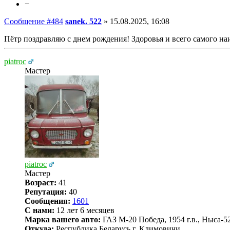
−
Сообщение #484
sanek. 522
»
15.08.2025, 16:08
Пётр поздравляю с днем рождения! Здоровья и всего самого на
piatroc
Мастер
piatroc
Мастер
Возраст:
41
Репутация:
40
Сообщения:
1601
С нами:
12 лет 6 месяцев
Марка вашего авто:
ГАЗ М-20 Победа, 1954 г.в., Ныса-522
Откуда:
Республика Беларусь г. Климовичи