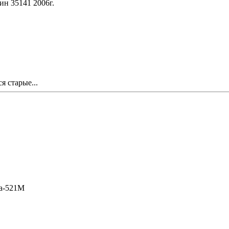
ин 35141 2006г.
я старые...
a-521M