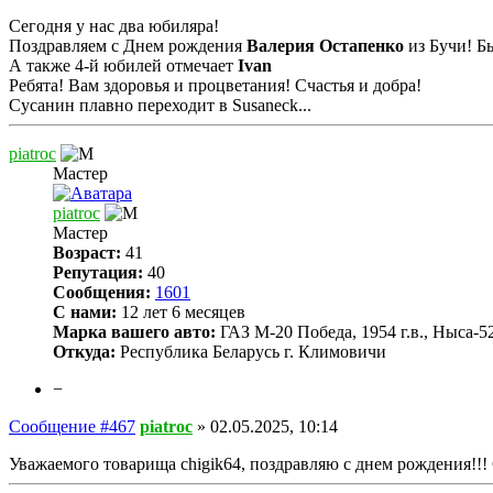
Сегодня у нас два юбиляра!
Поздравляем с Днем рождения
Валерия Остапенко
из Бучи! Бь
А также 4-й юбилей отмечает
Ivan
Ребята! Вам здоровья и процветания! Счастья и добра!
Сусанин плавно переходит в Susaneck...
piatroc
Мастер
piatroc
Мастер
Возраст:
41
Репутация:
40
Сообщения:
1601
С нами:
12 лет 6 месяцев
Марка вашего авто:
ГАЗ М-20 Победа, 1954 г.в., Ныса-522
Откуда:
Республика Беларусь г. Климовичи
−
Сообщение #467
piatroc
»
02.05.2025, 10:14
Уважаемого товарища chigik64, поздравляю с днем рождения!!! 