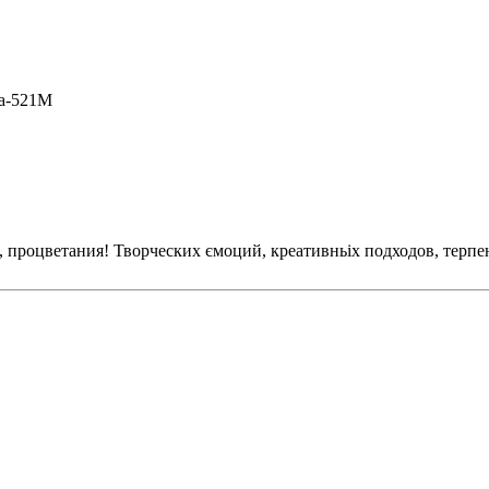
a-521M
я, процветания! Творческих ємоций, креативньіх подходов, терп