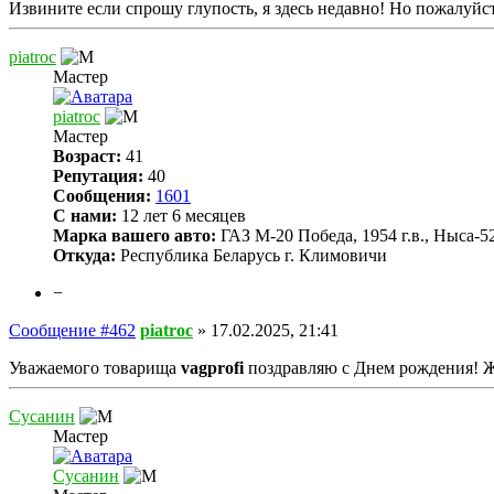
Извините если спрошу глупость, я здесь недавно! Но пожалуйст
piatroc
Мастер
piatroc
Мастер
Возраст:
41
Репутация:
40
Сообщения:
1601
С нами:
12 лет 6 месяцев
Марка вашего авто:
ГАЗ М-20 Победа, 1954 г.в., Ныса-522
Откуда:
Республика Беларусь г. Климовичи
−
Сообщение #462
piatroc
»
17.02.2025, 21:41
Уважаемого товарища
vagprofi
поздравляю с Днем рождения! Же
Сусанин
Мастер
Сусанин