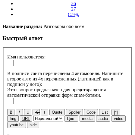
26
27
След.
Название раздела:
Разговоры обо всем
Быстрый ответ
Имя пользователя:
В подписи сайта перечислены 4 автомобиля. Напишите
второе авто из 4х перечисленных (латиницей как в
подписи у лого):
Этот вопрос предназначен для предотвращения
автоматической отправки форм спам-ботами.
B
I
U
S
TT
Quote
Spoiler
Code
List
[*]
Img
URL
Цвет
media
audio
video
youtube
hide