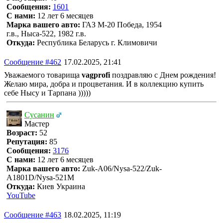
Сообщения:
1601
С нами:
12 лет 6 месяцев
Марка вашего авто:
ГАЗ М-20 Победа, 1954
г.в., Ныса-522, 1982 г.в.
Откуда:
Республика Беларусь г. Климовичи
Сообщение #462
17.02.2025, 21:41
Уважаемого товарища
vagprofi
поздравляю с Днем рождения!
Желаю мира, добра и процветания. И в коллекцию купить
себе Нысу и Тарпана )))))
Сусанин
Мастер
Возраст:
52
Репутация:
85
Сообщения:
3176
С нами:
12 лет 6 месяцев
Марка вашего авто:
Zuk-A06/Nysa-522/Zuk-
A1801D/Nysa-521M
Откуда:
Киев Украина
YouTube
Сообщение #463
18.02.2025, 11:19