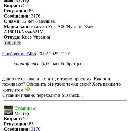
Мастер
Возраст:
52
Репутация:
85
Сообщения:
3176
С нами:
12 лет 6 месяцев
Марка вашего авто:
Zuk-A06/Nysa-522/Zuk-
A1801D/Nysa-521M
Откуда:
Киев Украина
YouTube
Сообщение #465
20.02.2025, 11:01
vagprofi писал(а):
Спасибо братцы!
давно не сльішали, кстати, о твоих проектах. Как они
поживают? Обновить бі нужно темки свои? Хоть каким то
контентом
Сусанин плавно переходит в Susaneck...
Сусанин
Мастер
Возраст:
52
Репутация:
85
Сообщения:
3176