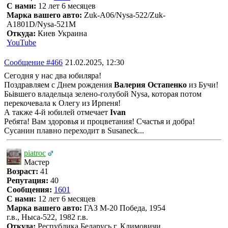
С нами:
12 лет 6 месяцев
Марка вашего авто:
Zuk-A06/Nysa-522/Zuk-
A1801D/Nysa-521M
Откуда:
Киев Украина
YouTube
Сообщение #466
21.02.2025, 12:30
Сегодня у нас два юбиляра!
Поздравляем с Днем рождения
Валерия Остапенко
из Бучи!
Бьівшего владельца зелено-голубой Nysa, которая потом
перекочевала к Олегу из Ирпеня!
А также 4-й юбилей отмечает
Ivan
Ребята! Вам здоровья и процветания! Счастья и добра!
Сусанин плавно переходит в Susaneck...
piatroc
Мастер
Возраст:
41
Репутация:
40
Сообщения:
1601
С нами:
12 лет 6 месяцев
Марка вашего авто:
ГАЗ М-20 Победа, 1954
г.в., Ныса-522, 1982 г.в.
Откуда:
Республика Беларусь г. Климовичи