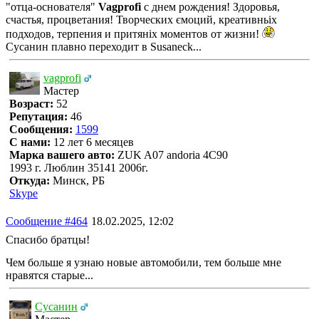
"отца-основателя"
Vagprofi
с днем рождения! Здоровья,
счастья, процветания! Творческих ємоций, креативньіх
подходов, терпения и притяніх моментов от жизни!
Сусанин плавно переходит в Susaneck...
vagprofi
Мастер
Возраст:
52
Репутация:
46
Сообщения:
1599
С нами:
12 лет 6 месяцев
Марка вашего авто:
ZUK A07 andoria 4C90
1993 г. Люблин 35141 2006г.
Откуда:
Минск, РБ
Skype
Сообщение #464
18.02.2025, 12:02
Спасибо братцы!
Чем больше я узнаю новые автомобили, тем больше мне
нравятся старые...
Сусанин