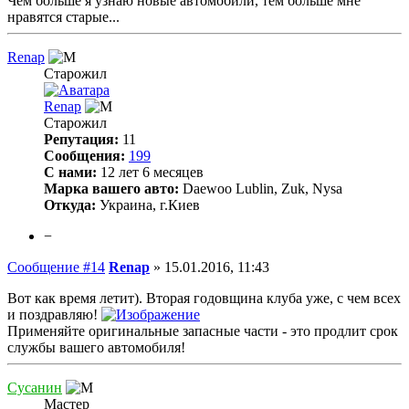
Чем больше я узнаю новые автомобили, тем больше мне
нравятся старые...
Renap
Старожил
Renap
Старожил
Репутация:
11
Сообщения:
199
С нами:
12 лет 6 месяцев
Марка вашего авто:
Daewoo Lublin, Zuk, Nysa
Откуда:
Украина, г.Киев
−
Сообщение #14
Renap
»
15.01.2016, 11:43
Вот как время летит). Вторая годовщина клуба уже, с чем всех
и поздравляю!
Применяйте оригинальные запасные части - это продлит срок
службы вашего автомобиля!
Сусанин
Мастер