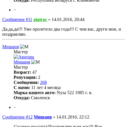
Откуда:
Республика Беларусь г. Климовичи
−
Сообщение #11
piatroc
»
14.01.2016, 20:44
Да,да,да!!! Уже пролетело два года!!! С чем вас, други мои, и
поздравляю.
Мишаня
Мастер
Мишаня
Мастер
Возраст:
47
Репутация:
2
Сообщения:
268
С нами:
11 лет 4 месяца
Марка вашего авто:
Nysa 522 1985 г. в.
Откуда:
Смоленск
−
Сообщение #12
Мишаня
»
14.01.2016, 22:12
Сусанин писал(а):
Поздравляю всех нас!!! Все