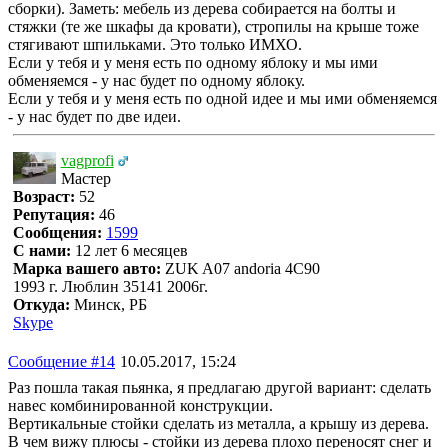
сборки). Заметь: мебель из дерева собирается на болты и
стяжки (те же шкафы да кровати), стропилы на крыше тоже
стягивают шпильками. Это только ИМХО.
Если у тебя и у меня есть по одному яблоку и мы ими
обменяемся - у нас будет по одному яблоку.
Если у тебя и у меня есть по одной идее и мы ими обменяемся
- у нас будет по две идеи.
vagprofi
Мастер
Возраст:
52
Репутация:
46
Сообщения:
1599
С нами:
12 лет 6 месяцев
Марка вашего авто:
ZUK A07 andoria 4C90
1993 г. Люблин 35141 2006г.
Откуда:
Минск, РБ
Skype
Сообщение #14
10.05.2017, 15:24
Раз пошла такая пьянка, я предлагаю другой вариант: сделать
навес комбинированной конструкции.
Вертикальные стойки сделать из металла, а крышу из дерева.
В чем вижу плюсы - стойки из дерева плохо переносят снег и