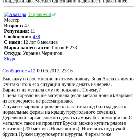
Поддерживаю. Металл однозначно надежнее и практичнее.
Tarpanovod
Мастер
Возраст:
47
Репутация:
11
Сообщения:
438
С нами:
12 лет 6 месяцев
Марка вашего авто:
Tarpan F 233
Откуда:
Украина Чернигов
Skype
Сообщение #12
09.05.2017, 23:16
Выскажу и свое мнение по этому поводу. Зная Алексея лично
,считаю что в его ситуации лучше делать из дерева.
Вариант из металла ему не подходит. Почему?
1-цена гораздо выше материала.(если металл новый).Вариант
из вторчермета не рассматриваю.
2-нужен сварщик ,приварить пластины под болты,сделать
нормальные фермы на крышу(треугольного сечения).
Деревяный каркас ,можно сделать самому без помощников.С
металлом такое не прокатит.Бруски можно купить рядом в
магазине (200 метров -Новая линия). Носи хоть под рукой
бруски.Нужен шуруповерт и шурупы. Фермы тоже