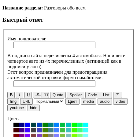
Название раздела:
Разговоры обо всем
Быстрый ответ
Имя пользователя:
В подписи сайта перечислены 4 автомобиля. Напишите
четвертое авто из 4х перечисленных (латиницей как в
подписи у лого):
Этот вопрос предназначен для предотвращения
автоматической отправки форм спам-ботами.
B
I
U
S
TT
Quote
Spoiler
Code
List
[*]
Img
URL
Цвет
media
audio
video
youtube
hide
Цвет: