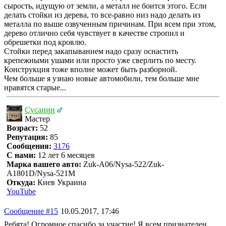
сырость, идущую от земли, а металл не боится этого. Если
делать стойки из дерева, то все-равно низ надо делать из
металла по выше озвученным причинам. При всем при этом,
дерево отлично себя чувствует в качестве стропил и
обрешетки под кровлю.
Стойки перед закапыванием надо сразу оснастить
крепежными ушами или просто уже сверлить по месту.
Конструкция тоже вполне может быть разборной.
Чем больше я узнаю новые автомобили, тем больше мне
нравятся старые...
Сусанин
Мастер
Возраст:
52
Репутация:
85
Сообщения:
3176
С нами:
12 лет 6 месяцев
Марка вашего авто:
Zuk-A06/Nysa-522/Zuk-
A1801D/Nysa-521M
Откуда:
Киев Украина
YouTube
Сообщение #15
10.05.2017, 17:46
Ребята! Огромное спасибо за участие! Я всем признателен.