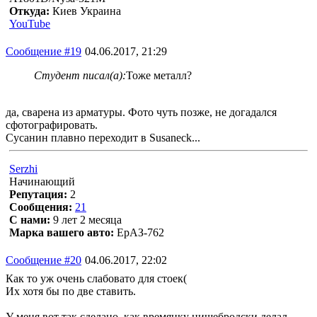
Откуда:
Киев Украина
YouTube
Сообщение #19
04.06.2017, 21:29
Студент писал(а):
Тоже металл?
да, сварена из арматуры. Фото чуть позже, не догадался
сфотографировать.
Сусанин плавно переходит в Susaneck...
Serzhi
Начинающий
Репутация:
2
Сообщения:
21
С нами:
9 лет 2 месяца
Марка вашего авто:
ЕрАЗ-762
Сообщение #20
04.06.2017, 22:02
Как то уж очень слабовато для стоек(
Их хотя бы по две ставить.
У меня вот так сделано, как времянку нищебродски делал,