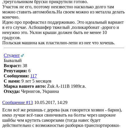
,треугольником бруски прикрутили готово.
Участок не его, поэтому неизвестно насколько долго там
можно ставить автомобиль.На своем можно из металла делать
конечно.
Идею про профнастил поддерживаю. Это идеальный вариант
в его случае. Асбошифер тяжелый ,поликарбонат -дорого и
ненужно это. Уклон крыши должен быть не менее 10
градусов.
Польская машина как пластилин-лепи из нее что хочешь.
Студент
Бывалый
Возраст:
38
Репутация:
6
Сообщения:
117
С нами:
9 лет 5 месяцев
Марка вашего авто:
Żuk A-111В 1989г.в.
Откуда:
Чернигов, Украина
Сообщение #13
10.05.2017, 14:29
Если всё же решишь с дерева (как говорится хозяин - барин),
имхо лучше всё-таки свинчивать на болты через широкие
шайбы чем крутить саморезами (тогда навес будет
действительно с возможностью разборки-транспортировки-