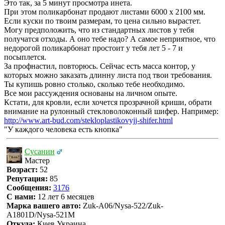
Это так, за 5 минут просмотра инета.
При этом поликарбонат продают листами 6000 х 2100 мм.
Если куски по твоим размерам, то цена сильно вырастет.
Могу предположить, что из стандартных листов у тебя
получатся отходы. А оно тебе надо? А самое неприятное, что
недорогой поликарбонат простоит у тебя лет 5 - 7 и
посыплется.
За профнастил, повторюсь. Сейчас есть масса контор, у
которых можно заказать длинну листа под твои требования.
Ты купишь ровно столько, сколько тебе необходимо.
Все мои рассуждения основаны на личном опыте.
Кстати, для кровли, если хочется прозрачной криши, обрати
внимание на рулонный стекловолоконный шифер. Например:
http://www.art-bud.com/stekloplastikovyjj-shifer.html
"У каждого человека есть кнопка"
Сусанин
Мастер
Возраст:
52
Репутация:
85
Сообщения:
3176
С нами:
12 лет 6 месяцев
Марка вашего авто:
Zuk-A06/Nysa-522/Zuk-
A1801D/Nysa-521M
Откуда:
Киев Украина