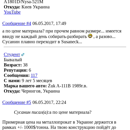
A1801D/Nysa-521M
Откуда:
Киев Украина
YouTube
Сообщение #4
06.05.2017, 17:49
а по цене материала? при прочем равном размере... имеется
ввиду не каждый день собирать-разбирать
, а разово...
Сусанин плавно переходит в Susaneck...
Студент
Бывалый
Возраст:
38
Репутация:
6
Сообщения:
117
С нами:
9 лет 5 месяцев
Марка вашего авто:
Żuk A-111В 1989г.в.
Откуда:
Чернигов, Украина
Сообщение #5
06.05.2017, 22:24
Сусанин писал(а):
а по цене материала?
Примерная цена на металлопрокат в Украине держится в
рамках +/- 1000$/тонна. На твою конструкцию пойдёт до