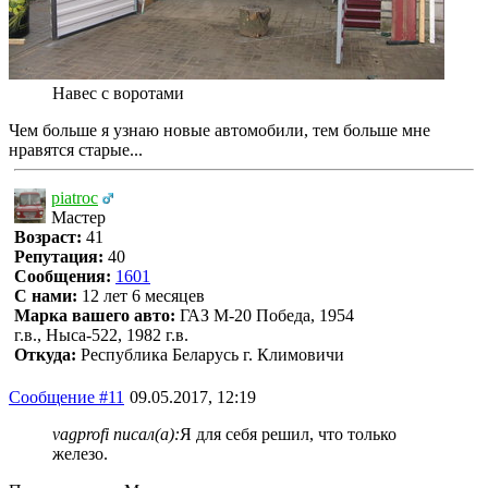
Навес с воротами
Чем больше я узнаю новые автомобили, тем больше мне
нравятся старые...
piatroc
Мастер
Возраст:
41
Репутация:
40
Сообщения:
1601
С нами:
12 лет 6 месяцев
Марка вашего авто:
ГАЗ М-20 Победа, 1954
г.в., Ныса-522, 1982 г.в.
Откуда:
Республика Беларусь г. Климовичи
Сообщение #11
09.05.2017, 12:19
vagprofi писал(а):
Я для себя решил, что только
железо.