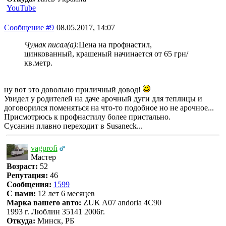
YouTube
Сообщение #9
08.05.2017, 14:07
Чумак писал(а):
Цена на профнастил,
цинкованный, крашеный начинается от 65 грн/
кв.метр.
ну вот это довольно приличный довод!
Увидел у родителей на даче арочный дуги для теплицы и
договорился поменяться на что-то подобное но не арочное...
Присмотрюсь к профнастилу более пристально.
Сусанин плавно переходит в Susaneck...
vagprofi
Мастер
Возраст:
52
Репутация:
46
Сообщения:
1599
С нами:
12 лет 6 месяцев
Марка вашего авто:
ZUK A07 andoria 4C90
1993 г. Люблин 35141 2006г.
Откуда:
Минск, РБ