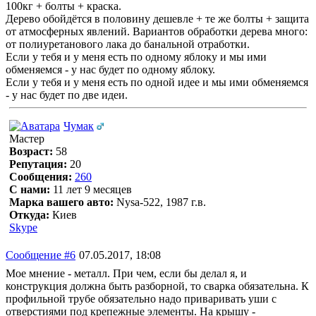
100кг + болты + краска.
Дерево обойдётся в половину дешевле + те же болты + защита
от атмосферных явлений. Вариантов обработки дерева много:
от полиуретанового лака до банальной отработки.
Если у тебя и у меня есть по одному яблоку и мы ими
обменяемся - у нас будет по одному яблоку.
Если у тебя и у меня есть по одной идее и мы ими обменяемся
- у нас будет по две идеи.
Чумак
Мастер
Возраст:
58
Репутация:
20
Сообщения:
260
С нами:
11 лет 9 месяцев
Марка вашего авто:
Nysa-522, 1987 г.в.
Откуда:
Киев
Skype
Сообщение #6
07.05.2017, 18:08
Мое мнение - металл. При чем, если бы делал я, и
конструкция должна быть разборной, то сварка обязательна. К
профильной трубе обязательно надо приваривать уши с
отверстиями под крепежные элементы. На крышу -