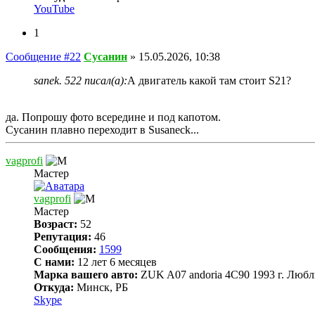
YouTube
1
Сообщение #22
Сусанин
»
15.05.2026, 10:38
sanek. 522 писал(а):
А двигатель какой там стоит S21?
да. Попрошу фото всередине и под капотом.
Сусанин плавно переходит в Susaneck...
vagprofi
Мастер
vagprofi
Мастер
Возраст:
52
Репутация:
46
Сообщения:
1599
С нами:
12 лет 6 месяцев
Марка вашего авто:
ZUK A07 andoria 4C90 1993 г. Любл
Откуда:
Минск, РБ
Skype