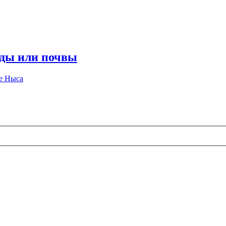
оды или почвы
е Ныса