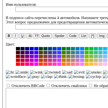
Имя пользователя:
В подписи сайта перечислены 4 автомобиля. Напишите третье
Этот вопрос предназначен для предотвращения автоматическ
B
I
U
S
TT
Quote
Spoiler
Code
List
[*]
Img
Цвет:
Отключить BBCode
Отключить смайлики
Не обра