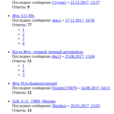
Последнее сообщение
Студент
«
23.12.2017, 15:37
Ответы:
9
Жук А11 89г.
Последнее сообщение
лексс
«
27.11.2017, 10:56
Ответы:
77
1
2
3
4
Когда Жук - первый личный автомобиль
Последнее сообщение
dm.i3
«
25.08.2017, 15:04
Ответы:
51
1
2
3
Жук Усть-Каменогорский
Последнее сообщение
Frontier270870
«
24.08.2017, 04:11
Ответы:
12
ZuK A-11, 1989г, Москва
Последнее сообщение
Shuriken
«
20.05.2017, 23:03
Ответы:
13